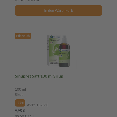
In den Warenkorb
Pflanzlich
Sinupret Saft 100 ml Sirup
100 ml
Sirup
-27%
AVP:
13,69 €
9,95 €
99,50 € / 1 l