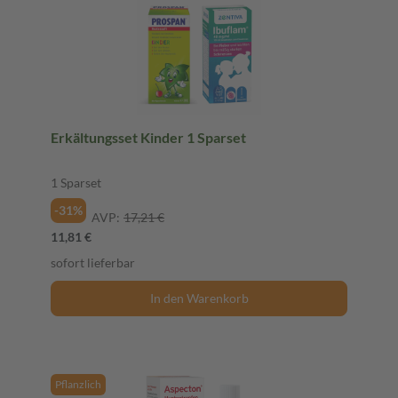
Erkältungsset Kinder 1 Sparset
1 Sparset
-31%
AVP:
17,21 €
11,81 €
sofort lieferbar
In den Warenkorb
Pflanzlich