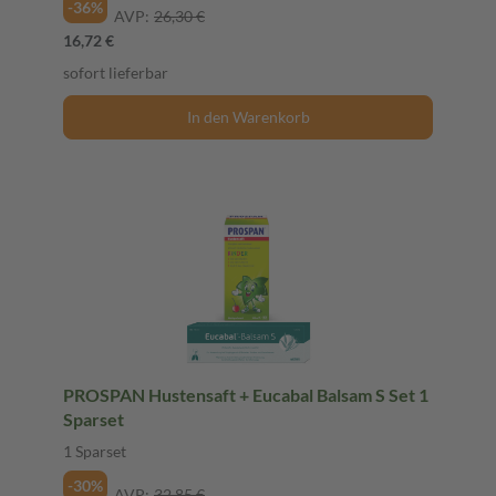
-36%
AVP:
26,30 €
16,72 €
sofort lieferbar
In den Warenkorb
PROSPAN Hustensaft + Eucabal Balsam S Set 1
Sparset
1 Sparset
-30%
AVP:
32,85 €