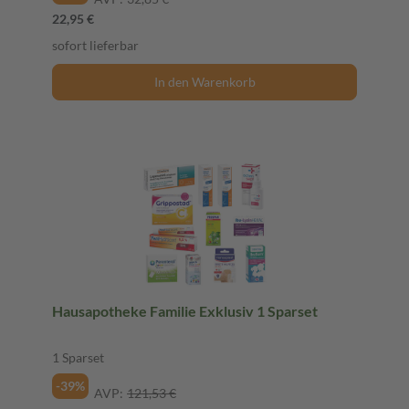
22,95 €
sofort lieferbar
In den Warenkorb
Hausapotheke Familie Exklusiv 1 Sparset
1 Sparset
-39%
AVP:
121,53 €