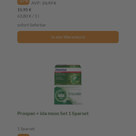
-27%
AVP:
21,97 €
15,95 €
63,80 € / 1 l
sofort lieferbar
In den Warenkorb
Prospan + isla moos Set 1 Sparset
1 Sparset