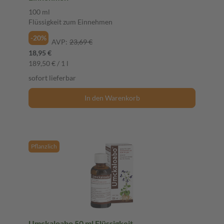
100 ml
Flüssigkeit zum Einnehmen
-20%
AVP:
23,69 €
18,95 €
189,50 € / 1 l
sofort lieferbar
In den Warenkorb
Pflanzlich
Umckaloabo 50 ml Flüssigkeit