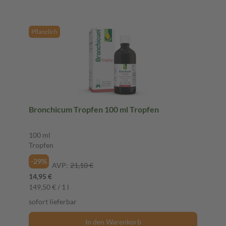
Pflanzlich
Bronchicum Tropfen 100 ml Tropfen
100 ml
Tropfen
-29%
AVP:
21,10 €
14,95 €
149,50 € / 1 l
sofort lieferbar
In den Warenkorb