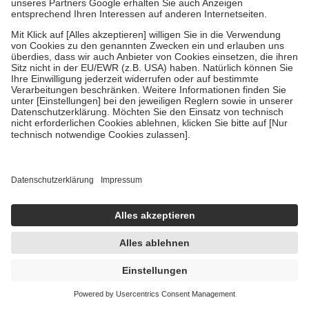
-35%
AVP:
12,95 €
8,45 €
169,00 € / 1 l
sofort lieferbar
In den Warenkorb
Prospan Kinder + isla junior Set 1 Sparset
1 Sparset