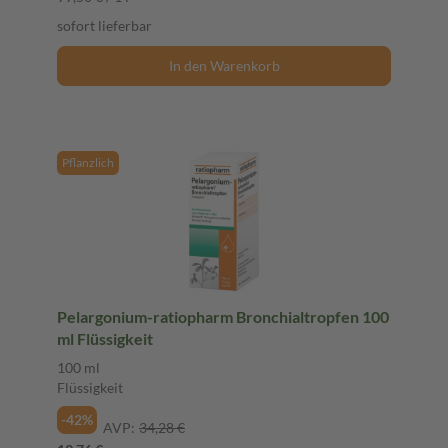
sofort lieferbar
In den Warenkorb
Pflanzlich
Pelargonium-ratiopharm Bronchialtropfen 100
ml Flüssigkeit
100 ml
Flüssigkeit
-42%
AVP:
34,28 €