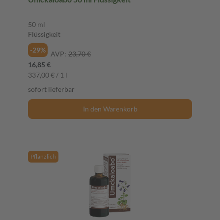
50 ml
Flüssigkeit
-29%
AVP:
23,70 €
16,85 €
337,00 € / 1 l
sofort lieferbar
In den Warenkorb
Pflanzlich