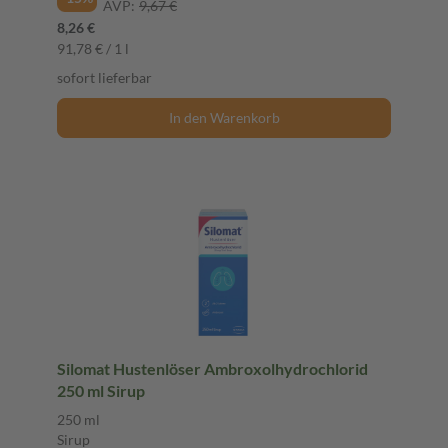
AVP:
9,67 €
8,26 €
91,78 € / 1 l
sofort lieferbar
In den Warenkorb
Silomat Hustenlöser Ambroxolhydrochlorid
250 ml Sirup
250 ml
Sirup