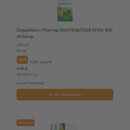
Doppelherz Pharma HUSTENLÖSER EFEU 100
ml Sirup
100 ml
Sirup
-36%
AVP:
6,93 €
4,45 €
44,50 € / 1 l
sofort lieferbar
In den Warenkorb
Pflanzlich