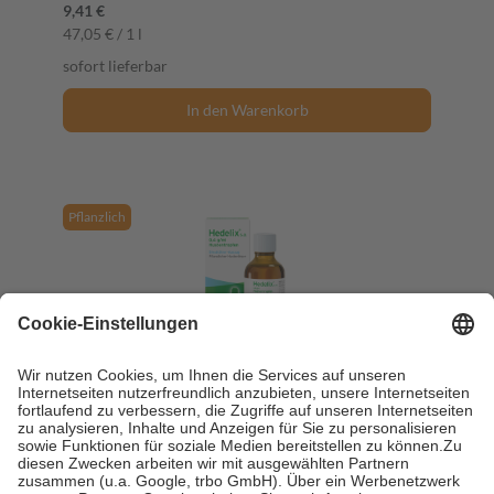
9,41 €
47,05 € / 1 l
sofort lieferbar
In den Warenkorb
Pflanzlich
Hedelix s.a. Hustentropfen 50 ml Tropfen zum
Einnehmen
50 ml
Tropfen zum Einnehmen