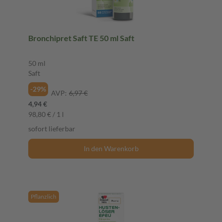
Bronchipret Saft TE 50 ml Saft
50 ml
Saft
-29%
AVP:
6,97 €
4,94 €
98,80 € / 1 l
sofort lieferbar
In den Warenkorb
Pflanzlich