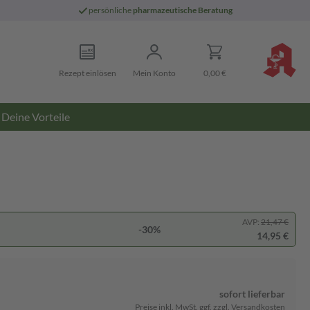
persönliche
pharmazeutische Beratung
Rezept einlösen
Mein Konto
0,00 €
Deine Vorteile
AVP:
21,47 €
-30%
14,95 €
sofort lieferbar
Preise inkl. MwSt. ggf. zzgl. Versandkosten