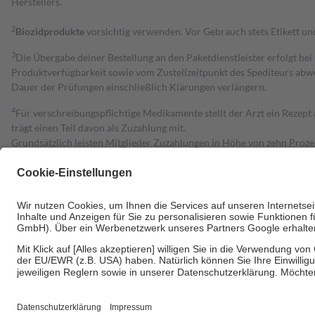
Herstellers.
2
Biozidprodukte
vorsichtig verwenden. Vor Gebrauch stets Etikett u
3
Die Übergabe deiner Bestellung an den Paketdienstleister erfolgt bei
Produktverfügbarkeit sowie vom Zustellzeitpunkt des Spediteurs abwe
Dauer der Prüfungen einschließlich Klärungen verlängern.
4
Für verschreibungspflichtige Medikamente stellt der Arzt ein Rezept 
trägt einen Teil davon als Zuzahlung mit.
Grundsätzlich leisten Mitglieder Zuzahlungen in Höhe von zehn Proz
zu entrichten.
Diese Regeln gelten grundsätzlich auch für Online-Apotheken.
Bei Heilmitteln und häuslicher Krankenpflege beträgt die Zuzahlung 
Um das Engagement der Versicherten für ihre eigene Gesundheit zu stä
• Kindern und Jugendlichen bis zum vollendeten 18. Lebensjahr mit
• Untersuchungen zur Vorsorge und Früherkennung, die von der GKV
• empfohlenen Schutzimpfungen
• Harn- und Blutteststreifen
Wir nutzen Trusted Shops als unabhängigen Dienstleister für die Ein
Informationen findest du hier: https://help.etrusted.com/hc/de/arti