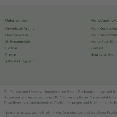
Unternehmen
Meine Apothek
Download-Archiv
Mein Kundenko
Über Sanicare
Mein Merkzettel
Stellenangebote
Meine Bestellun
Partner
Kontakt
Presse
Neuregistrierun
Affiliate Programm
Zu Risiken und Nebenwirkungen lesen Sie die Packungsbeilage und fra
Arzneimittelpreisverordnung. UVP: Unverbindliche Preisempfehlung de
Bestell­wert versand­kosten­frei. Preisänderungen und Irrtümer vorbeh
1
Eine pharmazeutische Prüfung der Arzneimittel und sonstigen Pro