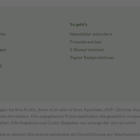
e
So geht's
nto
Newsletter anfordern
Freunde werben
gen
E-Rezept einlösen
Papier Rezept einlösen
g
gen Sie Ihre Ärztin, Ihren Arzt oder in Ihrer Apotheke. AVP: Üblicher A
s Herstellers. Die angegebenen Preise beinhalten die gesetzlich vorgesc
alten. Alle Angebote und Gratis-Beigaben nur solange der Vorrat reicht.
dukte in deinem Warenkorb beinhaltet die Durchführung von Wechselwir