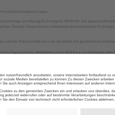
nd Produktinformationen lesen.
 uns werktags von Montag bis Freitag bis 18:00 Uhr. Der genaue Lieferze
ichen. Darüber hinaus können notwendige pharmazeutische Prüfungen, die
aus und der Patient erhält sie in der Apotheke. Die gesetzliche Krankenv
ent des Abgabepreises,
mindestens
jedoch
fünf Euro
und
höchstens zehn 
zehn Prozent der Kosten sowie zehn Euro je Verordnung.
rken und die besondere Stellung der Familie zu unterstützen, fallen
kein
 Ausnahme der Fahrkosten
 getragen werden
holung von Bewertungen. Trusted Shops hat Maßnahmen getroffen, um sic
cles/4419944605341