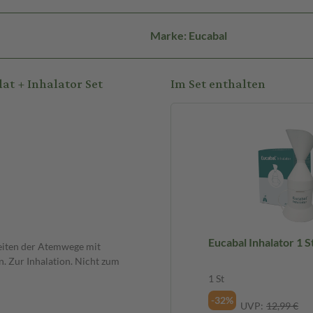
Marke: Eucabal
at + Inhalator Set
Im Set enthalten
Eucabal Inhalator 1
eiten der Atemwege mit
n. Zur Inhalation. Nicht zum
1 St
-32%
UVP:
12,99 €