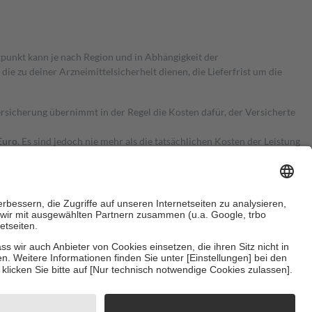
itpunkt kann je nach Region und in Abhängigkeit der
 zu deiner Arzneimittelsicherheit dienen, die Lieferfrist um die
ersicherung übernimmt in der Regel die Kosten dafür, der Versicherte
Euro.
Es sind jedoch nie mehr als die tatsächlichen Kosten der Leistung
e Zuzahlungen
an bei:
herzustellen, dass es sich um echte Bewertungen handelt. Mehr