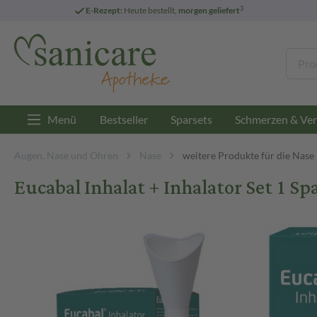
3
E-Rezept:
Heute bestellt,
morgen geliefert
Menü
Bestseller
Sparsets
Schmerzen & Ver
Augen, Nase und Ohren
Nase
weitere Produkte für die Nase
Eucabal Inhalat + Inhalator Set 1 Sp