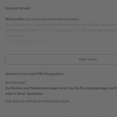
Eucabal Inhalat
Wirkstoffe:
Eucalyptusöl und Kiefernnadelöl.
Zur Inhalation zur Besserung der Beschwerden bei Erkältungskrankh
zähflüssigem Schleim. Enthält Eucalyptusöl. Packungsbeilage beachte
Einnehmen!
Packungsbeilage beachten.
Mehr lesen
Hinweistexte und Pflichtangaben
Arzneimittel
Zu Risiken und Nebenwirkungen lesen Sie die Packungsbeilage und fra
oder in Ihrer Apotheke.
Das Sparset enthält ein Medizinprodukt.