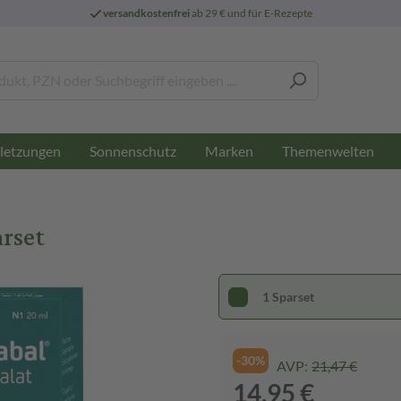
versandkostenfrei
ab 29 € und für E-Rezepte
letzungen
Sonnenschutz
Marken
Themenwelten
arset
1 Sparset
-30%
AVP:
21,47 €
14,95 €