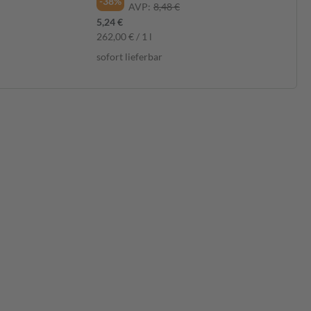
-38%
AVP:
8,48 €
5,24 €
262,00 € / 1 l
sofort lieferbar