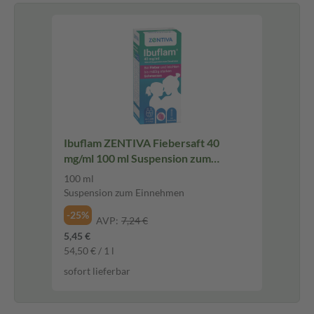
Ibuflam ZENTIVA Fiebersaft 40
mg/ml 100 ml Suspension zum
Einnehmen
100 ml
Suspension zum Einnehmen
-25%
AVP:
7,24 €
5,45 €
54,50 € / 1 l
sofort lieferbar