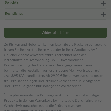
So geht's
Rechtliches
Widerruf erklären
Zu Risiken und Nebenwirkungen lesen Sie die Packungsbeilage und
fragen Sie Ihre Ärztin, Ihren Arzt oder in Ihrer Apotheke. AVP:
Üblicher Apothekenverkaufspreis berechnet nach der
Arzneimittelpreisverordnung. UVP: Unverbindliche
Preisempfehlung des Herstellers. Die angegebenen Preise
beinhalten die gesetzlich vorgeschriebene Mehrwertsteuer, ggf.
zzgl. 3,95 € Versandkosten. Ab 29,00 € Bestell­wert versand­kosten­
frei. Preisänderungen und Irrtümer vorbehalten. Alle Angebote
und Gratis-Beigaben nur solange der Vorrat reicht.
1
Eine pharmazeutische Prüfung der Arzneimittel und sonstigen
Produkte in deinem Warenkorb beinhaltet die Durchführung von
Wechselwirkungschecks und die Prüfung etwaiger
Anwendungshinweise des Herstellers.