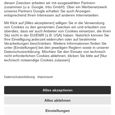
Kosten der Leistung zu entrichten.
Diese Regeln gelten grundsätzlich auch für Online-Apotheken.
Bei Heilmitteln und häuslicher Krankenpflege beträgt die
Zuzahlung zehn Prozent der Kosten sowie zehn Euro je
Verordnung.
Um das Engagement der Versicherten für ihre eigene Gesundheit zu
stärken und die besondere Stellung der Familie zu unterstützen,
fallen
keine Zuzahlungen
an bei:
• Kindern und Jugendlichen bis zum vollendeten 18. Lebensjahr
mit Ausnahme der Fahrkosten
• Untersuchungen zur Vorsorge und Früherkennung, die von der
GKV getragen werden
• empfohlenen Schutzimpfungen
• Harn- und Blutteststreifen
Wir nutzen Trusted Shops als unabhängigen Dienstleister für die
Einholung von Bewertungen. Trusted Shops hat Maßnahmen
getroffen, um sicherzustellen, dass es sich um echte Bewertungen
handelt. Mehr Informationen findest du hier:
https://help.etrusted.com/hc/de/articles/4419944605341
AVP:
10,97 €