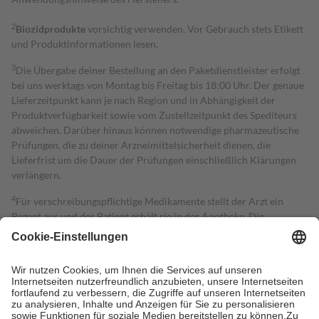
2
Biozidprodukte
vorsichtig verwenden. Vor Gebrauch stets Etikett
und Produktinformationen lesen.
3
Die Übergabe deiner Bestellung an den Paketdienstleister erfolgt
bei uns werktags von Montag bis Freitag bis 18:00 Uhr. Der genaue
Lieferzeitpunkt kann je nach Region und in Abhängigkeit der
Produktverfügbarkeit sowie vom Zustellzeitpunkt des Spediteurs
abweichen. Darüber hinaus können notwendige pharmazeutische
Prüfungen, die zu deiner Arzneimittelsicherheit dienen, die
Lieferfrist um die Dauer der Prüfungen einschließlich Klärungen
verlängern.
4
Für verschreibungspflichtige Medikamente stellt der Arzt ein
Rezept aus und der Patient erhält sie in der Apotheke. Die
gesetzliche Krankenversicherung übernimmt in der Regel die
Kosten dafür, der Versicherte trägt einen Teil davon als Zuzahlung
mit.
Grundsätzlich leisten Mitglieder Zuzahlungen in Höhe von zehn
Prozent des Abgabepreises,
mindestens
jedoch
fünf Euro
und
höchstens zehn Euro.
Es sind jedoch nie mehr als die tatsächlichen