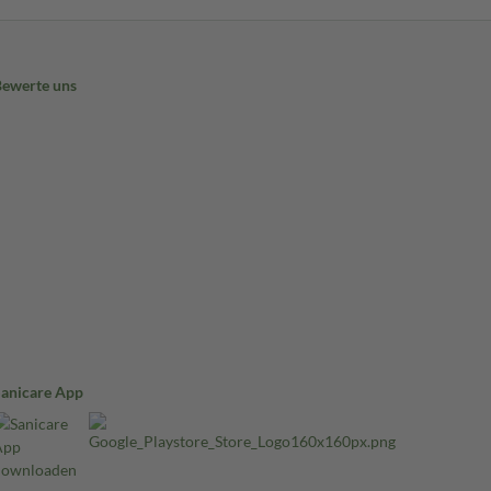
Bewerte uns
Sanicare App