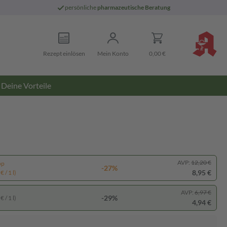
persönliche
pharmazeutische Beratung
Rezept einlösen
Mein Konto
0,00 €
Deine Vorteile
AVP:
12,20 €
pp
-27%
8,95 €
 / 1 l)
AVP:
6,97 €
-29%
 / 1 l)
4,94 €