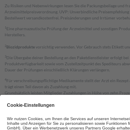
Zu Risiken und Nebenwirkungen lesen Sie die Packungsbeilage und fra
Arzneimittelpreisverordnung. UVP: Unverbindliche Preisempfehlung de
Bestell­wert versand­kosten­frei. Preisänderungen und Irrtümer vorbeh
1
Eine pharmazeutische Prüfung der Arzneimittel und sonstigen Pro
Herstellers.
2
Biozidprodukte
vorsichtig verwenden. Vor Gebrauch stets Etikett u
3
Die Übergabe deiner Bestellung an den Paketdienstleister erfolgt bei
Produktverfügbarkeit sowie vom Zustellzeitpunkt des Spediteurs abwe
Dauer der Prüfungen einschließlich Klärungen verlängern.
4
Für verschreibungspflichtige Medikamente stellt der Arzt ein Rezept 
trägt einen Teil davon als Zuzahlung mit.
Grundsätzlich leisten Mitglieder Zuzahlungen in Höhe von zehn Proz
zu entrichten.
Diese Regeln gelten grundsätzlich auch für Online-Apotheken.
Bei Heilmitteln und häuslicher Krankenpflege beträgt die Zuzahlung 
Um das Engagement der Versicherten für ihre eigene Gesundheit zu stä
• Kindern und Jugendlichen bis zum vollendeten 18. Lebensjahr mit
• Untersuchungen zur Vorsorge und Früherkennung, die von der GKV