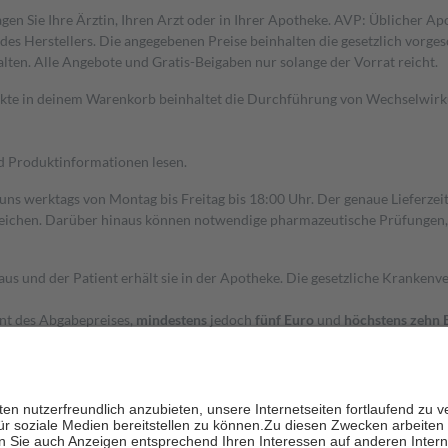
gen Sie Ihre Ärztin, Ihren Arzt oder in Ihrer Apotheke. AVP: Üblicher A
s Herstellers. Die angegebenen Preise beinhalten die gesetzlich vorgesc
alten. Alle Angebote und Gratis-Beigaben nur solange der Vorrat reicht.
dukte in deinem Warenkorb beinhaltet die Durchführung von Wechselwir
nd Produktinformationen lesen.
 uns werktags von Montag bis Freitag bis 18:00 Uhr. Der genaue Lieferze
ichen. Darüber hinaus können notwendige pharmazeutische Prüfungen, die
aus und der Patient erhält sie in der Apotheke. Die gesetzliche Krankenv
ent des Abgabepreises,
mindestens
jedoch
fünf Euro
und
höchstens zehn 
zehn Prozent der Kosten sowie zehn Euro je Verordnung.
rken und die besondere Stellung der Familie zu unterstützen, fallen
kein
 Ausnahme der Fahrkosten
 getragen werden