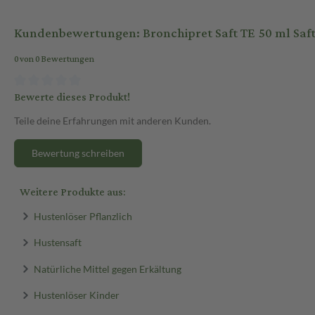
oder in etwas Wasser einnehmen. Wenn du einen empfindlichen Magen 
den Mahlzeiten zu nehmen. Vor der Anwendung sollte die Flasche gut
Kundenbewertungen: Bronchipret Saft TE 50 ml Saf
Jetzt bequem online auf sanicare.de bestellen!
0 von 0 Bewertungen
Bewerte dieses Produkt!
Teile deine Erfahrungen mit anderen Kunden.
Bewertung schreiben
Weitere Produkte aus:
Hustenlöser Pflanzlich
Hustensaft
Natürliche Mittel gegen Erkältung
Hustenlöser Kinder