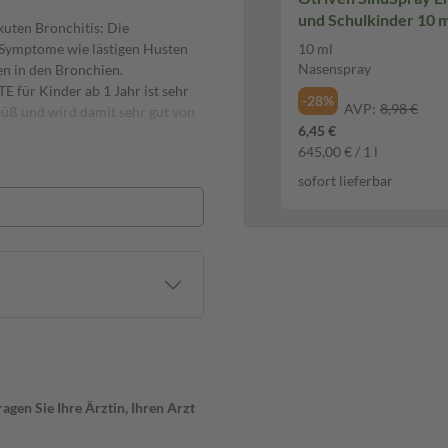
und Schulkinder 10 m
kuten Bronchitis: Die
Nasenspray
 Symptome wie lästigen Husten
10 ml
Nasenspray
n in den Bronchien.
E für Kinder ab 1 Jahr ist sehr
-28%
AVP:
8,98 €
süß und wird damit sehr gut von
6,45 €
645,00 € / 1 l
sofort lieferbar
kamenten eingenommen werden,
em Fall solltest du jedoch
mitteln kombinierst.
it oder Erbrechen kommen. Auch
chtsbereich sind möglich. Bei
 die Einnahme sofort beenden.
gen Sie Ihre Ärztin, Ihren Arzt
ends). Du kannst den Saft pur