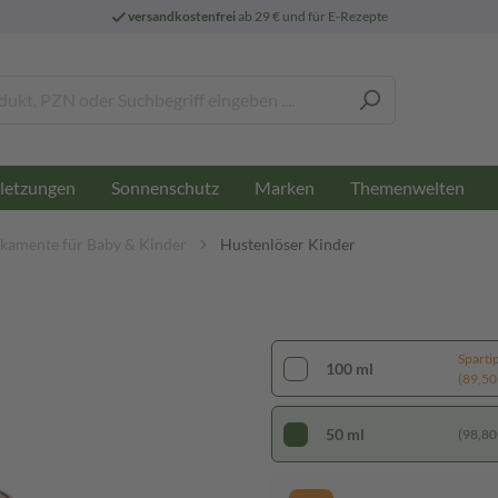
versandkostenfrei
ab 29 € und für E-Rezepte
letzungen
Sonnenschutz
Marken
Themenwelten
kamente für Baby & Kinder
Hustenlöser Kinder
Sparti
100 ml
(89,50 €
50 ml
(98,80 €