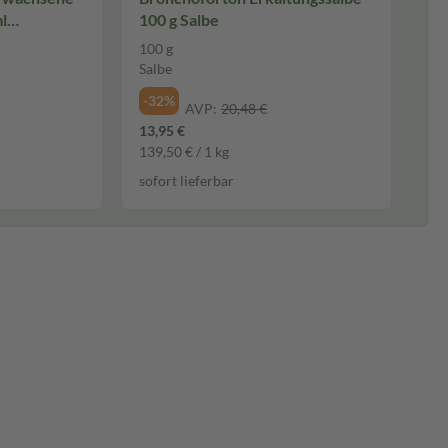
l
100 g Salbe
100 g
Salbe
-32%
AVP:
20,48 €
13,95 €
139,50 € / 1 kg
sofort lieferbar