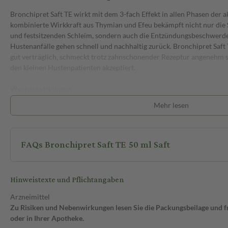
Bronchipret Saft TE wirkt mit dem 3-fach Effekt in allen Phasen der a
kombinierte Wirkkraft aus Thymian und Efeu bekämpft nicht nur die
und festsitzenden Schleim, sondern auch die Entzündungsbeschwerde
Hustenanfälle gehen schnell und nachhaltig zurück. Bronchipret Saft T
gut verträglich, schmeckt trotz zahnschonender Rezeptur angenehm 
den kleinen Hustenpatienten akzeptiert.
Wechselwirkungen
Bronchipret Saft TE kann in der Regel zusammen mit anderen Medi
Mehr lesen
auch mit Antibiotika, falls diese vom Arzt verschrieben wurden. In jed
Rücksprache mit deinem Arzt halten, bevor du es mit anderen Arznei
FAQs Bronchipret Saft TE 50 ml Saft
Nebenwirkungen
In seltenen Fällen kann es zu Magen-Darm-Beschwerden wie Übelke
allergische Reaktionen wie Hautausschlag oder Schwellungen im Gesi
den ersten Anzeichen einer Überempfindlichkeitsreaktion solltest du
Hinweistexte und Pflichtangaben
Wie wird Bronchipret Saft TE eingenommen?
Arzneimittel
Zu Risiken und Nebenwirkungen lesen Sie die Packungsbeilage und fra
Die empfohlene Dosis beträgt 3-mal täglich (morgens, mittags und ab
oder in Ihrer Apotheke.