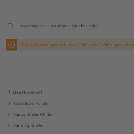
hast, ist es ratsam, ihn nach
 geschüttelt werden.
t
Bewertungen nur in der aktuellen Sprache anzeigen.
Keine Bewertungen gefunden. Teile deine Erfahrungen mit a
Efeu Hustensaft
Hustenlöser Kinder
Hausapotheke Kinder
Natur-Apotheke