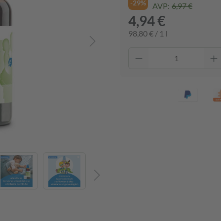
-29%
AVP:
6,97 €
4,94 €
98,80 € / 1 l