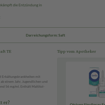
bekämpft die Entzündung in
t
Darreichungsform: Saft
aft TE
Tipp vom Apotheker
d Erkältungskrankheiten mit
 ab einem Jahr, Jugendlichen und
nd 56 mg/ml. Enthält Maltitol-
t er?
Otriven SinuSpray 