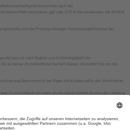
pothekenverkaufspreis berechnet nach der
hriebene Mehrwertsteuer, ggf. zzgl. 3,95 € Versandkosten. Ab 29,00 €
kungschecks und die Prüfung etwaiger Anwendungshinweise des
itpunkt kann je nach Region und in Abhängigkeit der
 zu deiner Arzneimittelsicherheit dienen, die Lieferfrist um die
ersicherung übernimmt in der Regel die Kosten dafür, der Versicherte
Euro.
Es sind jedoch nie mehr als die tatsächlichen Kosten der Leistung
e Zuzahlungen
an bei: