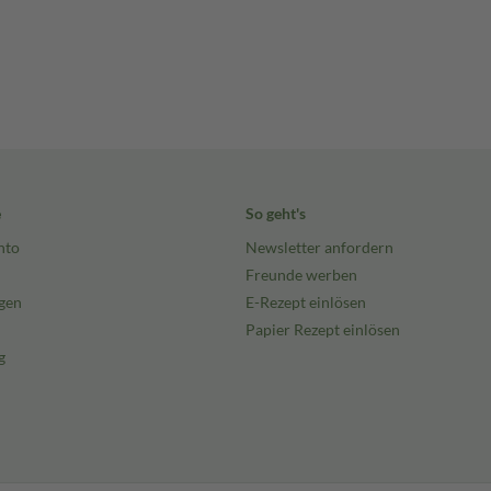
e
So geht's
nto
Newsletter anfordern
Freunde werben
gen
E-Rezept einlösen
Papier Rezept einlösen
g