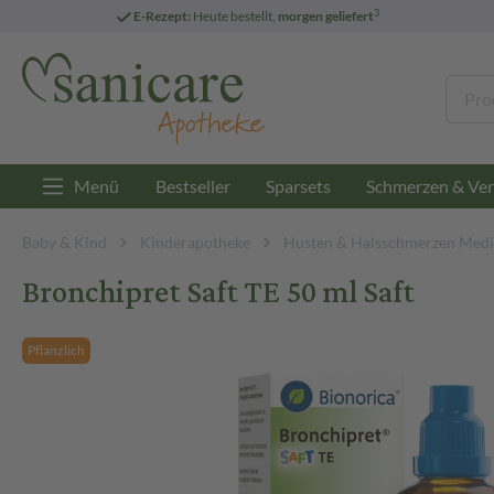
3
E-Rezept:
Heute bestellt,
morgen geliefert
Menü
Bestseller
Sparsets
Schmerzen & Ver
Baby & Kind
Kinderapotheke
Husten & Halsschmerzen Medi
Bronchipret Saft TE 50 ml Saft
Pflanzlich