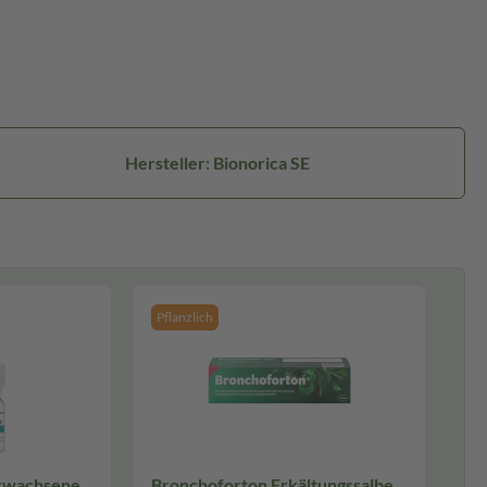
Hersteller: Bionorica SE
Pflanzlich
Erwachsene
Bronchoforton Erkältungssalbe