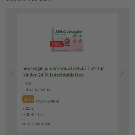
 ml
neo-angin junior HALSTABLETTEN für
WA
Kinder 24 St Lutschtabletten
Au
24 St
10
Lutschtabletten
Au
-27%
-3
UVP:
9,90 €
7,25 €
7,9
0,30 € / 1 St
1.5
sofort lieferbar
sof