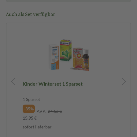
Auch als Set verfügbar
Kinder Winterset 1 Sparset
1 Sparset
1 S
-35%
-3
AVP:
24,66 €
15,95 €
74,
sofort lieferbar
sof