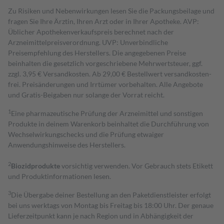
Zu Risiken und Nebenwirkungen lesen Sie die Packungsbeilage und
fragen Sie Ihre Ärztin, Ihren Arzt oder in Ihrer Apotheke. AVP:
Üblicher Apothekenverkaufspreis berechnet nach der
Arzneimittelpreisverordnung. UVP: Unverbindliche
Preisempfehlung des Herstellers. Die angegebenen Preise
beinhalten die gesetzlich vorgeschriebene Mehrwertsteuer, ggf.
zzgl. 3,95 € Versandkosten. Ab 29,00 € Bestell­wert versand­kosten­
frei. Preisänderungen und Irrtümer vorbehalten. Alle Angebote
und Gratis-Beigaben nur solange der Vorrat reicht.
1
Eine pharmazeutische Prüfung der Arzneimittel und sonstigen
Produkte in deinem Warenkorb beinhaltet die Durchführung von
Wechselwirkungschecks und die Prüfung etwaiger
Anwendungshinweise des Herstellers.
2
Biozidprodukte
vorsichtig verwenden. Vor Gebrauch stets Etikett
und Produktinformationen lesen.
3
Die Übergabe deiner Bestellung an den Paketdienstleister erfolgt
bei uns werktags von Montag bis Freitag bis 18:00 Uhr. Der genaue
Lieferzeitpunkt kann je nach Region und in Abhängigkeit der