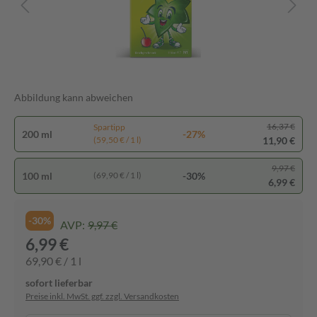
Abbildung kann abweichen
16,37 €
Spartipp
200 ml
-27%
11,90 €
(59,50 € / 1 l)
9,97 €
100 ml
-30%
(69,90 € / 1 l)
6,99 €
-30%
AVP:
9,97 €
6,99 €
69,90 € / 1 l
sofort lieferbar
Preise inkl. MwSt. ggf. zzgl. Versandkosten