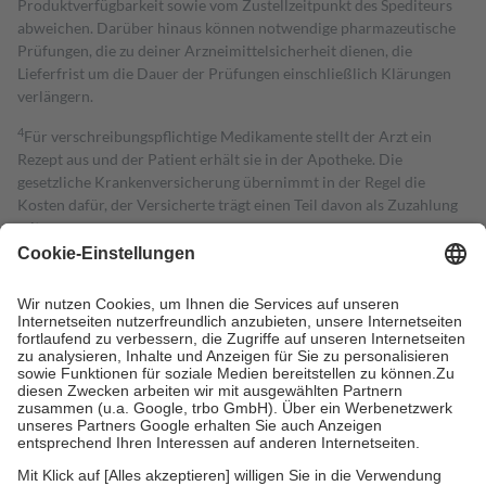
Produktverfügbarkeit sowie vom Zustellzeitpunkt des Spediteurs
abweichen. Darüber hinaus können notwendige pharmazeutische
Prüfungen, die zu deiner Arzneimittelsicherheit dienen, die
Lieferfrist um die Dauer der Prüfungen einschließlich Klärungen
verlängern.
4
Für verschreibungspflichtige Medikamente stellt der Arzt ein
Rezept aus und der Patient erhält sie in der Apotheke. Die
gesetzliche Krankenversicherung übernimmt in der Regel die
Kosten dafür, der Versicherte trägt einen Teil davon als Zuzahlung
mit.
Grundsätzlich leisten Mitglieder Zuzahlungen in Höhe von zehn
Prozent des Abgabepreises,
mindestens
jedoch
fünf Euro
und
höchstens zehn Euro.
Es sind jedoch nie mehr als die tatsächlichen
Kosten der Leistung zu entrichten.
Diese Regeln gelten grundsätzlich auch für Online-Apotheken.
Bei Heilmitteln und häuslicher Krankenpflege beträgt die
Zuzahlung zehn Prozent der Kosten sowie zehn Euro je
Verordnung.
Um das Engagement der Versicherten für ihre eigene Gesundheit zu
stärken und die besondere Stellung der Familie zu unterstützen,
fallen
keine Zuzahlungen
an bei: