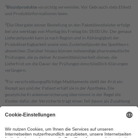
2
Biozidprodukte
vorsichtig verwenden. Vor Gebrauch stets Etikett
und Produktinformationen lesen.
3
Die Übergabe deiner Bestellung an den Paketdienstleister erfolgt
bei uns werktags von Montag bis Freitag bis 18:00 Uhr. Der genaue
Lieferzeitpunkt kann je nach Region und in Abhängigkeit der
Produktverfügbarkeit sowie vom Zustellzeitpunkt des Spediteurs
abweichen. Darüber hinaus können notwendige pharmazeutische
Prüfungen, die zu deiner Arzneimittelsicherheit dienen, die
Lieferfrist um die Dauer der Prüfungen einschließlich Klärungen
verlängern.
4
Für verschreibungspflichtige Medikamente stellt der Arzt ein
Rezept aus und der Patient erhält sie in der Apotheke. Die
gesetzliche Krankenversicherung übernimmt in der Regel die
Kosten dafür, der Versicherte trägt einen Teil davon als Zuzahlung
mit.
Grundsätzlich leisten Mitglieder Zuzahlungen in Höhe von zehn
Prozent des Abgabepreises,
mindestens
jedoch
fünf Euro
und
höchstens zehn Euro.
Es sind jedoch nie mehr als die tatsächlichen
Kosten der Leistung zu entrichten.