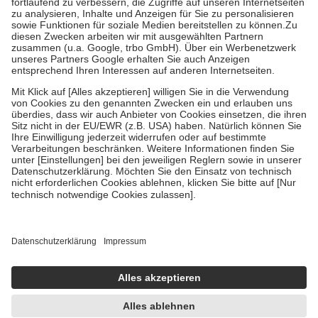
Diese Regeln gelten grundsätzlich auch für Online-Apotheken.
Bei Heilmitteln und häuslicher Krankenpflege beträgt die
Zuzahlung zehn Prozent der Kosten sowie zehn Euro je
Verordnung.
Um das Engagement der Versicherten für ihre eigene Gesundheit zu
stärken und die besondere Stellung der Familie zu unterstützen,
fallen
keine Zuzahlungen
an bei:
• Kindern und Jugendlichen bis zum vollendeten 18. Lebensjahr
mit Ausnahme der Fahrkosten
• Untersuchungen zur Vorsorge und Früherkennung, die von der
GKV getragen werden
• empfohlenen Schutzimpfungen
• Harn- und Blutteststreifen
Wir nutzen Trusted Shops als unabhängigen Dienstleister für die
Einholung von Bewertungen. Trusted Shops hat Maßnahmen
getroffen, um sicherzustellen, dass es sich um echte Bewertungen
handelt. Mehr Informationen findest du hier:
https://help.etrusted.com/hc/de/articles/4419944605341
Einige Bilder und Inhalte wurden unter Zuhilfenahme künstlicher
Intelligenz erstellt.