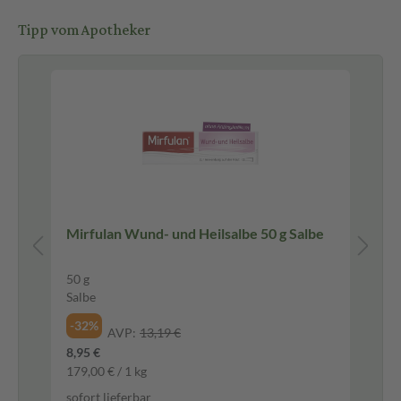
Tipp vom Apotheker
Mirfulan Wund- und Heilsalbe 50 g Salbe
50 g
20 
Salbe
Tab
-32%
-3
AVP:
13,19 €
8,95 €
6,1
179,00 € / 1 kg
0,3
sofort lieferbar
sof