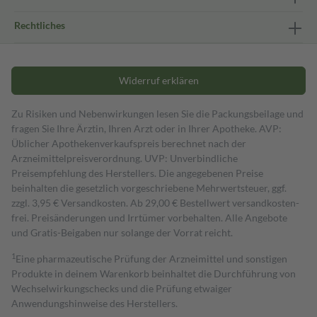
Rechtliches
Widerruf erklären
Zu Risiken und Nebenwirkungen lesen Sie die Packungsbeilage und
fragen Sie Ihre Ärztin, Ihren Arzt oder in Ihrer Apotheke. AVP:
Üblicher Apothekenverkaufspreis berechnet nach der
Arzneimittelpreisverordnung. UVP: Unverbindliche
Preisempfehlung des Herstellers. Die angegebenen Preise
beinhalten die gesetzlich vorgeschriebene Mehrwertsteuer, ggf.
zzgl. 3,95 € Versandkosten. Ab 29,00 € Bestell­wert versand­kosten­
frei. Preisänderungen und Irrtümer vorbehalten. Alle Angebote
und Gratis-Beigaben nur solange der Vorrat reicht.
1
Eine pharmazeutische Prüfung der Arzneimittel und sonstigen
Produkte in deinem Warenkorb beinhaltet die Durchführung von
Wechselwirkungschecks und die Prüfung etwaiger
Anwendungshinweise des Herstellers.