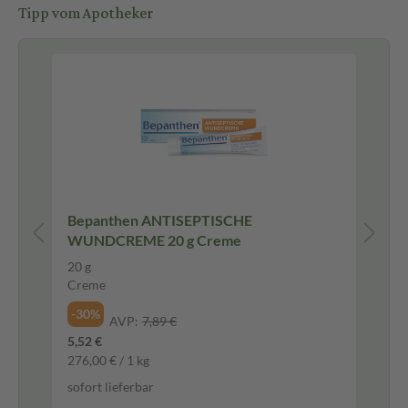
Tipp vom Apotheker
Bepanthen ANTISEPTISCHE
Ol
WUNDCREME 20 g Creme
Na
20 g
15
Creme
Na
-30%
-3
AVP:
7,89 €
5,52 €
4,2
276,00 € / 1 kg
281
sofort lieferbar
sof