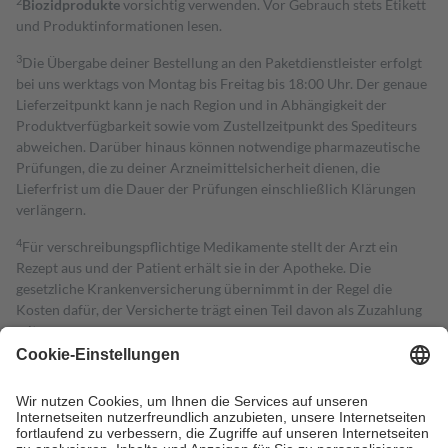
2
Biozidprodukte
vorsichtig verwenden. Vor Gebrauch stets Etikett
und Produktinformationen lesen.
3
Die Übergabe deiner Bestellung an den Paketdienstleister erfolgt
bei uns werktags von Montag bis Freitag bis 18:00 Uhr. Der genaue
Lieferzeitpunkt kann je nach Region und in Abhängigkeit der
Produktverfügbarkeit sowie vom Zustellzeitpunkt des Spediteurs
abweichen. Darüber hinaus können notwendige pharmazeutische
Prüfungen, die zu deiner Arzneimittelsicherheit dienen, die
Lieferfrist um die Dauer der Prüfungen einschließlich Klärungen
verlängern.
4
Für verschreibungspflichtige Medikamente stellt der Arzt ein
Rezept aus und der Patient erhält sie in der Apotheke. Die
gesetzliche Krankenversicherung übernimmt in der Regel die
Kosten dafür, der Versicherte trägt einen Teil davon als Zuzahlung
mit.
Grundsätzlich leisten Mitglieder Zuzahlungen in Höhe von zehn
Prozent des Abgabepreises,
mindestens
jedoch
fünf Euro
und
höchstens zehn Euro.
Es sind jedoch nie mehr als die tatsächlichen
Kosten der Leistung zu entrichten.
Diese Regeln gelten grundsätzlich auch für Online-Apotheken.