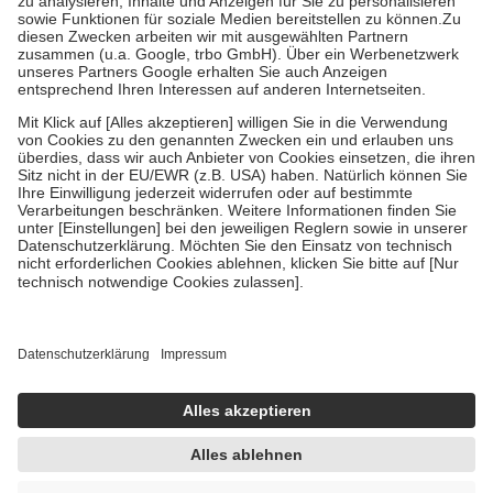
Bei Heilmitteln und häuslicher Krankenpflege beträgt die
Zuzahlung zehn Prozent der Kosten sowie zehn Euro je
Verordnung.
Um das Engagement der Versicherten für ihre eigene Gesundheit zu
stärken und die besondere Stellung der Familie zu unterstützen,
fallen
keine Zuzahlungen
an bei:
• Kindern und Jugendlichen bis zum vollendeten 18. Lebensjahr
mit Ausnahme der Fahrkosten
• Untersuchungen zur Vorsorge und Früherkennung, die von der
GKV getragen werden
• empfohlenen Schutzimpfungen
• Harn- und Blutteststreifen
Wir nutzen Trusted Shops als unabhängigen Dienstleister für die
Einholung von Bewertungen. Trusted Shops hat Maßnahmen
getroffen, um sicherzustellen, dass es sich um echte Bewertungen
handelt. Mehr Informationen findest du hier:
https://help.etrusted.com/hc/de/articles/4419944605341
Einige Bilder und Inhalte wurden unter Zuhilfenahme künstlicher
Intelligenz erstellt.