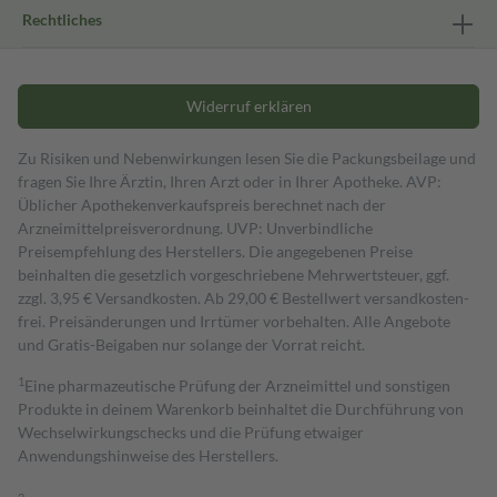
Rechtliches
Widerruf erklären
Zu Risiken und Nebenwirkungen lesen Sie die Packungsbeilage und
fragen Sie Ihre Ärztin, Ihren Arzt oder in Ihrer Apotheke. AVP:
Üblicher Apothekenverkaufspreis berechnet nach der
Arzneimittelpreisverordnung. UVP: Unverbindliche
Preisempfehlung des Herstellers. Die angegebenen Preise
beinhalten die gesetzlich vorgeschriebene Mehrwertsteuer, ggf.
zzgl. 3,95 € Versandkosten. Ab 29,00 € Bestell­wert versand­kosten­
frei. Preisänderungen und Irrtümer vorbehalten. Alle Angebote
und Gratis-Beigaben nur solange der Vorrat reicht.
1
Eine pharmazeutische Prüfung der Arzneimittel und sonstigen
Produkte in deinem Warenkorb beinhaltet die Durchführung von
Wechselwirkungschecks und die Prüfung etwaiger
Anwendungshinweise des Herstellers.