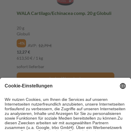
WALA Cartilago/Echinacea comp. 20 g Globuli
20 g
Globuli
-4%
AVP:
12,79 €
12,27 €
613,50 € / 1 kg
sofort lieferbar
In den Warenkorb