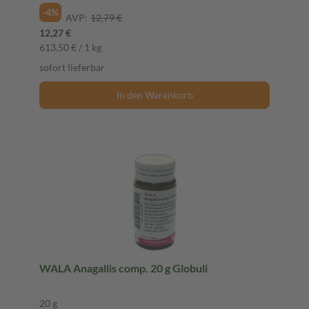
-4%
AVP:
12,79 €
12,27 €
613,50 € / 1 kg
sofort lieferbar
In den Warenkorb
WALA Anagallis comp. 20 g Globuli
20 g