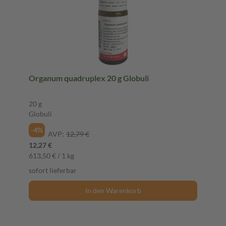
Organum quadruplex 20 g Globuli
20 g
Globuli
-4%
AVP:
12,79 €
12,27 €
613,50 € / 1 kg
sofort lieferbar
In den Warenkorb