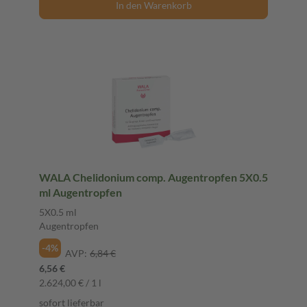
In den Warenkorb
WALA Chelidonium comp. Augentropfen 5X0.5
ml Augentropfen
5X0.5 ml
Augentropfen
-4%
AVP:
6,84 €
6,56 €
2.624,00 € / 1 l
sofort lieferbar