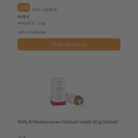
-31%
AVP:
12,79 €
8,88 €
444,00 € / 1 kg
sofort lieferbar
In den Warenkorb
WALA Meteoreisen Globuli velati 20 g Globuli
20 g