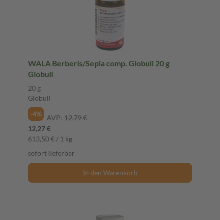
WALA Berberis/Sepia comp. Globuli 20 g
Globuli
20 g
Globuli
-4%
AVP:
12,79 €
12,27 €
613,50 € / 1 kg
sofort lieferbar
In den Warenkorb