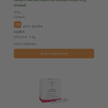
Globuli
20 g
Globuli
-7%
AVP:
12,79 €
11,85 €
592,50 € / 1 kg
sofort lieferbar
In den Warenkorb