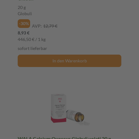
20 g
Globuli
-30%
AVP:
12,79 €
8,93 €
446,50 € / 1 kg
sofort lieferbar
In den Warenkorb
WALA Calcium Quercus Globuli velati 20 g