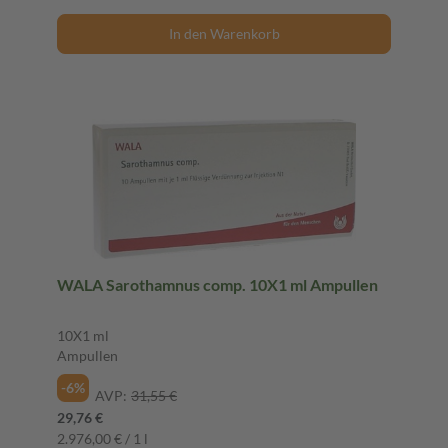
In den Warenkorb
WALA Sarothamnus comp. 10X1 ml Ampullen
10X1 ml
Ampullen
-6%
AVP:
31,55 €
29,76 €
2.976,00 € / 1 l