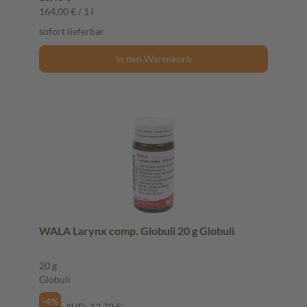
164,00 € / 1 l
sofort lieferbar
In den Warenkorb
WALA Larynx comp. Globuli 20 g Globuli
20 g
Globuli
-4%
AVP:
12,79 €