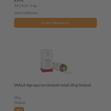
8,95 €
447,50 € / 1 kg
sofort lieferbar
In den Warenkorb
WALA Agropyron Globuli velati 20 g Globuli
20 g
Globuli
-30%