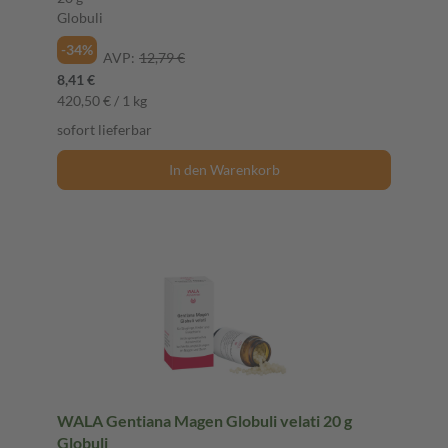
Globuli
-34%
AVP:
12,79 €
8,41 €
420,50 € / 1 kg
sofort lieferbar
In den Warenkorb
WALA Gentiana Magen Globuli velati 20 g
Globuli