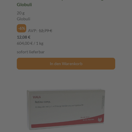
Globuli
20 g
Globuli
-6%
AVP:
12,79 €
12,08 €
604,00 € / 1 kg
sofort lieferbar
In den Warenkorb