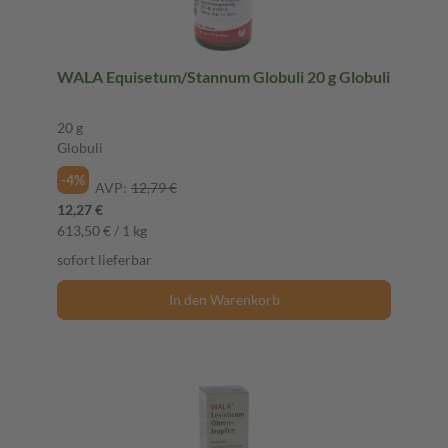
WALA Equisetum/Stannum Globuli 20 g Globuli
20 g
Globuli
-4%
AVP:
12,79 €
12,27 €
613,50 € / 1 kg
sofort lieferbar
In den Warenkorb