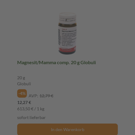
Magnesit/Mamma comp. 20 g Globuli
20 g
Globuli
-4%
AVP:
12,79 €
12,27 €
613,50 € / 1 kg
sofort lieferbar
In den Warenkorb