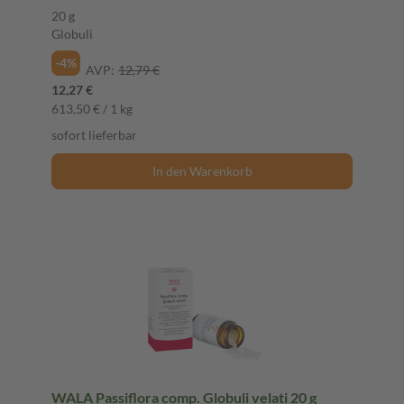
20 g
Globuli
-4%
AVP:
12,79 €
12,27 €
613,50 € / 1 kg
sofort lieferbar
In den Warenkorb
WALA Passiflora comp. Globuli velati 20 g