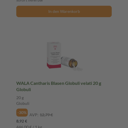
In den Warenkorb
WALA Cantharis Blasen Globuli velati 20 g
Globuli
20 g
Globuli
-30%
AVP:
12,79 €
8,92 €
446,00 € / 1 kg