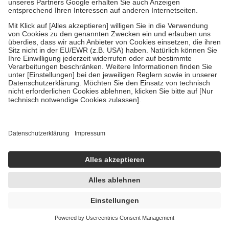
WALA Rosmarinus Oleum aethereum 10% 100
ml Öl
100 ml
Öl
-4%
AVP:
15,08 €
14,47 €
144,70 € / 1 l
sofort lieferbar
In den Warenkorb