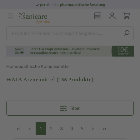
persönliche
pharmazeutische Beratung
Homöopathische Komplexmittel
WALA Arzneimittel
(166 Produkte)
Filter
1
2
3
4
5