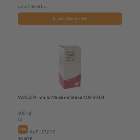
sofort lieferbar
In den Warenkorb
WALA Primula Muskelnähröl 100 ml Öl
100 ml
Öl
-4%
AVP:
17,09 €
16,40 €