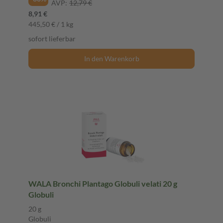
AVP:
12,79 €
8,91 €
445,50 € / 1 kg
sofort lieferbar
In den Warenkorb
WALA Bronchi Plantago Globuli velati 20 g
Globuli
20 g
Globuli