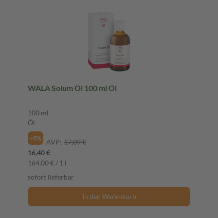
WALA Solum Öl 100 ml Öl
100 ml
Öl
-4%
AVP:
17,09 €
16,40 €
164,00 € / 1 l
sofort lieferbar
In den Warenkorb