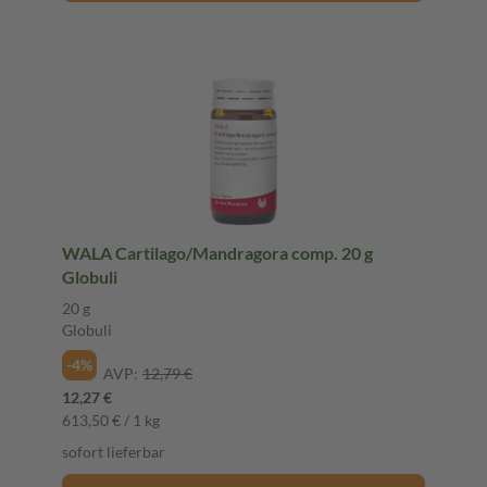
WALA Cartilago/Mandragora comp. 20 g
Globuli
20 g
Globuli
-4%
AVP:
12,79 €
12,27 €
613,50 € / 1 kg
sofort lieferbar