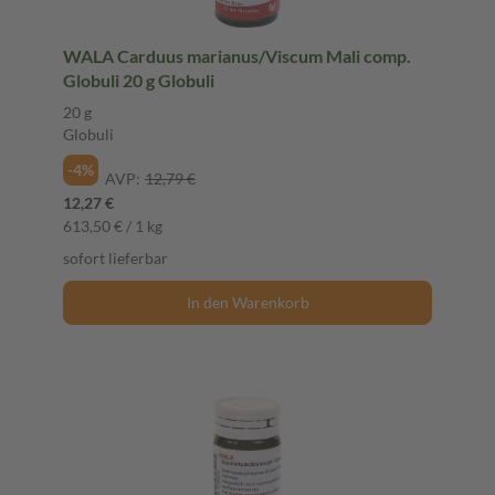
WALA Carduus marianus/Viscum Mali comp.
Globuli 20 g Globuli
20 g
Globuli
-4%
AVP:
12,79 €
12,27 €
613,50 € / 1 kg
sofort lieferbar
In den Warenkorb