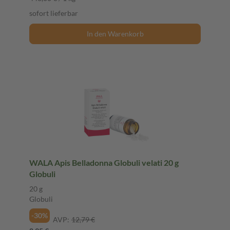
sofort lieferbar
In den Warenkorb
WALA Apis Belladonna Globuli velati 20 g
Globuli
20 g
Globuli
-30%
AVP:
12,79 €