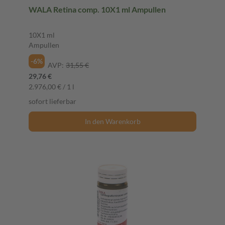
WALA Retina comp. 10X1 ml Ampullen
10X1 ml
Ampullen
-6%
AVP:
31,55 €
29,76 €
2.976,00 € / 1 l
sofort lieferbar
In den Warenkorb