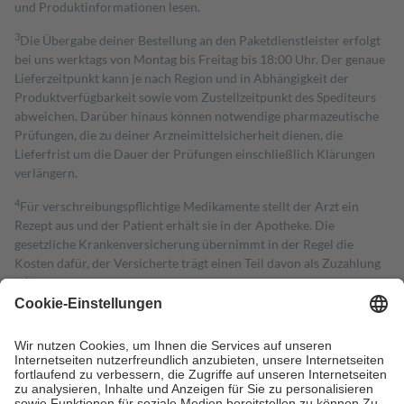
und Produktinformationen lesen.
3
Die Übergabe deiner Bestellung an den Paketdienstleister erfolgt
bei uns werktags von Montag bis Freitag bis 18:00 Uhr. Der genaue
Lieferzeitpunkt kann je nach Region und in Abhängigkeit der
Produktverfügbarkeit sowie vom Zustellzeitpunkt des Spediteurs
abweichen. Darüber hinaus können notwendige pharmazeutische
Prüfungen, die zu deiner Arzneimittelsicherheit dienen, die
Lieferfrist um die Dauer der Prüfungen einschließlich Klärungen
verlängern.
4
Für verschreibungspflichtige Medikamente stellt der Arzt ein
Rezept aus und der Patient erhält sie in der Apotheke. Die
gesetzliche Krankenversicherung übernimmt in der Regel die
Kosten dafür, der Versicherte trägt einen Teil davon als Zuzahlung
mit.
Grundsätzlich leisten Mitglieder Zuzahlungen in Höhe von zehn
Prozent des Abgabepreises,
mindestens
jedoch
fünf Euro
und
höchstens zehn Euro.
Es sind jedoch nie mehr als die tatsächlichen
Kosten der Leistung zu entrichten.
Diese Regeln gelten grundsätzlich auch für Online-Apotheken.
Bei Heilmitteln und häuslicher Krankenpflege beträgt die