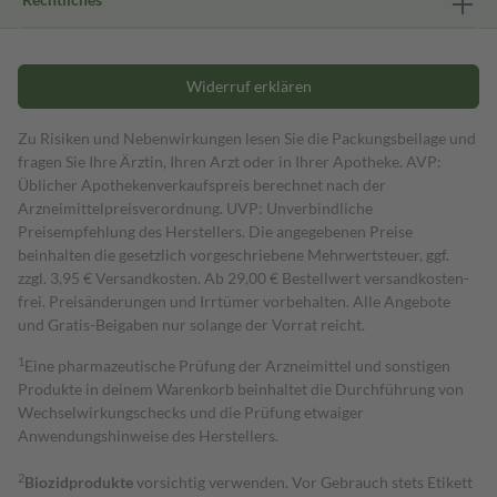
Widerruf erklären
Zu Risiken und Nebenwirkungen lesen Sie die Packungsbeilage und
fragen Sie Ihre Ärztin, Ihren Arzt oder in Ihrer Apotheke. AVP:
Üblicher Apothekenverkaufspreis berechnet nach der
Arzneimittelpreisverordnung. UVP: Unverbindliche
Preisempfehlung des Herstellers. Die angegebenen Preise
beinhalten die gesetzlich vorgeschriebene Mehrwertsteuer, ggf.
zzgl. 3,95 € Versandkosten. Ab 29,00 € Bestell­wert versand­kosten­
frei. Preisänderungen und Irrtümer vorbehalten. Alle Angebote
und Gratis-Beigaben nur solange der Vorrat reicht.
1
Eine pharmazeutische Prüfung der Arzneimittel und sonstigen
Produkte in deinem Warenkorb beinhaltet die Durchführung von
Wechselwirkungschecks und die Prüfung etwaiger
Anwendungshinweise des Herstellers.
2
Biozidprodukte
vorsichtig verwenden. Vor Gebrauch stets Etikett