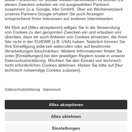
Zuzahlung zehn Prozent der Kosten sowie zehn Euro je
Verordnung.
Um das Engagement der Versicherten für ihre eigene Gesundheit zu
stärken und die besondere Stellung der Familie zu unterstützen,
fallen
keine Zuzahlungen
an bei:
• Kindern und Jugendlichen bis zum vollendeten 18. Lebensjahr
mit Ausnahme der Fahrkosten
• Untersuchungen zur Vorsorge und Früherkennung, die von der
GKV getragen werden
• empfohlenen Schutzimpfungen
• Harn- und Blutteststreifen
Wir nutzen Trusted Shops als unabhängigen Dienstleister für die
Einholung von Bewertungen. Trusted Shops hat Maßnahmen
getroffen, um sicherzustellen, dass es sich um echte Bewertungen
handelt. Mehr Informationen findest du hier:
https://help.etrusted.com/hc/de/articles/4419944605341
Einige Bilder und Inhalte wurden unter Zuhilfenahme künstlicher
Intelligenz erstellt.
AVP:
12,79 €