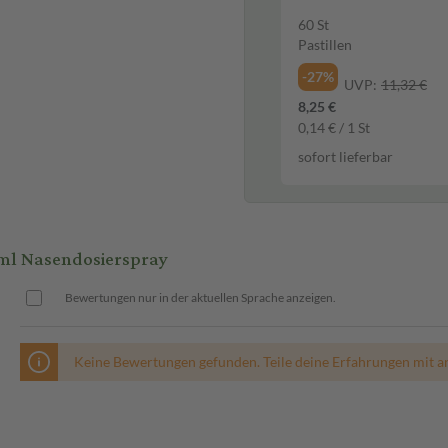
60 St
Pastillen
-27%
UVP:
11,32 €
8,25 €
0,14 € / 1 St
sofort lieferbar
ml Nasendosierspray
Bewertungen nur in der aktuellen Sprache anzeigen.
Keine Bewertungen gefunden. Teile deine Erfahrungen mit a