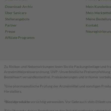
Download-Archiv
Mein Kundenko
Über Sanicare
Mein Merkzettel
Stellenangebote
Meine Bestellun
Partner
Kontakt
Presse
Neuregistrierun
Affiliate Programm
Zu Risiken und Nebenwirkungen lesen Sie die Packungsbeilage und fra
Arzneimittelpreisverordnung. UVP: Unverbindliche Preisempfehlung de
Bestell­wert versand­kosten­frei. Preisänderungen und Irrtümer vorbeh
1
Eine pharmazeutische Prüfung der Arzneimittel und sonstigen Pro
Herstellers.
2
Biozidprodukte
vorsichtig verwenden. Vor Gebrauch stets Etikett u
3
Die Übergabe deiner Bestellung an den Paketdienstleister erfolgt bei