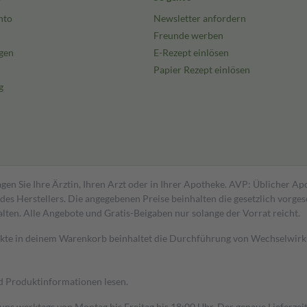
nto
Newsletter anfordern
Freunde werben
gen
E-Rezept einlösen
Papier Rezept einlösen
g
gen Sie Ihre Ärztin, Ihren Arzt oder in Ihrer Apotheke. AVP: Üblicher A
s Herstellers. Die angegebenen Preise beinhalten die gesetzlich vorgesc
alten. Alle Angebote und Gratis-Beigaben nur solange der Vorrat reicht.
dukte in deinem Warenkorb beinhaltet die Durchführung von Wechselwir
nd Produktinformationen lesen.
 uns werktags von Montag bis Freitag bis 18:00 Uhr. Der genaue Lieferze