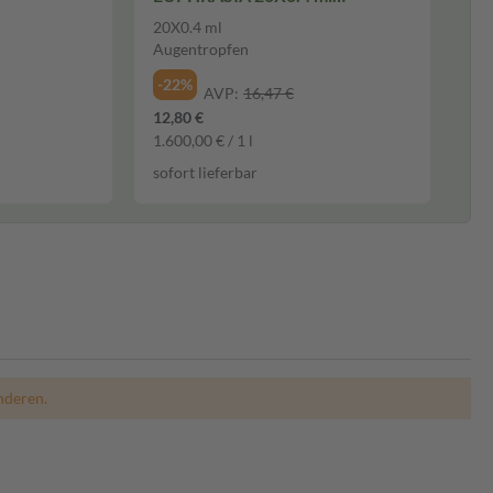
Augentropfen
20X0.4 ml
Augentropfen
-22%
AVP:
16,47 €
12,80 €
1.600,00 € / 1 l
sofort lieferbar
nderen.