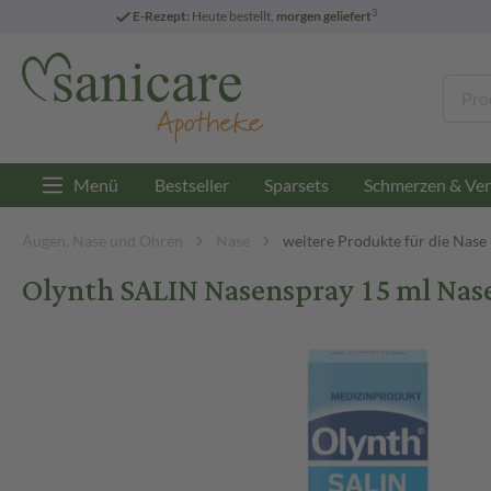
3
E-Rezept:
Heute bestellt,
morgen geliefert
Menü
Bestseller
Sparsets
Schmerzen & Ver
Augen, Nase und Ohren
Nase
weitere Produkte für die Nase
Olynth SALIN Nasenspray 15 ml Nas