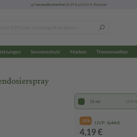
versandkostenfrei
ab 29 € und für E-Rezepte
letzungen
Sonnenschutz
Marken
Themenwelten
endosierspray
15 ml
(279,33
-35%
UVP:
6,44 €
4,19 €