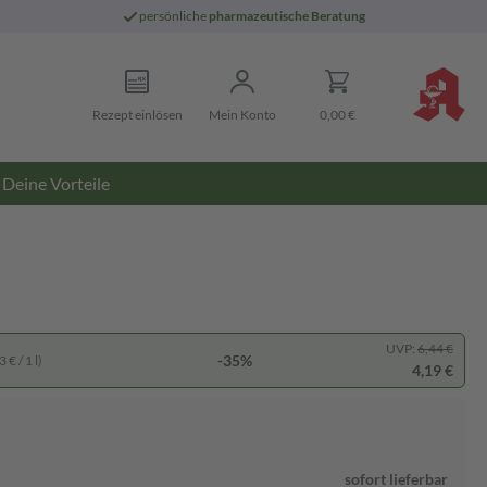
persönliche
pharmazeutische Beratung
Rezept einlösen
Mein Konto
0,00 €
Deine Vorteile
UVP:
6,44 €
-35%
 € / 1 l)
4,19 €
sofort lieferbar