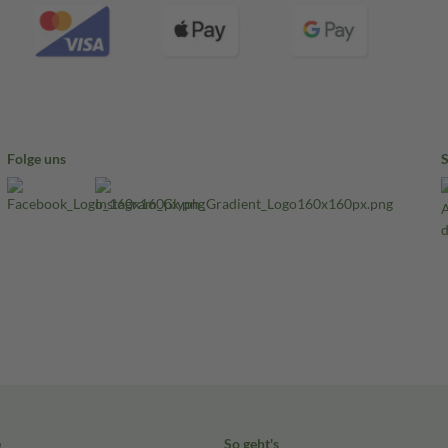
Folge uns
e
So geht's