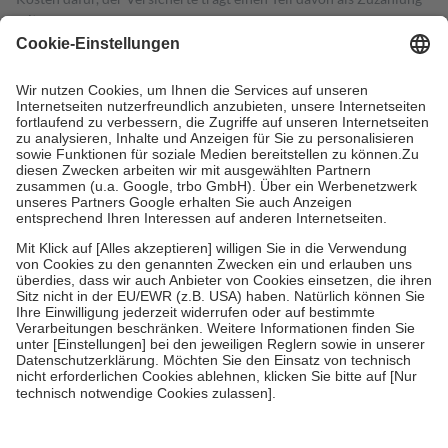
mit.
Grundsätzlich leisten Mitglieder Zuzahlungen in Höhe von zehn
Prozent des Abgabepreises,
mindestens
jedoch
fünf Euro
und
höchstens zehn Euro.
Es sind jedoch nie mehr als die tatsächlichen
Kosten der Leistung zu entrichten.
Diese Regeln gelten grundsätzlich auch für Online-Apotheken.
Bei Heilmitteln und häuslicher Krankenpflege beträgt die
Zuzahlung zehn Prozent der Kosten sowie zehn Euro je
Verordnung.
Um das Engagement der Versicherten für ihre eigene Gesundheit zu
stärken und die besondere Stellung der Familie zu unterstützen,
fallen
keine Zuzahlungen
an bei:
• Kindern und Jugendlichen bis zum vollendeten 18. Lebensjahr
mit Ausnahme der Fahrkosten
• Untersuchungen zur Vorsorge und Früherkennung, die von der
GKV getragen werden
• empfohlenen Schutzimpfungen
• Harn- und Blutteststreifen
Wir nutzen Trusted Shops als unabhängigen Dienstleister für die
Einholung von Bewertungen. Trusted Shops hat Maßnahmen