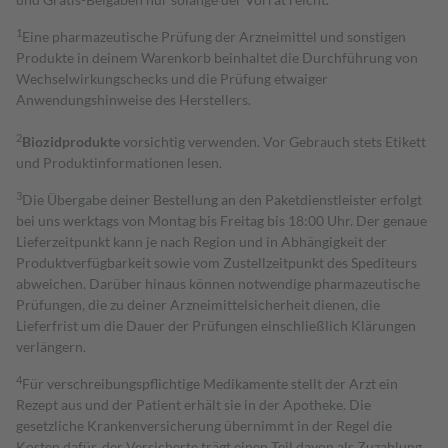
1
Eine pharmazeutische Prüfung der Arzneimittel und sonstigen
Produkte in deinem Warenkorb beinhaltet die Durchführung von
Wechselwirkungschecks und die Prüfung etwaiger
Anwendungshinweise des Herstellers.
2
Biozidprodukte
vorsichtig verwenden. Vor Gebrauch stets Etikett
und Produktinformationen lesen.
3
Die Übergabe deiner Bestellung an den Paketdienstleister erfolgt
bei uns werktags von Montag bis Freitag bis 18:00 Uhr. Der genaue
Lieferzeitpunkt kann je nach Region und in Abhängigkeit der
Produktverfügbarkeit sowie vom Zustellzeitpunkt des Spediteurs
abweichen. Darüber hinaus können notwendige pharmazeutische
Prüfungen, die zu deiner Arzneimittelsicherheit dienen, die
Lieferfrist um die Dauer der Prüfungen einschließlich Klärungen
verlängern.
4
Für verschreibungspflichtige Medikamente stellt der Arzt ein
Rezept aus und der Patient erhält sie in der Apotheke. Die
gesetzliche Krankenversicherung übernimmt in der Regel die
Kosten dafür, der Versicherte trägt einen Teil davon als Zuzahlung