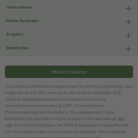
Unternehmen
Meine Apotheke
So geht's
Rechtliches
Widerruf erklären
Zu Risiken und Nebenwirkungen lesen Sie die Packungsbeilage und
fragen Sie Ihre Ärztin, Ihren Arzt oder in Ihrer Apotheke. AVP:
Üblicher Apothekenverkaufspreis berechnet nach der
Arzneimittelpreisverordnung. UVP: Unverbindliche
Preisempfehlung des Herstellers. Die angegebenen Preise
beinhalten die gesetzlich vorgeschriebene Mehrwertsteuer, ggf.
zzgl. 3,95 € Versandkosten. Ab 29,00 € Bestell­wert versand­kosten­
frei. Preisänderungen und Irrtümer vorbehalten. Alle Angebote
und Gratis-Beigaben nur solange der Vorrat reicht.