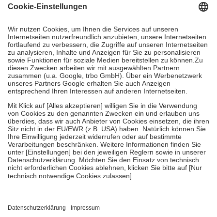
Grundsätzlich leisten Mitglieder Zuzahlungen in Höhe von zehn
Prozent des Abgabepreises,
mindestens
jedoch
fünf Euro
und
höchstens zehn Euro.
Es sind jedoch nie mehr als die tatsächlichen
Kosten der Leistung zu entrichten.
Diese Regeln gelten grundsätzlich auch für Online-Apotheken.
Bei Heilmitteln und häuslicher Krankenpflege beträgt die
Zuzahlung zehn Prozent der Kosten sowie zehn Euro je
Verordnung.
Um das Engagement der Versicherten für ihre eigene Gesundheit zu
stärken und die besondere Stellung der Familie zu unterstützen,
fallen
keine Zuzahlungen
an bei:
• Kindern und Jugendlichen bis zum vollendeten 18. Lebensjahr
mit Ausnahme der Fahrkosten
• Untersuchungen zur Vorsorge und Früherkennung, die von der
GKV getragen werden
• empfohlenen Schutzimpfungen
• Harn- und Blutteststreifen
Wir nutzen Trusted Shops als unabhängigen Dienstleister für die
Einholung von Bewertungen. Trusted Shops hat Maßnahmen
getroffen, um sicherzustellen, dass es sich um echte Bewertungen
handelt. Mehr Informationen findest du hier: