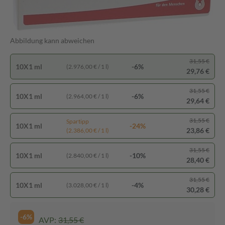
Abbildung kann abweichen
31,55 €
10X1 ml
-6%
(2.976,00 € / 1 l)
29,76 €
31,55 €
10X1 ml
-6%
(2.964,00 € / 1 l)
29,64 €
31,55 €
Spartipp
10X1 ml
-24%
23,86 €
(2.386,00 € / 1 l)
31,55 €
10X1 ml
-10%
(2.840,00 € / 1 l)
28,40 €
31,55 €
10X1 ml
-4%
(3.028,00 € / 1 l)
30,28 €
-6%
AVP:
31,55 €