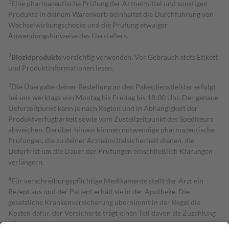
1
Eine pharmazeutische Prüfung der Arzneimittel und sonstigen
Produkte in deinem Warenkorb beinhaltet die Durchführung von
Wechselwirkungschecks und die Prüfung etwaiger
Anwendungshinweise des Herstellers.
2
Biozidprodukte
vorsichtig verwenden. Vor Gebrauch stets Etikett
und Produktinformationen lesen.
3
Die Übergabe deiner Bestellung an den Paketdienstleister erfolgt
bei uns werktags von Montag bis Freitag bis 18:00 Uhr. Der genaue
Lieferzeitpunkt kann je nach Region und in Abhängigkeit der
Produktverfügbarkeit sowie vom Zustellzeitpunkt des Spediteurs
abweichen. Darüber hinaus können notwendige pharmazeutische
Prüfungen, die zu deiner Arzneimittelsicherheit dienen, die
Lieferfrist um die Dauer der Prüfungen einschließlich Klärungen
verlängern.
4
Für verschreibungspflichtige Medikamente stellt der Arzt ein
Rezept aus und der Patient erhält sie in der Apotheke. Die
gesetzliche Krankenversicherung übernimmt in der Regel die
Kosten dafür, der Versicherte trägt einen Teil davon als Zuzahlung
mit.