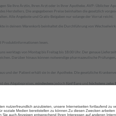
gen Sie Ihre Ärztin, Ihren Arzt oder in Ihrer Apotheke. AVP: Üblicher A
s Herstellers. Die angegebenen Preise beinhalten die gesetzlich vorgesc
alten. Alle Angebote und Gratis-Beigaben nur solange der Vorrat reicht.
dukte in deinem Warenkorb beinhaltet die Durchführung von Wechselwir
nd Produktinformationen lesen.
 uns werktags von Montag bis Freitag bis 18:00 Uhr. Der genaue Lieferze
ichen. Darüber hinaus können notwendige pharmazeutische Prüfungen, die
aus und der Patient erhält sie in der Apotheke. Die gesetzliche Krankenv
ent des Abgabepreises,
mindestens
jedoch
fünf Euro
und
höchstens zehn 
zehn Prozent der Kosten sowie zehn Euro je Verordnung.
rken und die besondere Stellung der Familie zu unterstützen, fallen
kein
 Ausnahme der Fahrkosten
 getragen werden