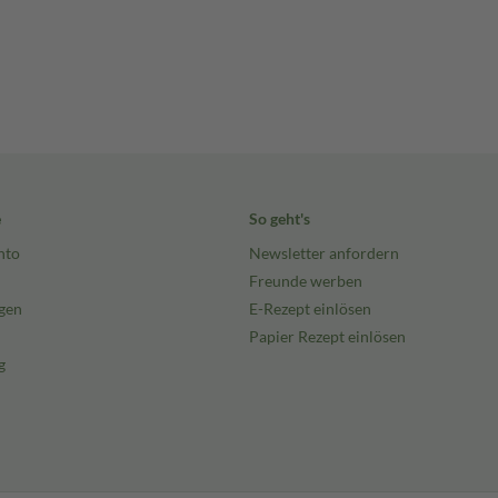
e
So geht's
nto
Newsletter anfordern
Freunde werben
gen
E-Rezept einlösen
Papier Rezept einlösen
g