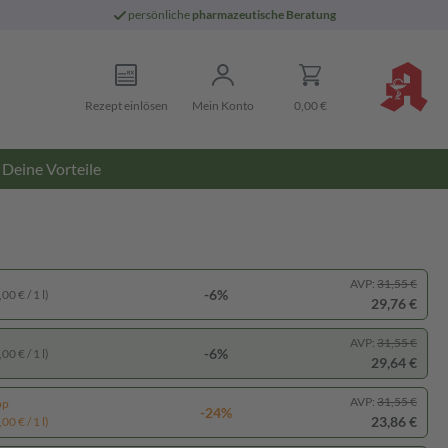
persönliche
pharmazeutische Beratung
Rezept einlösen
Mein Konto
0,00 €
Deine Vorteile
AVP:
31,55 €
-6%
00 € / 1 l)
29,76 €
AVP:
31,55 €
-6%
00 € / 1 l)
29,64 €
AVP:
31,55 €
pp
-24%
23,86 €
00 € / 1 l)