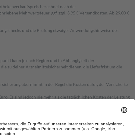
pothekenverkaufspreis berechnet nach der
hriebene Mehrwertsteuer, ggf. zzgl. 3,95 € Versandkosten. Ab 29,00 €
kungschecks und die Prüfung etwaiger Anwendungshinweise des
itpunkt kann je nach Region und in Abhängigkeit der
 zu deiner Arzneimittelsicherheit dienen, die Lieferfrist um die
ersicherung übernimmt in der Regel die Kosten dafür, der Versicherte
Euro.
Es sind jedoch nie mehr als die tatsächlichen Kosten der Leistung
e Zuzahlungen
an bei: