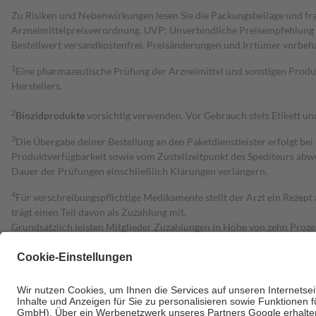
Zu Risiken und Nebenwirkungen lesen Sie die Packungsbeilage und fra
Arzneimittelpreisverordnung. UVP: Unverbindliche Preisempfehlung de
Bestell­wert versand­kosten­frei. Preisänderungen und Irrtümer vorbeh
1
Eine pharmazeutische Prüfung der Arzneimittel und sonstigen Pro
Herstellers.
2
Biozidprodukte
vorsichtig verwenden. Vor Gebrauch stets Etikett u
3
Die Übergabe deiner Bestellung an den Paketdienstleister erfolgt bei
Produktverfügbarkeit sowie vom Zustellzeitpunkt des Spediteurs abwe
Dauer der Prüfungen einschließlich Klärungen verlängern.
4
Für verschreibungspflichtige Medikamente stellt der Arzt ein Rezept 
trägt einen Teil davon als Zuzahlung mit.
Grundsätzlich leisten Mitglieder Zuzahlungen in Höhe von zehn Proz
zu entrichten.
Diese Regeln gelten grundsätzlich auch für Online-Apotheken.
Bei Heilmitteln und häuslicher Krankenpflege beträgt die Zuzahlung 
Um das Engagement der Versicherten für ihre eigene Gesundheit zu stä
• Kindern und Jugendlichen bis zum vollendeten 18. Lebensjahr mit
• Untersuchungen zur Vorsorge und Früherkennung, die von der GKV