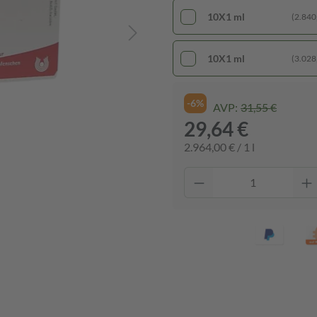
10X1 ml
(2.840,
10X1 ml
(3.028,
-6%
AVP:
31,55 €
29,64 €
2.964,00 € / 1 l