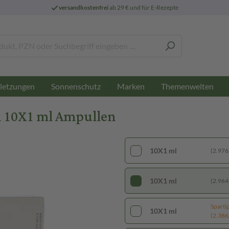
versandkostenfrei
ab 29 € und für E-Rezepte
letzungen
Sonnenschutz
Marken
Themenwelten
n 10X1 ml Ampullen
10X1 ml
(2.976,
10X1 ml
(2.964,
Sparti
10X1 ml
(2.386,