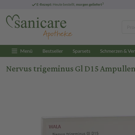
3
E-Rezept:
Heute bestellt,
morgen geliefert
Menü
Bestseller
Sparsets
Schmerzen & Ver
Nervus trigeminus Gl D15 Ampulle