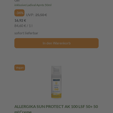
Gel
inklusive Ladival Aprés 50ml
-34%
UVP:
25,50 €
16,92 €
84,60 € / 1 l
sofort lieferbar
In den Warenkorb
Vegan
ALLERGIKA SUN PROTECT AK 100 LSF 50+ 50
ml Creme