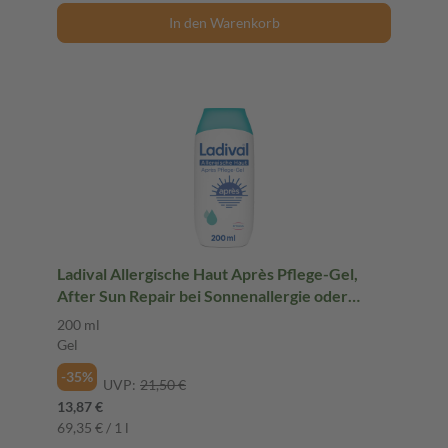
In den Warenkorb
Ladival Allergische Haut Après Pflege-Gel,
After Sun Repair bei Sonnenallergie oder
Mallorca-Akne, kühlt und pflegt nach der
200 ml
Sonne, spendet intensiv Feuchtigkeit, für
Gel
Erwachsene & Kinder ab 6 Monaten geeignet,
-35%
200ml
UVP:
21,50 €
13,87 €
69,35 € / 1 l