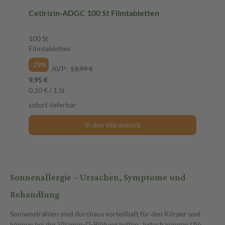
Cetirizin-ADGC 100 St Filmtabletten
100 St
Filmtabletten
-29%
AVP:
13,99 €
9,95 €
0,10 € / 1 St
sofort lieferbar
In den Warenkorb
Sonnenallergie – Ursachen, Symptome und
Behandlung
Sonnenstrahlen sind durchaus vorteilhaft für den Körper und
können bei der Vitamin-D-Bildung helfen. Jedoch können UV-