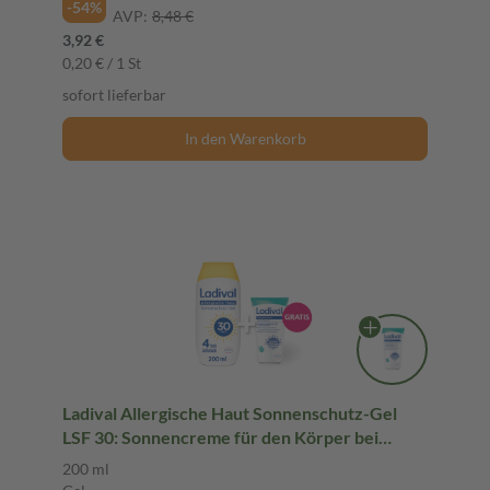
-54%
AVP:
8,48 €
3,92 €
0,20 € / 1 St
sofort lieferbar
In den Warenkorb
Ladival Allergische Haut Sonnenschutz-Gel
LSF 30: Sonnencreme für den Körper bei
Sonnenallergie und Mallorca-Akne,
200 ml
wasserfest, mit 4-fach Zellschutz, 200ml