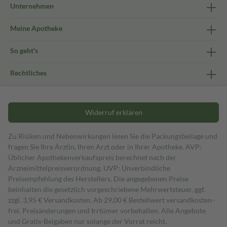
Unternehmen
Meine Apotheke
So geht's
Rechtliches
Widerruf erklären
Zu Risiken und Nebenwirkungen lesen Sie die Packungsbeilage und
fragen Sie Ihre Ärztin, Ihren Arzt oder in Ihrer Apotheke. AVP:
Üblicher Apothekenverkaufspreis berechnet nach der
Arzneimittelpreisverordnung. UVP: Unverbindliche
Preisempfehlung des Herstellers. Die angegebenen Preise
beinhalten die gesetzlich vorgeschriebene Mehrwertsteuer, ggf.
zzgl. 3,95 € Versandkosten. Ab 29,00 € Bestell­wert versand­kosten­
frei. Preisänderungen und Irrtümer vorbehalten. Alle Angebote
und Gratis-Beigaben nur solange der Vorrat reicht.