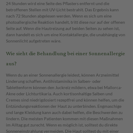
24 Stunden wird eine Seite des Pflasters entfernt und die
betroffenen Stellen mit UV-Licht bestrahlt. Das Ergebnis kann
nach 72 Stunden abgelesen werden. Wenn es sich um eine
photoallergische Reaktion handelt, tritt diese nur auf der offenen
Seite auf. Wenn die Hautreizung auf beiden Seiten zu sehen ist,
dann handelt es sich um eine Kontaktallergie, die unabhängig von
Sonnenlicht aufgetreten wäre.
Wie sieht die Behandlung bei einer Sonnenallergie
aus?
Wenn du an einer Sonnenallergie leidest, können Arzneimittel
Linderung schaffen. Antihistaminika in Salben- oder
Tablettenform können den Juckreiz mildern, etwa bei Mallorca-
Akne oder Lichturtikaria. Auch kortisonhaltige Salben und
Cremes sind niedrigdosiert rezeptfrei und können helfen, um die
Entzündungsreaktionen der Haut zu unterbinden. Engmaschige
und lange Kleidung kann auch dabei helfen, die Beschwerden zu
lindern. Die meisten Patienten kommen mit diesen Maßnahmen
im Alltag gut zurecht. Wenn es möglich ist, solltest du direkte
Sonneneinstrahlung vermeiden. Die Haut solltest du mit einer