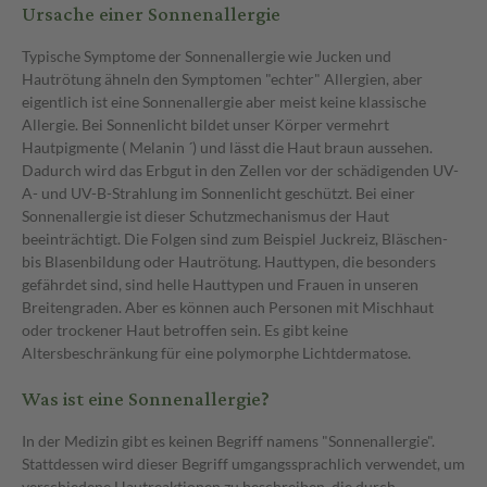
Ursache einer Sonnenallergie
Typische Symptome der Sonnenallergie wie Jucken und
Hautrötung ähneln den Symptomen "echter" Allergien, aber
eigentlich ist eine Sonnenallergie aber meist keine klassische
Allergie. Bei Sonnenlicht bildet unser Körper vermehrt
Hautpigmente ( Melanin ´) und lässt die Haut braun aussehen.
Dadurch wird das Erbgut in den Zellen vor der schädigenden UV-
A- und UV-B-Strahlung im Sonnenlicht geschützt. Bei einer
Sonnenallergie ist dieser Schutzmechanismus der Haut
beeinträchtigt. Die Folgen sind zum Beispiel Juckreiz, Bläschen-
bis Blasenbildung oder Hautrötung. Hauttypen, die besonders
gefährdet sind, sind helle Hauttypen und Frauen in unseren
Breitengraden. Aber es können auch Personen mit Mischhaut
oder trockener Haut betroffen sein. Es gibt keine
Altersbeschränkung für eine polymorphe Lichtdermatose.
Was ist eine Sonnenallergie?
In der Medizin gibt es keinen Begriff namens "Sonnenallergie".
Stattdessen wird dieser Begriff umgangssprachlich verwendet, um
verschiedene Hautreaktionen zu beschreiben, die durch