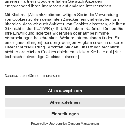
mit.
Grundsätzlich leisten Mitglieder Zuzahlungen in Höhe von zehn
Prozent des Abgabepreises,
mindestens
jedoch
fünf Euro
und
höchstens zehn Euro.
Es sind jedoch nie mehr als die tatsächlichen
Kosten der Leistung zu entrichten.
Diese Regeln gelten grundsätzlich auch für Online-Apotheken.
Bei Heilmitteln und häuslicher Krankenpflege beträgt die
Zuzahlung zehn Prozent der Kosten sowie zehn Euro je
Verordnung.
Um das Engagement der Versicherten für ihre eigene Gesundheit zu
stärken und die besondere Stellung der Familie zu unterstützen,
fallen
keine Zuzahlungen
an bei:
• Kindern und Jugendlichen bis zum vollendeten 18. Lebensjahr
mit Ausnahme der Fahrkosten
• Untersuchungen zur Vorsorge und Früherkennung, die von der
GKV getragen werden
• empfohlenen Schutzimpfungen
• Harn- und Blutteststreifen
Wir nutzen Trusted Shops als unabhängigen Dienstleister für die
Einholung von Bewertungen. Trusted Shops hat Maßnahmen
getroffen, um sicherzustellen, dass es sich um echte Bewertungen