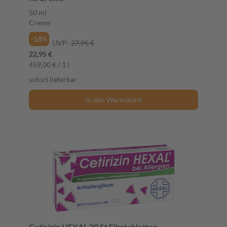
50 ml
Creme
-18%
UVP:
27,95 €
22,95 €
459,00 € / 1 l
sofort lieferbar
In den Warenkorb
Cetirizin HEXAL 20 St Filmtabletten