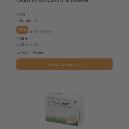
20 St
Filmtabletten
-56%
AVP:
10,09 €
4,42 €
0,22 € / 1 St
sofort lieferbar
In den Warenkorb