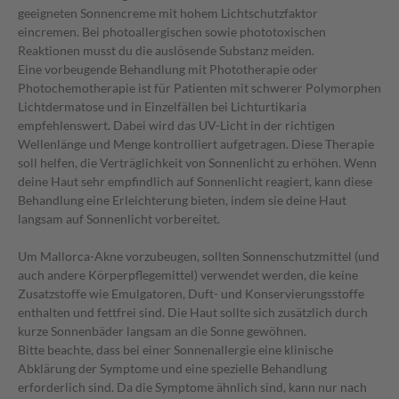
geeigneten Sonnencreme mit hohem Lichtschutzfaktor
eincremen. Bei photoallergischen sowie phototoxischen
Reaktionen musst du die auslösende Substanz meiden.
Eine vorbeugende Behandlung mit Phototherapie oder
Photochemotherapie ist für Patienten mit schwerer Polymorphen
Lichtdermatose und in Einzelfällen bei Lichturtikaria
empfehlenswert. Dabei wird das UV-Licht in der richtigen
Wellenlänge und Menge kontrolliert aufgetragen. Diese Therapie
soll helfen, die Verträglichkeit von Sonnenlicht zu erhöhen. Wenn
deine Haut sehr empfindlich auf Sonnenlicht reagiert, kann diese
Behandlung eine Erleichterung bieten, indem sie deine Haut
langsam auf Sonnenlicht vorbereitet.
Um Mallorca-Akne vorzubeugen, sollten Sonnenschutzmittel (und
auch andere Körperpflegemittel) verwendet werden, die keine
Zusatzstoffe wie Emulgatoren, Duft- und Konservierungsstoffe
enthalten und fettfrei sind. Die Haut sollte sich zusätzlich durch
kurze Sonnenbäder langsam an die Sonne gewöhnen.
Bitte beachte, dass bei einer Sonnenallergie eine klinische
Abklärung der Symptome und eine spezielle Behandlung
erforderlich sind. Da die Symptome ähnlich sind, kann nur nach