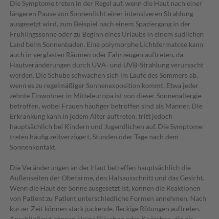
Die Symptome treten in der Regel auf, wenn die Haut nach einer
längeren Pause von Sonnenlicht einer intensiveren Strahlung
ausgesetzt wird, zum Beispiel nach einem Spaziergang in der
Frühlingssonne oder zu Beginn eines Urlaubs in einem südlichen
Land beim Sonnenbaden. Eine polymorphe Lichtdermatose kann
auch in verglasten Räumen oder Fahrzeugen auftreten, da
Hautveränderungen durch UVA- und UVB-Strahlung verursacht
werden. Die Schübe schwächen sich im Laufe des Sommers ab,
wenn es zu regelmäßiger Sonnenexposition kommt. Etwa jeder
zehnte Einwohner in Mitteleuropa ist von dieser Sonnenallergie
betroffen, wobei Frauen häufiger betroffen sind als Männer. Die
Erkrankung kann in jedem Alter auftreten, tritt jedoch
hauptsächlich bei Kindern und Jugendlichen auf. Die Symptome
treten häufig zeitverzögert, Stunden oder Tage nach dem
Sonnenkontakt.
Die Veränderungen an der Haut betreffen hauptsächlich die
Außenseiten der Oberarme, den Halsausschnitt und das Gesicht.
Wenn die Haut der Sonne ausgesetzt ist, können die Reaktionen
von Patient zu Patient unterschiedliche Formen annehmen. Nach
kurzer Zeit können stark juckende, fleckige Rötungen auftreten.
Anschließend können kleine Bläschen oder Knötchen, die als