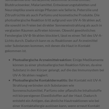
Blutdrucksenker, Malariamittel, Entwässerungstabletten und
Neuroleptika sowie einige Pflanzen wie Sellerie, Petersilie und
Zitrusfrüchte als auch Parfüms und kosmetische Produkte. Die
photoallergische Reaktion tritt aufgrund von UV-A-Strahlen auf,
die sowohl im Freien bei direkter Sonneneinstrahlung als auch in
verglasten Räumen auftreten können. Obwohl gewöhnliches
Fensterglas UV-B-Strahlen blockiert, lässt es einen Teil des UV-A-
Lichts durch. Dadurch kann es zu Reaktionen auf Arzneimittel
oder Substanzen kommen, mit denen die Haut in Kontakt
gekommen ist.
Photoallergische Arzneimittelreaktion:
Einige Medikamente
können zu einer photoallergischen Reaktion führen, da eine
Substanz in den Körper gelangt, auf die das Immunsystem bei
UV-A-Strahlen reagiert.
Photoallergische Kontaktdermatitis:
Bei Kontakt mit UV-A
Strahlung verbinden sich Substanzen wie
Sonnenschutzmittel, Parfüms oder pflanzliche Inhaltsstoffe
mit körpereigenen Eiweißstoffen auf der Haut. Dadurch
entsteht ein Antigen, das ähnliche Hautreaktionen wie bei
einer Kontaktallergie auslösen kann, wenn erneut Kontakt