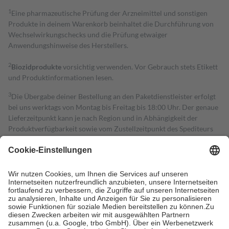
1
Eine pharmazeutische Prüfung der Arzneimittel und sonstigen
Produkte in deinem Warenkorb beinhaltet die Durchführung von
Wechselwirkungschecks und die Prüfung etwaiger
Anwendungshinweise des Herstellers.
2
Biozidprodukte
vorsichtig verwenden. Vor Gebrauch stets Etikett
und Produktinformationen lesen.
3
Die Übergabe deiner Bestellung an den Paketdienstleister erfolgt
bei uns werktags von Montag bis Freitag bis 18:00 Uhr. Der genaue
Lieferzeitpunkt kann je nach Region und in Abhängigkeit der
Produktverfügbarkeit sowie vom Zustellzeitpunkt des Spediteurs
abweichen. Darüber hinaus können notwendige pharmazeutische
Prüfungen, die zu deiner Arzneimittelsicherheit dienen, die
Lieferfrist um die Dauer der Prüfungen einschließlich Klärungen
verlängern.
4
Für verschreibungspflichtige Medikamente stellt der Arzt ein
Rezept aus und der Patient erhält sie in der Apotheke. Die
gesetzliche Krankenversicherung übernimmt in der Regel die
Kosten dafür, der Versicherte trägt einen Teil davon als Zuzahlung