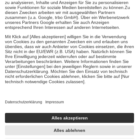
Bei Heilmitteln und häuslicher Krankenpflege beträgt die
Zuzahlung zehn Prozent der Kosten sowie zehn Euro je
Verordnung.
Um das Engagement der Versicherten für ihre eigene Gesundheit zu
stärken und die besondere Stellung der Familie zu unterstützen,
fallen
keine Zuzahlungen
an bei:
• Kindern und Jugendlichen bis zum vollendeten 18. Lebensjahr
mit Ausnahme der Fahrkosten
• Untersuchungen zur Vorsorge und Früherkennung, die von der
GKV getragen werden
• empfohlenen Schutzimpfungen
• Harn- und Blutteststreifen
Wir nutzen Trusted Shops als unabhängigen Dienstleister für die
Einholung von Bewertungen. Trusted Shops hat Maßnahmen
getroffen, um sicherzustellen, dass es sich um echte Bewertungen
handelt. Mehr Informationen findest du hier:
https://help.etrusted.com/hc/de/articles/4419944605341
Einige Bilder und Inhalte wurden unter Zuhilfenahme künstlicher
Intelligenz erstellt.