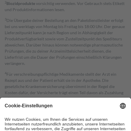
2
Biozidprodukte
vorsichtig verwenden. Vor Gebrauch stets Etikett
und Produktinformationen lesen.
3
Die Übergabe deiner Bestellung an den Paketdienstleister erfolgt
bei uns werktags von Montag bis Freitag bis 18:00 Uhr. Der genaue
Lieferzeitpunkt kann je nach Region und in Abhängigkeit der
Produktverfügbarkeit sowie vom Zustellzeitpunkt des Spediteurs
abweichen. Darüber hinaus können notwendige pharmazeutische
Prüfungen, die zu deiner Arzneimittelsicherheit dienen, die
Lieferfrist um die Dauer der Prüfungen einschließlich Klärungen
verlängern.
4
Für verschreibungspflichtige Medikamente stellt der Arzt ein
Rezept aus und der Patient erhält sie in der Apotheke. Die
gesetzliche Krankenversicherung übernimmt in der Regel die
Kosten dafür, der Versicherte trägt einen Teil davon als Zuzahlung
mit.
Grundsätzlich leisten Mitglieder Zuzahlungen in Höhe von zehn
Prozent des Abgabepreises,
mindestens
jedoch
fünf Euro
und
höchstens zehn Euro.
Es sind jedoch nie mehr als die tatsächlichen
Kosten der Leistung zu entrichten.
Diese Regeln gelten grundsätzlich auch für Online-Apotheken.