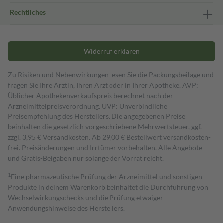
Rechtliches
Widerruf erklären
Zu Risiken und Nebenwirkungen lesen Sie die Packungsbeilage und
fragen Sie Ihre Ärztin, Ihren Arzt oder in Ihrer Apotheke. AVP:
Üblicher Apothekenverkaufspreis berechnet nach der
Arzneimittelpreisverordnung. UVP: Unverbindliche
Preisempfehlung des Herstellers. Die angegebenen Preise
beinhalten die gesetzlich vorgeschriebene Mehrwertsteuer, ggf.
zzgl. 3,95 € Versandkosten. Ab 29,00 € Bestell­wert versand­kosten­
frei. Preisänderungen und Irrtümer vorbehalten. Alle Angebote
und Gratis-Beigaben nur solange der Vorrat reicht.
1
Eine pharmazeutische Prüfung der Arzneimittel und sonstigen
Produkte in deinem Warenkorb beinhaltet die Durchführung von
Wechselwirkungschecks und die Prüfung etwaiger
Anwendungshinweise des Herstellers.