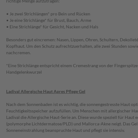
richtige Menge aufzutragen:
• Je zwei Strichlängen* pro Bein und Rücken
• Je eine Strichlänge* für Brust, Bauch, Arme
• Eine Strichlänge* für Gesicht, Nacken und Hals
Besonders gut eincremen: Nasen, Lippen, Ohren, Schultern, Dekolle
Kopfhaut. Um den Schutz aufrechtzuerhalten, alle zwei Stunden sow
nachcremen.
*Eine Strichlänge entspricht einem Cremestrang von der Fingerspitze 
Handgelenkwurzel
Ladival Allergische Haut Apres Pflege Gel
Nach dem Sonnenbaden ist es wichtig, die sonnengestresste Haut opti
Feuchtigkeitsspeicher aufzufüllen. Um Menschen mit allergischer Hau
Ladival die Allergische Haut-Serie an. Diese wurde speziell für Haut e
(polymorphe Lichtdermatose/PLD) und Mallorca-Akne neigt. Das Gel 
Sonneneinstrahlung beanspruchte Haut und pflegt sie intensiv.