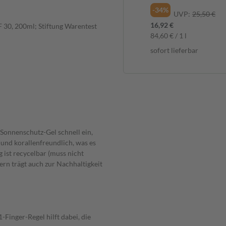
Zellschutz, 200ml
-34%
UVP:
25,50 €
16,92 €
F 30, 200ml; Stiftung Warentest
84,60 € / 1 l
sofort lieferbar
 Sonnenschutz-Gel schnell ein,
 und korallenfreundlich, was es
 ist recycelbar (muss nicht
ern trägt auch zur Nachhaltigkeit
-Finger-Regel hilft dabei, die