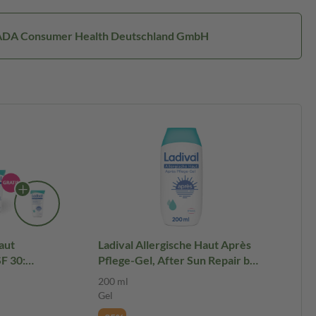
TADA Consumer Health Deutschland GmbH
aut
Ladival Allergische Haut Après
F 30:
Pflege-Gel, After Sun Repair bei
 Körper bei
Sonnenallergie oder Mallorca-
200 ml
allorca-
Akne, kühlt und pflegt nach der
Gel
t 4-fach
Sonne, spendet intensiv