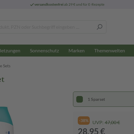
versandkostenfrei
ab 29 € und für E-Rezepte
letzungen
Sonnenschutz
Marken
Themenwelten
e Sets
et
1 Sparset
-38%
UVP:
47,00 €
28,95 €