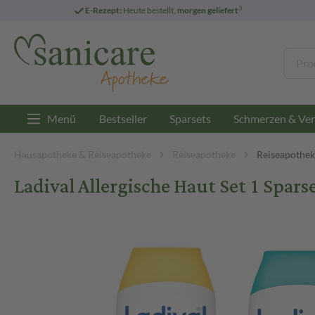
3
E-Rezept:
Heute bestellt,
morgen geliefert
Menü
Bestseller
Sparsets
Schmerzen & Ver
Hausapotheke & Reiseapotheke
Reiseapotheke
Reiseapothek
Ladival Allergische Haut Set 1 Spars