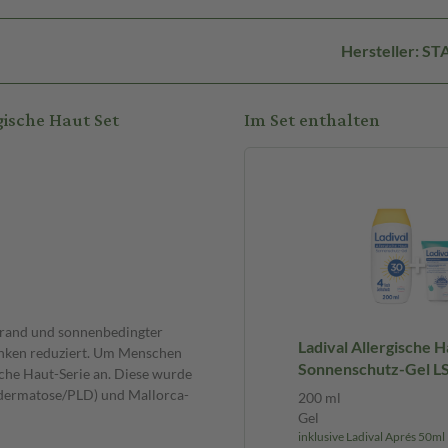
Hersteller: S
ische Haut Set
Im Set enthalten
nbrand und sonnenbedingter
Ladival Allergische H
ranken reduziert. Um Menschen
Sonnenschutz-Gel LS
ische Haut-Serie an. Diese wurde
Sonnencreme für den
htdermatose/PLD) und Mallorca-
200 ml
Sonnenallergie und M
Gel
Akne, wasserfest, mi
inklusive Ladival Aprés 50ml