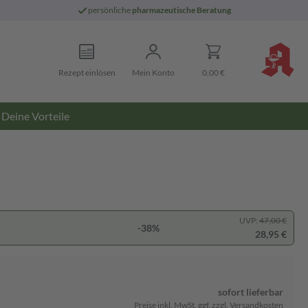
persönliche
pharmazeutische Beratung
Rezept einlösen
Mein Konto
0,00 €
Deine Vorteile
UVP:
47,00 €
-38%
28,95 €
sofort lieferbar
Preise inkl. MwSt. ggf. zzgl. Versandkosten