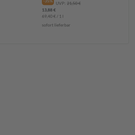
-35%
Feuchtigkeit, für Erwachsene &
UVP:
21,50 €
Kinder ab 6 Monaten geeignet,
13,88 €
200ml
69,40 € / 1 l
sofort lieferbar