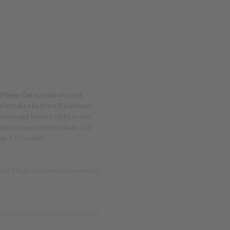
Pflege-Gel schnell ein und
eriert die Haut mit Panthenol,
sionsgel brennt nicht in den
egte und geschützte Haut. Die
 ab 6 Monaten.
rés Pflege-Gel auftragen und es
prechenden PZN in unserem Shop