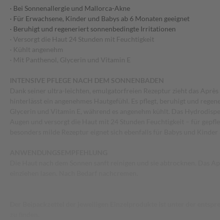
· Bei Sonnenallergie und Mallorca-Akne
· Für Erwachsene, Kinder und Babys ab 6 Monaten geeignet
· Beruhigt und regeneriert sonnenbedingte Irritationen
· Versorgt die Haut 24 Stunden mit Feuchtigkeit
· Kühlt angenehm
· Mit Panthenol, Glycerin und Vitamin E
INTENSIVE PFLEGE NACH DEM SONNENBADEN
Dank seiner ultra-leichten, emulgatorfreien Rezeptur zieht das Après 
hinterlässt ein angenehmes Hautgefühl. Es pflegt, beruhigt und regen
Glycerin und Vitamin E, während es angenehm kühlt. Das Hydrodisper
Augen und versorgt die Haut mit 24 Stunden Feuchtigkeit – für gepfl
besonders milde Rezeptur eignet sich ebenfalls für Babys und Kinder
ANWENDUNGSEMPFEHLUNG
Die Haut nach dem Sonnen sanft reinigen und sie abtrocknen. Das Ap
einziehen lasen. Nach Bedarf nachcremen.
Der Beipackzettel der jeweiligen Einzelprodukte ist unter der ents
zu finden.