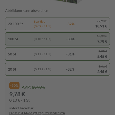
Abbildung kann abweichen
27,98 €
Spartipp
2X100 St
-32%
18,91 €
(0,09 € / 1 St)
13,99 €
100 St
-30%
(0,10 € / 1 St)
9,78 €
7,85 €
50 St
-31%
(0,11 € / 1 St)
5,45 €
3,61 €
20 St
-32%
(0,12 € / 1 St)
2,45 €
-30%
AVP:
13,99 €
9,78 €
0,10 € / 1 St
sofort lieferbar
Preise inkl. MwSt. ggf. zzgl. Versandkosten