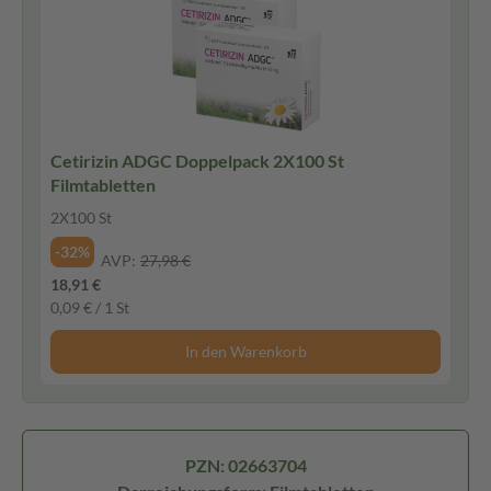
Cetirizin ADGC Doppelpack 2X100 St
Filmtabletten
2X100 St
-32%
AVP:
27,98 €
18,91 €
0,09 € / 1 St
In den Warenkorb
PZN: 02663704