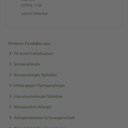
sof
0,09 € / 1 St
sofort lieferbar
Weitere Produkte aus:
Fit trotz Freiluftsaison
Sonnenallergie
Sonnenallergie Tabletten
Mittel gegen Tierhaarallergie
Hausstauballergie Tabletten
Wespenstich Allergie
Allergietabletten Schwangerschaft