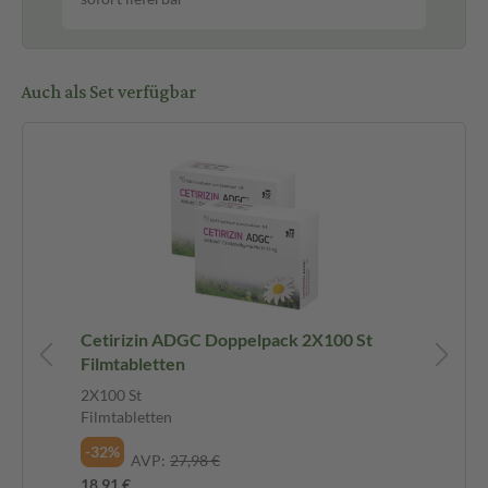
Auch als Set verfügbar
Cetirizin ADGC Doppelpack 2X100 St
Ce
Filmtabletten
Al
2X100 St
1 S
Filmtabletten
-3
-32%
AVP:
27,98 €
15,
18,91 €