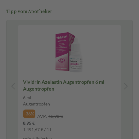
Tipp vom Apotheker
Vividrin Azelastin Augentropfen 6 ml
Fe
Augentropfen
Ei
6 ml
20
Augentropfen
Lö
-36%
-3
AVP:
13,98 €
8,95 €
4,9
1.491,67 € / 1 l
245
sofort lieferbar
sof