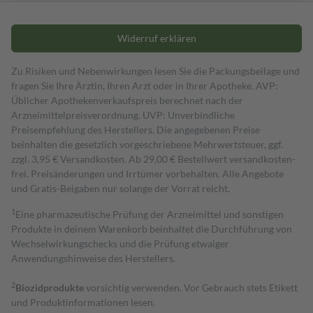
Widerruf erklären
Zu Risiken und Nebenwirkungen lesen Sie die Packungsbeilage und
fragen Sie Ihre Ärztin, Ihren Arzt oder in Ihrer Apotheke. AVP:
Üblicher Apothekenverkaufspreis berechnet nach der
Arzneimittelpreisverordnung. UVP: Unverbindliche
Preisempfehlung des Herstellers. Die angegebenen Preise
beinhalten die gesetzlich vorgeschriebene Mehrwertsteuer, ggf.
zzgl. 3,95 € Versandkosten. Ab 29,00 € Bestell­wert versand­kosten­
frei. Preisänderungen und Irrtümer vorbehalten. Alle Angebote
und Gratis-Beigaben nur solange der Vorrat reicht.
1
Eine pharmazeutische Prüfung der Arzneimittel und sonstigen
Produkte in deinem Warenkorb beinhaltet die Durchführung von
Wechselwirkungschecks und die Prüfung etwaiger
Anwendungshinweise des Herstellers.
2
Biozidprodukte
vorsichtig verwenden. Vor Gebrauch stets Etikett
und Produktinformationen lesen.