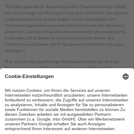
3
Die Übergabe deiner Bestellung an den Paketdienstleister erfolgt
bei uns werktags von Montag bis Freitag bis 18:00 Uhr. Der genaue
Lieferzeitpunkt kann je nach Region und in Abhängigkeit der
Produktverfügbarkeit sowie vom Zustellzeitpunkt des Spediteurs
abweichen. Darüber hinaus können notwendige pharmazeutische
Prüfungen, die zu deiner Arzneimittelsicherheit dienen, die
Lieferfrist um die Dauer der Prüfungen einschließlich Klärungen
verlängern.
4
Für verschreibungspflichtige Medikamente stellt der Arzt ein
Rezept aus und der Patient erhält sie in der Apotheke. Die
gesetzliche Krankenversicherung übernimmt in der Regel die
Kosten dafür, der Versicherte trägt einen Teil davon als Zuzahlung
mit.
Grundsätzlich leisten Mitglieder Zuzahlungen in Höhe von zehn
Prozent des Abgabepreises,
mindestens
jedoch
fünf Euro
und
höchstens zehn Euro.
Es sind jedoch nie mehr als die tatsächlichen
Kosten der Leistung zu entrichten.
Diese Regeln gelten grundsätzlich auch für Online-Apotheken.
Bei Heilmitteln und häuslicher Krankenpflege beträgt die
Zuzahlung zehn Prozent der Kosten sowie zehn Euro je