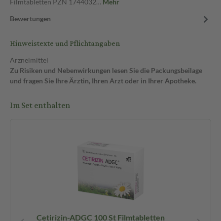
Filmtabletten PZN 1744032…
Mehr
Bewertungen
Hinweistexte und Pflichtangaben
Arzneimittel
Zu Risiken und Nebenwirkungen lesen Sie die Packungsbeilage
und fragen Sie Ihre Ärztin, Ihren Arzt oder in Ihrer Apotheke.
Im Set enthalten
Cetirizin-ADGC 100 St Filmtabletten
M