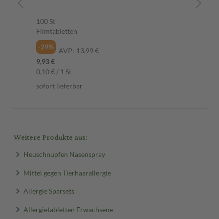
ay
Mi
100 St
18 
Filmtabletten
Na
-29%
-4
AVP:
13,99 €
9,93 €
5,4
0,10 € / 1 St
302
sofort lieferbar
sof
Weitere Produkte aus:
Heuschnupfen Nasenspray
Mittel gegen Tierhaarallergie
Allergie Sparsets
Allergietabletten Erwachsene