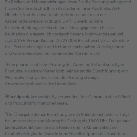
Zu Risiken und Nebenwirkungen lesen Sie die Packungsbeilage und
fragen Sie Ihre Ärztin, Ihren Arzt oder in Ihrer Apotheke. AVP:
Üblicher Apothekenverkaufspreis berechnet nach der
Arzneimittelpreisverordnung. UVP: Unverbindliche
Preisempfehlung des Herstellers. Die angegebenen Preise
beinhalten die gesetzlich vorgeschriebene Mehrwertsteuer, ggf.
zzgl. 3,95 € Versandkosten. Ab 29,00 € Bestell­wert versand­kosten­
frei. Preisänderungen und Irrtümer vorbehalten. Alle Angebote
und Gratis-Beigaben nur solange der Vorrat reicht.
1
Eine pharmazeutische Prüfung der Arzneimittel und sonstigen
Produkte in deinem Warenkorb beinhaltet die Durchführung von
Wechselwirkungschecks und die Prüfung etwaiger
Anwendungshinweise des Herstellers.
2
Biozidprodukte
vorsichtig verwenden. Vor Gebrauch stets Etikett
und Produktinformationen lesen.
3
Die Übergabe deiner Bestellung an den Paketdienstleister erfolgt
bei uns werktags von Montag bis Freitag bis 18:00 Uhr. Der genaue
Lieferzeitpunkt kann je nach Region und in Abhängigkeit der
Produktverfügbarkeit sowie vom Zustellzeitpunkt des Spediteurs