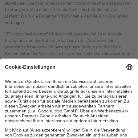
abweichen. Darüber hinaus können notwendige pharmazeutische
Prüfungen, die zu deiner Arzneimittelsicherheit dienen, die
Lieferfrist um die Dauer der Prüfungen einschließlich Klärungen
verlängern.
4
Für verschreibungspflichtige Medikamente stellt der Arzt ein
Rezept aus und der Patient erhält sie in der Apotheke. Die
gesetzliche Krankenversicherung übernimmt in der Regel die
Kosten dafür, der Versicherte trägt einen Teil davon als Zuzahlung
mit.
Grundsätzlich leisten Mitglieder Zuzahlungen in Höhe von zehn
Prozent des Abgabepreises,
mindestens
jedoch
fünf Euro
und
höchstens zehn Euro.
Es sind jedoch nie mehr als die tatsächlichen
Kosten der Leistung zu entrichten.
Diese Regeln gelten grundsätzlich auch für Online-Apotheken.
Bei Heilmitteln und häuslicher Krankenpflege beträgt die
Zuzahlung zehn Prozent der Kosten sowie zehn Euro je
Verordnung.
Um das Engagement der Versicherten für ihre eigene Gesundheit zu
stärken und die besondere Stellung der Familie zu unterstützen,
fallen
keine Zuzahlungen
an bei:
• Kindern und Jugendlichen bis zum vollendeten 18. Lebensjahr