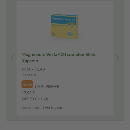
Pf
g
Magnesium Verla 400 complex 60 St
H&
Kapseln
Fi
60 St = 72,4 g
20
Kapseln
Fil
-23%
-2
UVP:
23,20 €
17,95 €
3,7
247,93 € / 1 kg
187
derzeit nicht verfügbar
der