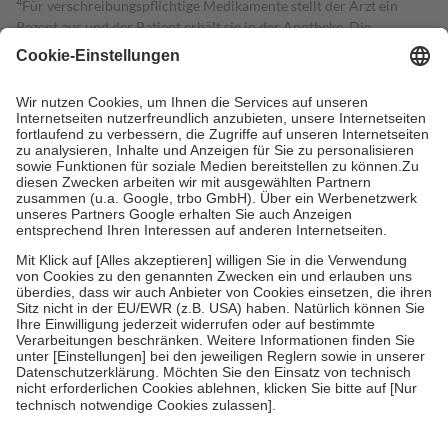
4
Für verschreibungspflichtige Medikamente stellt der Arzt ein
Rezept aus und der Patient erhält sie in der Apotheke. Die
gesetzliche Krankenversicherung übernimmt in der Regel die
Kosten dafür, der Versicherte trägt einen Teil davon als Zuzahlung
mit.
Grundsätzlich leisten Mitglieder Zuzahlungen in Höhe von zehn
Prozent des Abgabepreises,
mindestens
jedoch
fünf Euro
und
höchstens zehn Euro.
Es sind jedoch nie mehr als die tatsächlichen
Kosten der Leistung zu entrichten.
Diese Regeln gelten grundsätzlich auch für Online-Apotheken.
Bei Heilmitteln und häuslicher Krankenpflege beträgt die
Zuzahlung zehn Prozent der Kosten sowie zehn Euro je
Verordnung.
Um das Engagement der Versicherten für ihre eigene Gesundheit zu
stärken und die besondere Stellung der Familie zu unterstützen,
fallen
keine Zuzahlungen
an bei:
• Kindern und Jugendlichen bis zum vollendeten 18. Lebensjahr
mit Ausnahme der Fahrkosten
• Untersuchungen zur Vorsorge und Früherkennung, die von der
GKV getragen werden
• empfohlenen Schutzimpfungen
• Harn- und Blutteststreifen