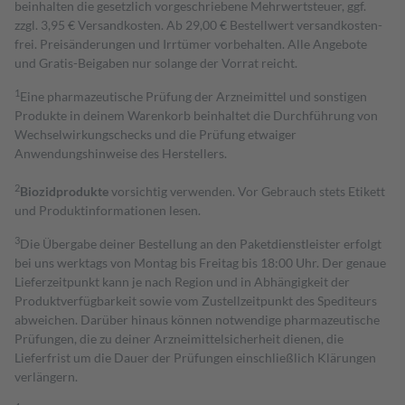
beinhalten die gesetzlich vorgeschriebene Mehrwertsteuer, ggf.
zzgl. 3,95 € Versandkosten. Ab 29,00 € Bestell­wert versand­kosten­
frei. Preisänderungen und Irrtümer vorbehalten. Alle Angebote
und Gratis-Beigaben nur solange der Vorrat reicht.
1
Eine pharmazeutische Prüfung der Arzneimittel und sonstigen
Produkte in deinem Warenkorb beinhaltet die Durchführung von
Wechselwirkungschecks und die Prüfung etwaiger
Anwendungshinweise des Herstellers.
2
Biozidprodukte
vorsichtig verwenden. Vor Gebrauch stets Etikett
und Produktinformationen lesen.
3
Die Übergabe deiner Bestellung an den Paketdienstleister erfolgt
bei uns werktags von Montag bis Freitag bis 18:00 Uhr. Der genaue
Lieferzeitpunkt kann je nach Region und in Abhängigkeit der
Produktverfügbarkeit sowie vom Zustellzeitpunkt des Spediteurs
abweichen. Darüber hinaus können notwendige pharmazeutische
Prüfungen, die zu deiner Arzneimittelsicherheit dienen, die
Lieferfrist um die Dauer der Prüfungen einschließlich Klärungen
verlängern.