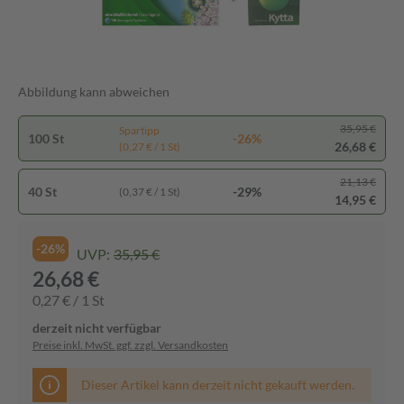
Abbildung kann abweichen
35,95 €
Spartipp
100 St
-26%
26,68 €
(0,27 € / 1 St)
21,13 €
40 St
-29%
(0,37 € / 1 St)
14,95 €
-26%
UVP:
35,95 €
26,68 €
0,27 € / 1 St
derzeit nicht verfügbar
Preise inkl. MwSt. ggf. zzgl. Versandkosten
Dieser Artikel kann derzeit nicht gekauft werden.