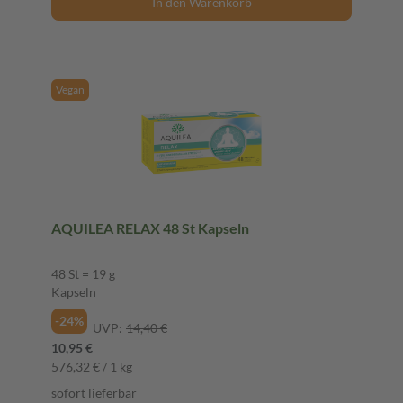
In den Warenkorb
Vegan
AQUILEA RELAX 48 St Kapseln
48 St = 19 g
Kapseln
-24%
UVP:
14,40 €
10,95 €
576,32 € / 1 kg
sofort lieferbar