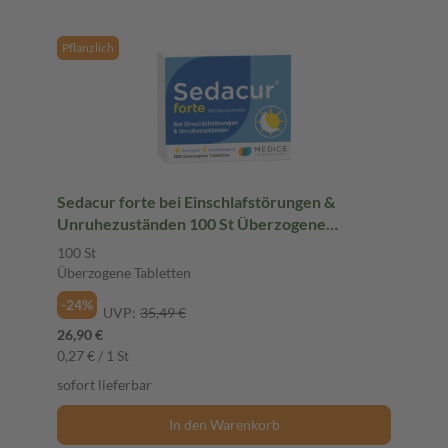
Pflanzlich
Sedacur forte bei Einschlafstörungen &
Unruhezuständen 100 St Überzogene
Tabletten
100 St
Überzogene Tabletten
-24%
UVP:
35,49 €
26,90 €
0,27 € / 1 St
sofort lieferbar
In den Warenkorb