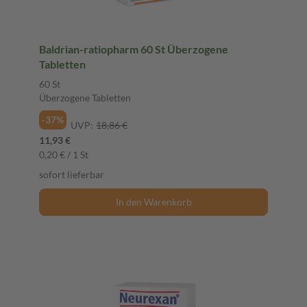
Baldrian-ratiopharm 60 St Überzogene
Tabletten
60 St
Überzogene Tabletten
-37%
UVP:
18,86 €
11,93 €
0,20 € / 1 St
sofort lieferbar
In den Warenkorb