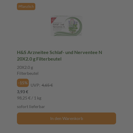
Pflanzlich
H&S Arzneitee Schlaf- und Nerventee N
20X2.0 g Filterbeutel
20X2.0 g
Filterbeutel
-15%
UVP:
4,65 €
3,93 €
98,25 € / 1 kg
sofort lieferbar
In den Warenkorb