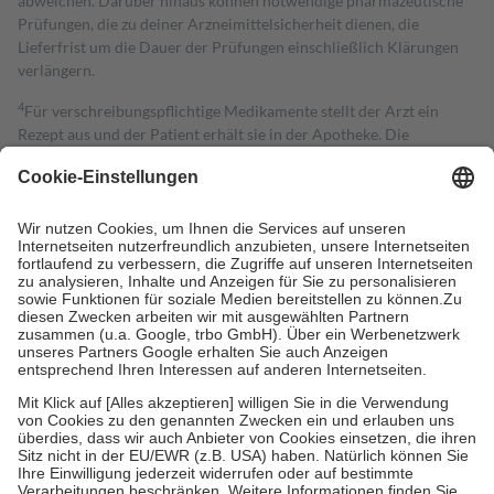
abweichen. Darüber hinaus können notwendige pharmazeutische
Prüfungen, die zu deiner Arzneimittelsicherheit dienen, die
Lieferfrist um die Dauer der Prüfungen einschließlich Klärungen
verlängern.
4
Für verschreibungspflichtige Medikamente stellt der Arzt ein
Rezept aus und der Patient erhält sie in der Apotheke. Die
gesetzliche Krankenversicherung übernimmt in der Regel die
Kosten dafür, der Versicherte trägt einen Teil davon als Zuzahlung
mit.
Grundsätzlich leisten Mitglieder Zuzahlungen in Höhe von zehn
Prozent des Abgabepreises,
mindestens
jedoch
fünf Euro
und
höchstens zehn Euro.
Es sind jedoch nie mehr als die tatsächlichen
Kosten der Leistung zu entrichten.
Diese Regeln gelten grundsätzlich auch für Online-Apotheken.
Bei Heilmitteln und häuslicher Krankenpflege beträgt die
Zuzahlung zehn Prozent der Kosten sowie zehn Euro je
Verordnung.
Um das Engagement der Versicherten für ihre eigene Gesundheit zu
stärken und die besondere Stellung der Familie zu unterstützen,
fallen
keine Zuzahlungen
an bei:
• Kindern und Jugendlichen bis zum vollendeten 18. Lebensjahr