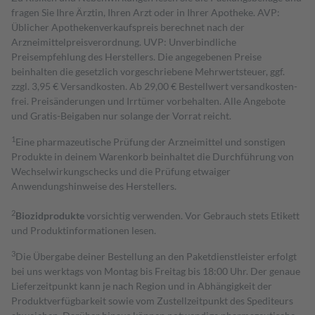
fragen Sie Ihre Ärztin, Ihren Arzt oder in Ihrer Apotheke. AVP:
Üblicher Apothekenverkaufspreis berechnet nach der
Arzneimittelpreisverordnung. UVP: Unverbindliche
Preisempfehlung des Herstellers. Die angegebenen Preise
beinhalten die gesetzlich vorgeschriebene Mehrwertsteuer, ggf.
zzgl. 3,95 € Versandkosten. Ab 29,00 € Bestell­wert versand­kosten­
frei. Preisänderungen und Irrtümer vorbehalten. Alle Angebote
und Gratis-Beigaben nur solange der Vorrat reicht.
1
Eine pharmazeutische Prüfung der Arzneimittel und sonstigen
Produkte in deinem Warenkorb beinhaltet die Durchführung von
Wechselwirkungschecks und die Prüfung etwaiger
Anwendungshinweise des Herstellers.
2
Biozidprodukte
vorsichtig verwenden. Vor Gebrauch stets Etikett
und Produktinformationen lesen.
3
Die Übergabe deiner Bestellung an den Paketdienstleister erfolgt
bei uns werktags von Montag bis Freitag bis 18:00 Uhr. Der genaue
Lieferzeitpunkt kann je nach Region und in Abhängigkeit der
Produktverfügbarkeit sowie vom Zustellzeitpunkt des Spediteurs