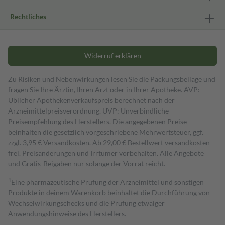
Rechtliches
Widerruf erklären
Zu Risiken und Nebenwirkungen lesen Sie die Packungsbeilage und
fragen Sie Ihre Ärztin, Ihren Arzt oder in Ihrer Apotheke. AVP:
Üblicher Apothekenverkaufspreis berechnet nach der
Arzneimittelpreisverordnung. UVP: Unverbindliche
Preisempfehlung des Herstellers. Die angegebenen Preise
beinhalten die gesetzlich vorgeschriebene Mehrwertsteuer, ggf.
zzgl. 3,95 € Versandkosten. Ab 29,00 € Bestell­wert versand­kosten­
frei. Preisänderungen und Irrtümer vorbehalten. Alle Angebote
und Gratis-Beigaben nur solange der Vorrat reicht.
1
Eine pharmazeutische Prüfung der Arzneimittel und sonstigen
Produkte in deinem Warenkorb beinhaltet die Durchführung von
Wechselwirkungschecks und die Prüfung etwaiger
Anwendungshinweise des Herstellers.