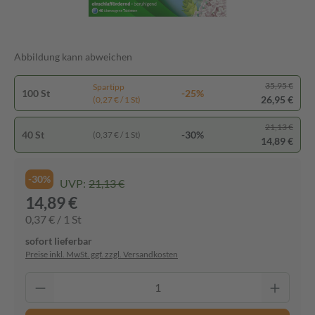
Abbildung kann abweichen
35,95 €
Spartipp
100 St
-25%
26,95 €
(0,27 € / 1 St)
21,13 €
40 St
-30%
(0,37 € / 1 St)
14,89 €
-30%
UVP:
21,13 €
14,89 €
0,37 € / 1 St
sofort lieferbar
Preise inkl. MwSt. ggf. zzgl. Versandkosten