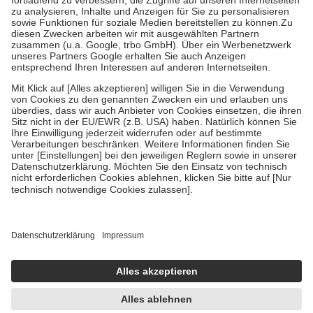
Diese Regeln gelten grundsätzlich auch für Online-Apotheken.
Bei Heilmitteln und häuslicher Krankenpflege beträgt die
Zuzahlung zehn Prozent der Kosten sowie zehn Euro je
Verordnung.
Um das Engagement der Versicherten für ihre eigene Gesundheit zu
stärken und die besondere Stellung der Familie zu unterstützen,
fallen
keine Zuzahlungen
an bei:
• Kindern und Jugendlichen bis zum vollendeten 18. Lebensjahr
mit Ausnahme der Fahrkosten
• Untersuchungen zur Vorsorge und Früherkennung, die von der
GKV getragen werden
• empfohlenen Schutzimpfungen
• Harn- und Blutteststreifen
Wir nutzen Trusted Shops als unabhängigen Dienstleister für die
Einholung von Bewertungen. Trusted Shops hat Maßnahmen
getroffen, um sicherzustellen, dass es sich um echte Bewertungen
handelt. Mehr Informationen findest du hier:
https://help.etrusted.com/hc/de/articles/4419944605341
Einige Bilder und Inhalte wurden unter Zuhilfenahme künstlicher
Intelligenz erstellt.