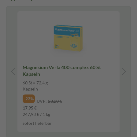
Pf
g
Magnesium Verla 400 complex 60 St
H&
Kapseln
Fi
60 St = 72,4 g
20
Kapseln
Fil
-23%
-2
UVP:
23,20 €
17,95 €
3,7
247,93 € / 1 kg
187
sofort lieferbar
sof