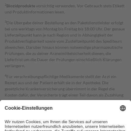
2
Biozidprodukte
vorsichtig verwenden. Vor Gebrauch stets Etikett
und Produktinformationen lesen.
3
Die Übergabe deiner Bestellung an den Paketdienstleister erfolgt
bei uns werktags von Montag bis Freitag bis 18:00 Uhr. Der genaue
Lieferzeitpunkt kann je nach Region und in Abhängigkeit der
Produktverfügbarkeit sowie vom Zustellzeitpunkt des Spediteurs
abweichen. Darüber hinaus können notwendige pharmazeutische
Prüfungen, die zu deiner Arzneimittelsicherheit dienen, die
Lieferfrist um die Dauer der Prüfungen einschließlich Klärungen
verlängern.
4
Für verschreibungspflichtige Medikamente stellt der Arzt ein
Rezept aus und der Patient erhält sie in der Apotheke. Die
gesetzliche Krankenversicherung übernimmt in der Regel die
Kosten dafür, der Versicherte trägt einen Teil davon als Zuzahlung
mit.
Grundsätzlich leisten Mitglieder Zuzahlungen in Höhe von zehn
Prozent des Abgabepreises,
mindestens
jedoch
fünf Euro
und
höchstens zehn Euro.
Es sind jedoch nie mehr als die tatsächlichen
Kosten der Leistung zu entrichten.