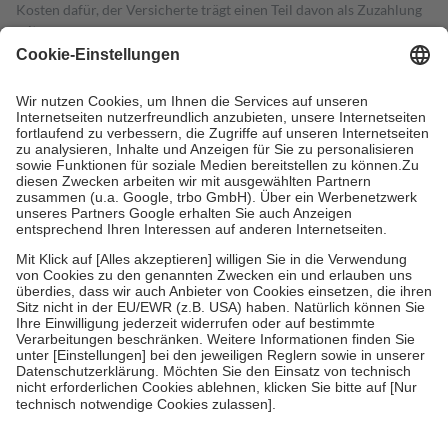
Kosten dafür, der Versicherte trägt einen Teil davon als Zuzahlung
mit.
Grundsätzlich leisten Mitglieder Zuzahlungen in Höhe von zehn
Prozent des Abgabepreises,
mindestens
jedoch
fünf Euro
und
höchstens zehn Euro.
Es sind jedoch nie mehr als die tatsächlichen
Kosten der Leistung zu entrichten.
Diese Regeln gelten grundsätzlich auch für Online-Apotheken.
Bei Heilmitteln und häuslicher Krankenpflege beträgt die
Zuzahlung zehn Prozent der Kosten sowie zehn Euro je
Verordnung.
Um das Engagement der Versicherten für ihre eigene Gesundheit zu
stärken und die besondere Stellung der Familie zu unterstützen,
fallen
keine Zuzahlungen
an bei:
• Kindern und Jugendlichen bis zum vollendeten 18. Lebensjahr
mit Ausnahme der Fahrkosten
• Untersuchungen zur Vorsorge und Früherkennung, die von der
GKV getragen werden
• empfohlenen Schutzimpfungen
• Harn- und Blutteststreifen
Wir nutzen Trusted Shops als unabhängigen Dienstleister für die
Einholung von Bewertungen. Trusted Shops hat Maßnahmen