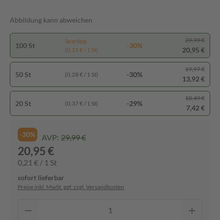
Abbildung kann abweichen
29,99 €
Spartipp
100 St
-30%
20,95 €
(0,21 € / 1 St)
19,97 €
50 St
-30%
(0,28 € / 1 St)
13,92 €
10,49 €
20 St
-29%
(0,37 € / 1 St)
7,42 €
-30%
AVP:
29,99 €
20,95 €
0,21 € / 1 St
sofort lieferbar
Preise inkl. MwSt. ggf. zzgl. Versandkosten