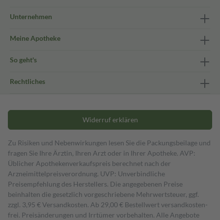
Unternehmen
Meine Apotheke
So geht's
Rechtliches
Widerruf erklären
Zu Risiken und Nebenwirkungen lesen Sie die Packungsbeilage und
fragen Sie Ihre Ärztin, Ihren Arzt oder in Ihrer Apotheke. AVP:
Üblicher Apothekenverkaufspreis berechnet nach der
Arzneimittelpreisverordnung. UVP: Unverbindliche
Preisempfehlung des Herstellers. Die angegebenen Preise
beinhalten die gesetzlich vorgeschriebene Mehrwertsteuer, ggf.
zzgl. 3,95 € Versandkosten. Ab 29,00 € Bestell­wert versand­kosten­
frei. Preisänderungen und Irrtümer vorbehalten. Alle Angebote