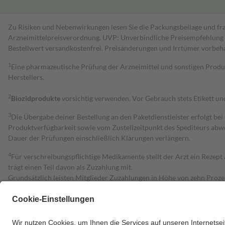
Zu Risiken und Nebenwirkungen lesen Sie die Packungsbeilage und fra
Arzneimittelpreisverordnung. UVP: Unverbindliche Preisempfehlung de
Bestell­wert versand­kosten­frei. Preisänderungen und Irrtümer vorbeh
1
Eine pharmazeutische Prüfung der Arzneimittel und sonstigen Pro
Herstellers.
2
Biozidprodukte
vorsichtig verwenden. Vor Gebrauch stets Etikett u
3
Die Übergabe deiner Bestellung an den Paketdienstleister erfolgt bei
Produktverfügbarkeit sowie vom Zustellzeitpunkt des Spediteurs abwe
Dauer der Prüfungen einschließlich Klärungen verlängern.
4
Für verschreibungspflichtige Medikamente stellt der Arzt ein Rezept 
trägt einen Teil davon als Zuzahlung mit.
Grundsätzlich leisten Mitglieder Zuzahlungen in Höhe von zehn Proz
zu entrichten.
Diese Regeln gelten grundsätzlich auch für Online-Apotheken.
Bei Heilmitteln und häuslicher Krankenpflege beträgt die Zuzahlung 
Um das Engagement der Versicherten für ihre eigene Gesundheit zu stä