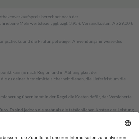
pothekenverkaufspreis berechnet nach der
hriebene Mehrwertsteuer, ggf. zzgl. 3,95 € Versandkosten. Ab 29,00 €
kungschecks und die Prüfung etwaiger Anwendungshinweise des
itpunkt kann je nach Region und in Abhängigkeit der
 zu deiner Arzneimittelsicherheit dienen, die Lieferfrist um die
ersicherung übernimmt in der Regel die Kosten dafür, der Versicherte
Euro.
Es sind jedoch nie mehr als die tatsächlichen Kosten der Leistung
e Zuzahlungen
an bei: