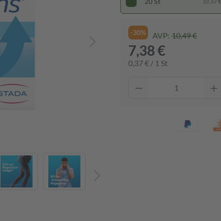
20 St
(0,37 € 
-30%
AVP:
10,49 €
7,38 €
0,37 € / 1 St