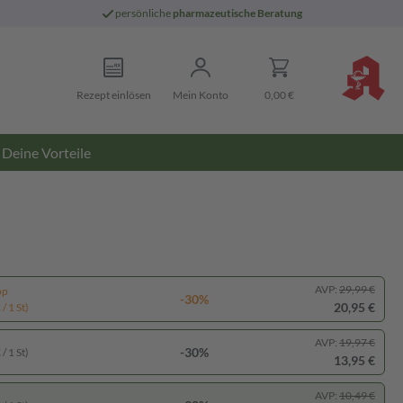
persönliche
pharmazeutische Beratung
Rezept einlösen
Mein Konto
0,00 €
Deine Vorteile
AVP:
29,99 €
pp
-30%
20,95 €
/ 1 St)
AVP:
19,97 €
-30%
/ 1 St)
13,95 €
AVP:
10,49 €