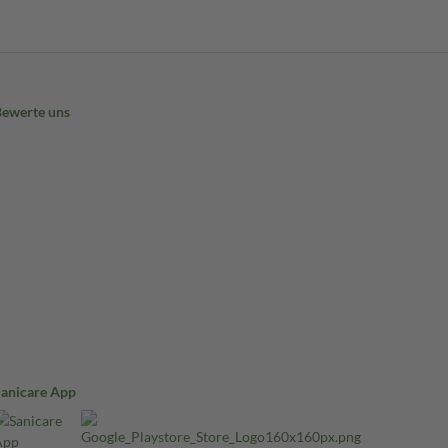
Bewerte uns
Sanicare App