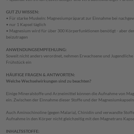
GUT ZU WISSEN:
• Für starke Muskeln: Magnesiumpräparat zur Einnahme bei nachgew
• nur 1 Kapsel täglich
• Magnesium wird für über 300 Körperfunktionen benötigt - aber de
beizutragen
ANWENDUNGSEMPFEHLUNG:
Soweit nicht anders verordnet, nehmen Erwachsene und Jugendliche ü
Frühstück ein
HÄUFIGE FRAGEN & ANTWORTEN:
Welche Wechselwirkungen sind zu beachten?
Einige Mineralstoffe und Arzneimittel können die Aufnahme von Magn
ein. Zwischen der Einnahme dieser Stoffe und der Magnesiumkapseln s
Auch Aminochinoline (gegen Malaria), Chinidin und verwandte Stoffe
Aufnahme in den Körper nicht gleichzeitig mit den Magnetrans Kap
INHALTSSTOFFE: