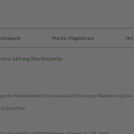
rtkapseln
Marke: Magnetrans
Her
extra 243 mg Hartkapseln
n der Muskeltätigkeit (neuromuskuläre Störungen, Wadenkrämpfe) ist.
18 Bad Vilbel
 für Gesundheit und Wohlbefinden seit mehr als 125 Jahren