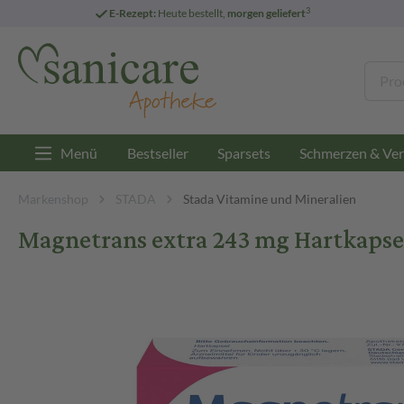
3
E-Rezept:
Heute bestellt,
morgen geliefert
Menü
Bestseller
Sparsets
Schmerzen & Ver
Markenshop
STADA
Stada Vitamine und Mineralien
Magnetrans extra 243 mg Hartkapsel