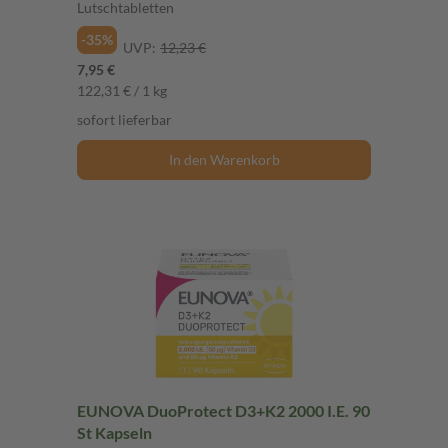
Lutschtabletten
-35%
UVP:
12,23 €
7,95 €
122,31 € / 1 kg
sofort lieferbar
In den Warenkorb
EUNOVA DuoProtect D3+K2 2000 I.E. 90
St Kapseln