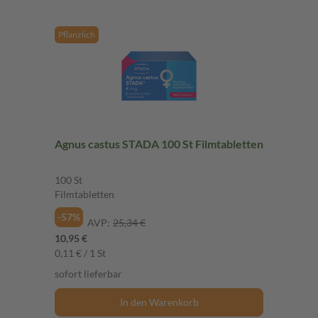
Pflanzlich
Agnus castus STADA 100 St Filmtabletten
100 St
Filmtabletten
-57%
AVP:
25,34 €
10,95 €
0,11 € / 1 St
sofort lieferbar
In den Warenkorb