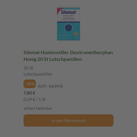
Silomat Hustenstiller Dextromethorphan
Honig 20 St Lutschpastillen
20 St
Lutschpastillen
-35%
AVP:
11,97 €
7,80 €
0,39 € / 1 St
sofort lieferbar
In den Warenkorb