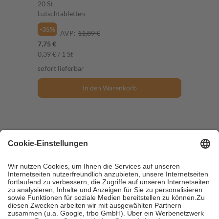
20 St
Lutschtabletten
-35%
AVP:
11,89 €
7,75 €
0,39 € / 1 St
sofort lieferbar
In den Warenkorb
Paracetamol STADA 1000 mg 10 St