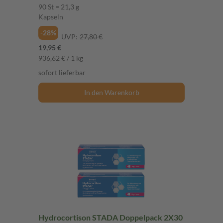
90 St = 21,3 g
Kapseln
-28%
UVP:
27,80 €
19,95 €
936,62 € / 1 kg
sofort lieferbar
In den Warenkorb
Hydrocortison STADA Doppelpack 2X30