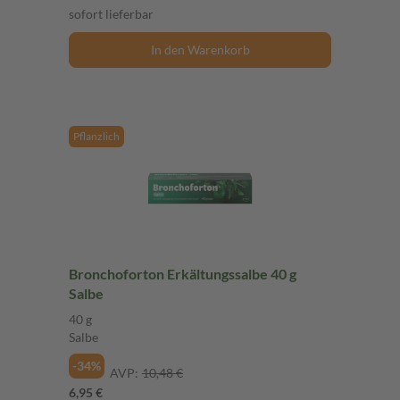
sofort lieferbar
In den Warenkorb
Pflanzlich
Bronchoforton Erkältungssalbe 40 g
Salbe
40 g
Salbe
-34%
AVP:
10,48 €
6,95 €