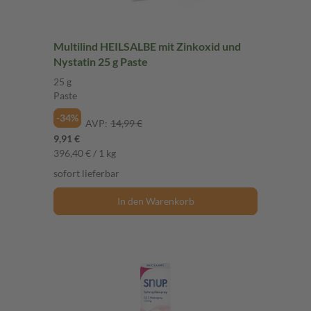
Multilind HEILSALBE mit Zinkoxid und
Nystatin 25 g Paste
25 g
Paste
-34%
AVP:
14,99 €
9,91 €
396,40 € / 1 kg
sofort lieferbar
In den Warenkorb