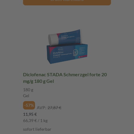
Diclofenac STADA Schmerzgel forte 20
mg/g 180 g Gel
180 g
Gel
-57%
AVP:
27,87 €
11,95 €
66,39 € / 1 kg
sofort lieferbar