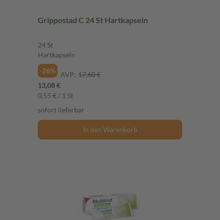
Grippostad C 24 St Hartkapseln
24 St
Hartkapseln
-26%
AVP:
17,60 €
13,08 €
0,55 € / 1 St
sofort lieferbar
In den Warenkorb