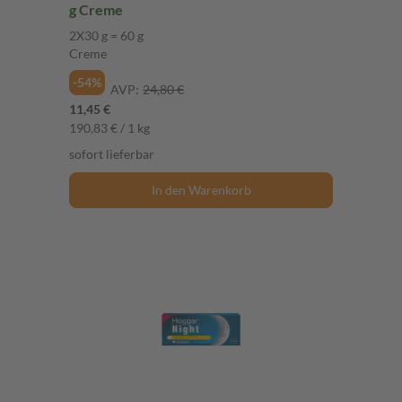
g Creme
2X30 g = 60 g
Creme
-54%
AVP:
24,80 €
11,45 €
190,83 € / 1 kg
sofort lieferbar
In den Warenkorb