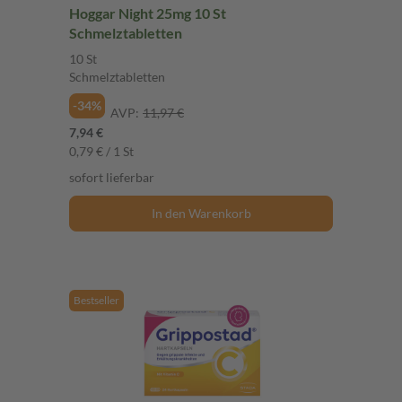
Hoggar Night 25mg 10 St
Schmelztabletten
10 St
Schmelztabletten
-34%
AVP:
11,97 €
7,94 €
0,79 € / 1 St
sofort lieferbar
In den Warenkorb
Bestseller