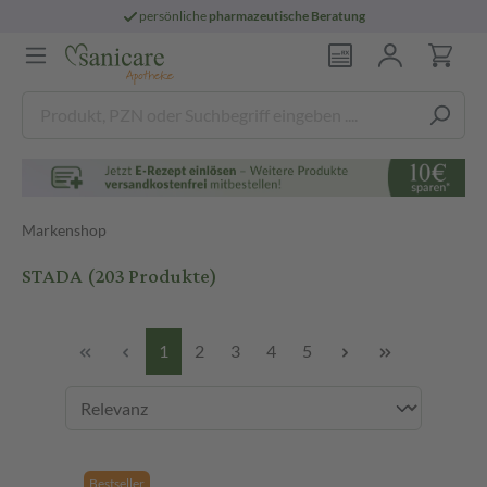
persönliche
pharmazeutische Beratung
Markenshop
STADA
(203 Produkte)
1
2
3
4
5
Bestseller