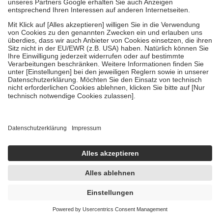
Suppositorien
10 St
Suppositorien
Hinweis: Aufgrund der hohen Temperaturen kann dieser Artikel derzeit nicht an Packstationen versendet werden.
-51%
AVP:
5,59 €
2,74 €
0,27 € / 1 St
sofort lieferbar
In den Warenkorb