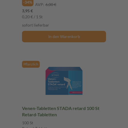
-34%
AVP:
6,00 €
3,95 €
0,20 € / 1 St
sofort lieferbar
In den Warenkorb
Pflanzlich
Venen-Tabletten STADA retard 100 St
Retard-Tabletten
100 St