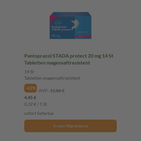
Pantoprazol STADA protect 20 mg 14 St
Tabletten magensaftresistent
14 St
Tabletten magensaftresistent
-62%
AVP:
11,86 €
4,45 €
0,32 € / 1 St
sofort lieferbar
In den Warenkorb