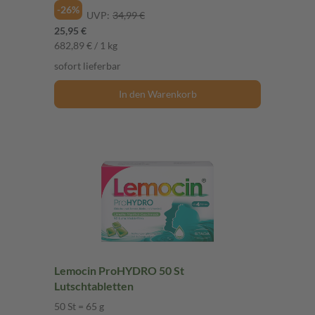
-26%
UVP:
34,99 €
25,95 €
682,89 € / 1 kg
sofort lieferbar
In den Warenkorb
Lemocin ProHYDRO 50 St
Lutschtabletten
50 St = 65 g