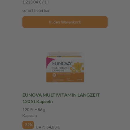
1.213,04 € / 1 l
sofort lieferbar
In den Warenkorb
EUNOVA MULTIVITAMIN LANGZEIT
120 St Kapseln
120 St = 86 g
Kapseln
-22%
UVP:
54,03 €