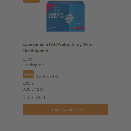
Loperamid STADA akut 2 mg 10 St
Hartkapseln
10 St
Hartkapseln
-64%
AVP:
5,41 €
1,95 €
0,20 € / 1 St
sofort lieferbar
In den Warenkorb