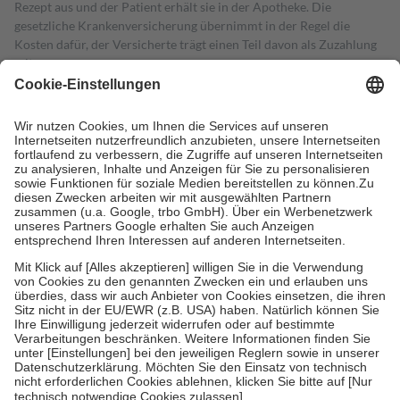
Rezept aus und der Patient erhält sie in der Apotheke. Die
gesetzliche Krankenversicherung übernimmt in der Regel die
Kosten dafür, der Versicherte trägt einen Teil davon als Zuzahlung
mit.
Grundsätzlich leisten Mitglieder Zuzahlungen in Höhe von zehn
Prozent des Abgabepreises,
mindestens
jedoch
fünf Euro
und
höchstens zehn Euro.
Es sind jedoch nie mehr als die tatsächlichen
Kosten der Leistung zu entrichten.
Diese Regeln gelten grundsätzlich auch für Online-Apotheken.
Bei Heilmitteln und häuslicher Krankenpflege beträgt die
Zuzahlung zehn Prozent der Kosten sowie zehn Euro je
Verordnung.
Um das Engagement der Versicherten für ihre eigene Gesundheit zu
stärken und die besondere Stellung der Familie zu unterstützen,
fallen
keine Zuzahlungen
an bei:
• Kindern und Jugendlichen bis zum vollendeten 18. Lebensjahr
mit Ausnahme der Fahrkosten
• Untersuchungen zur Vorsorge und Früherkennung, die von der
GKV getragen werden
• empfohlenen Schutzimpfungen
• Harn- und Blutteststreifen