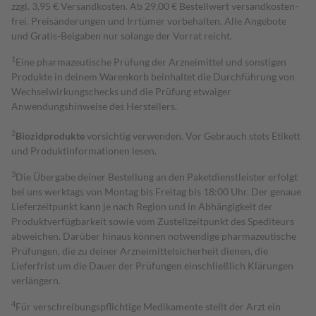
zzgl. 3,95 € Versandkosten. Ab 29,00 € Bestell­wert versand­kosten­
frei. Preisänderungen und Irrtümer vorbehalten. Alle Angebote
und Gratis-Beigaben nur solange der Vorrat reicht.
1
Eine pharmazeutische Prüfung der Arzneimittel und sonstigen
Produkte in deinem Warenkorb beinhaltet die Durchführung von
Wechselwirkungschecks und die Prüfung etwaiger
Anwendungshinweise des Herstellers.
2
Biozidprodukte
vorsichtig verwenden. Vor Gebrauch stets Etikett
und Produktinformationen lesen.
3
Die Übergabe deiner Bestellung an den Paketdienstleister erfolgt
bei uns werktags von Montag bis Freitag bis 18:00 Uhr. Der genaue
Lieferzeitpunkt kann je nach Region und in Abhängigkeit der
Produktverfügbarkeit sowie vom Zustellzeitpunkt des Spediteurs
abweichen. Darüber hinaus können notwendige pharmazeutische
Prüfungen, die zu deiner Arzneimittelsicherheit dienen, die
Lieferfrist um die Dauer der Prüfungen einschließlich Klärungen
verlängern.
4
Für verschreibungspflichtige Medikamente stellt der Arzt ein