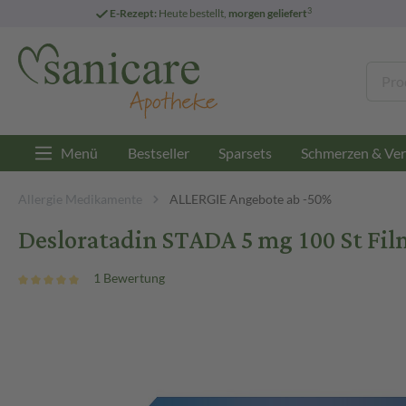
3
E-Rezept:
Heute bestellt,
morgen geliefert
Menü
Bestseller
Sparsets
Schmerzen & Ver
Allergie Medikamente
ALLERGIE Angebote ab -50%
Desloratadin STADA 5 mg 100 St Fil
1 Bewertung