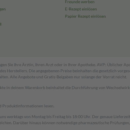
Freunde werben
els Ihren Arzt oder Apotheker um
gen
E-Rezept einlösen
Papier Rezept einlösen
d Stillzeit nicht empfohlen.
g
egen nicht vor.
gen Sie Ihre Ärztin, Ihren Arzt oder in Ihrer Apotheke. AVP: Üblicher A
s Herstellers. Die angegebenen Preise beinhalten die gesetzlich vorgesc
alten. Alle Angebote und Gratis-Beigaben nur solange der Vorrat reicht.
dukte in deinem Warenkorb beinhaltet die Durchführung von Wechselwir
nd Produktinformationen lesen.
 uns werktags von Montag bis Freitag bis 18:00 Uhr. Der genaue Lieferze
ichen. Darüber hinaus können notwendige pharmazeutische Prüfungen, die