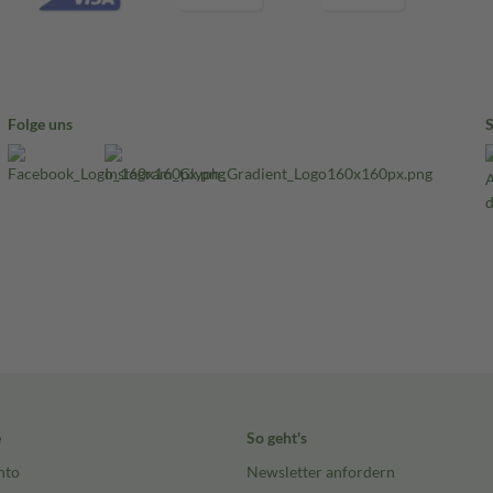
, Magnesiumstearat (Ph. Eur.)
in, Aluminiumsalz.
Folge uns
bletten.
bletten erhältlich.
n die Verkehrstüchtigkeit und
dass dieses Arzneimittel Ihre
nträchtigt.
ird empfohlen, von Aktivitäten
on Fahrzeugen oder das Bedienen
tel eingestellt hat.
e
So geht's
Filmtabletten einnehmen?
nto
Newsletter anfordern
ger zu sein oder beabsichtigen,