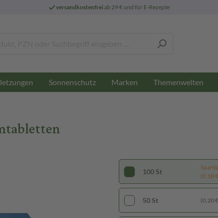
versandkostenfrei
ab 29 € und für E-Rezepte
letzungen
Sonnenschutz
Marken
Themenwelten
mtabletten
Sparti
100 St
(0,18 € 
50 St
(0,20 € 