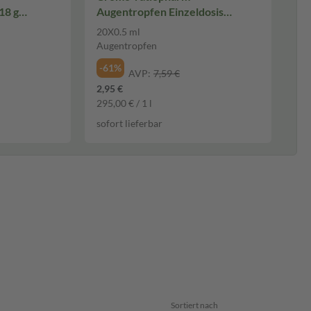
18 g
Augentropfen Einzeldosis
20X0.5 ml Augentropfen
20X0.5 ml
Augentropfen
-61%
AVP:
7,59 €
2,95 €
295,00 € / 1 l
sofort lieferbar
Sortiert nach