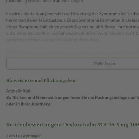
juckende, gerötete oder tränende Augen.
Es wird ebenfalls angewendet zur Besserung der Symptome bei Urtikar
hervorgerufener Hautzustand). Diese Symptome beinhalten Juckreiz
dieser Symptome hält einen ganzen Tag an und hilft Ihnen, Ihre norma
aufzunehmen und Ihren Schlaf wiederzufinden. Wenn Sie sich nach 10
schlechter fühlen, wenden Sie sich an Ihren Arzt.
STADA Consumer Health Deutschland GmbH, Stadastraße 2–18, 611
Mehr lesen
1. Antihistaminikum der dritten Generation
2. Lindert die Symptome bei allergischer Rhinitis
3. Hilft schnell und langhaltend (über 24 Std.)
Hinweistexte und Pflichtangaben
4. Macht nicht schläfrig
Arzneimittel
Zu Risiken und Nebenwirkungen lesen Sie die Packungsbeilage und fra
HILFE BEI ALLERGISCHEN ERKRANKUNGEN
oder in Ihrer Apotheke.
Ob Heuschnupfen, Tierhaar oder Hausstaub: Antihistaminika haben s
Allergiesymptomen, wie einer verstopften Nase oder juckenden Aug
ist ein Antihistaminikum der dritten Generation und kann sich durch e
Kundenbewertungen: Desloratadin STADA 5 mg 100 
lang anhaltende Wirkung und gute Verträglichkeit auszeichnen – und 
1 von 1 Bewertungen
Bei allergischen Reaktionen wird der körpereigene Botenstoff Histam