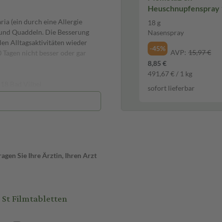
Heuschnupfenspray 
Nasenspray
ia (ein durch eine Allergie
18 g
 und Quaddeln. Die Besserung
Nasenspray
len Alltagsaktivitäten wieder
-45%
AVP:
15,97 €
 Tagen nicht besser oder gar
8,85 €
491,67 € / 1 kg
18 Bad Vilbel
sofort lieferbar
gen Sie Ihre Ärztin, Ihren Arzt
ich in der Behandlung von
en, bewährt. Desloratadin STADA
inen schnellen Wirkeintritt, eine
St Filmtabletten
das, ohne schläfrig zu machen.
in vermehrt ausgeschüttet. Er