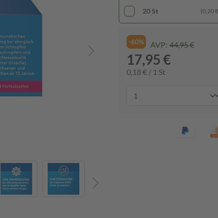
20 St
(0,20 € 
-60%
AVP:
44,95 €
17,95 €
0,18 € / 1 St