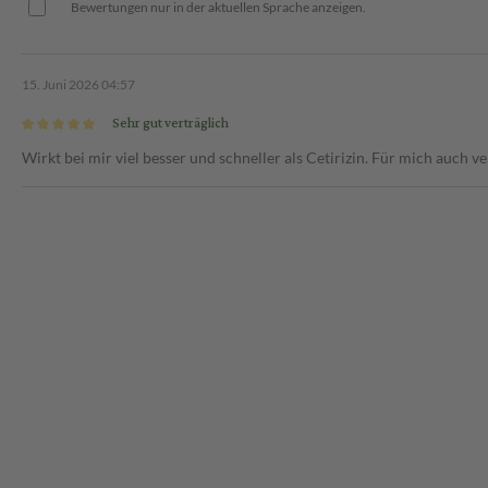
Bewertungen nur in der aktuellen Sprache anzeigen.
Augenjucken und -tränen,
loratadin die
n. Die Allergiesymptome werden
15. Juni 2026 04:57
Sehr gut verträglich
beilage beschrieben bzw. genau
Wirkt bei mir viel besser und schneller als Cetirizin. Für mich auch ve
ragen Sie bei Ihrem Arzt oder
einmal täglich (entsprechend 5
rsicht angewendet werden. Fragen
nd.
Eigen- oder Familienanamnese mit
er nach, wenn Sie sich nicht