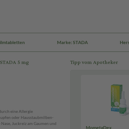
ilmtabletten
Marke: STADA
Her
n STADA 5 mg
Tipp vom Apotheker
durch eine Allergie
nupfen oder Hausstaubmilben-
de Nase, Juckreiz am Gaumen und
MometaDex