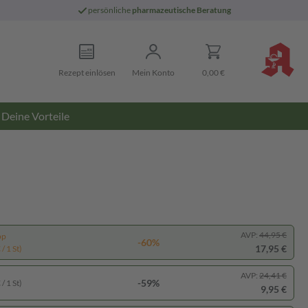
persönliche
pharmazeutische Beratung
Rezept einlösen
Mein Konto
0,00 €
Deine Vorteile
AVP:
44,95 €
pp
-60%
17,95 €
/ 1 St)
AVP:
24,41 €
-59%
/ 1 St)
9,95 €