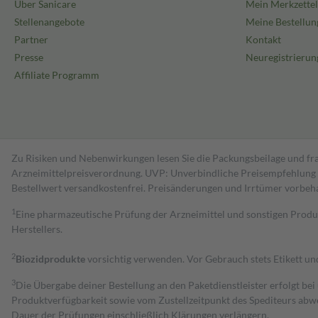
Über Sanicare
Mein Merkzettel
schwanger zu werden, fragen Sie vor der Einnahme dieses Arzneimitt
Stellenangebote
Meine Bestellun
Rat.
Partner
Kontakt
Die Einnahme von Desloratadin STADA wird in der Schwangerschaft un
Presse
Neuregistrierun
Fortpflanzungsfähigkeit
Affiliate Programm
Daten zur männlichen Zeugungsfähigkeit/weiblichen Gebärfähigkeit li
Zu Risiken und Nebenwirkungen lesen Sie die Packungsbeilage und fra
Arzneimittelpreisverordnung. UVP: Unverbindliche Preisempfehlung de
Bestell­wert versand­kosten­frei. Preisänderungen und Irrtümer vorbeh
1
Eine pharmazeutische Prüfung der Arzneimittel und sonstigen Pro
Herstellers.
2
Biozidprodukte
vorsichtig verwenden. Vor Gebrauch stets Etikett u
3
Die Übergabe deiner Bestellung an den Paketdienstleister erfolgt bei
Produktverfügbarkeit sowie vom Zustellzeitpunkt des Spediteurs abwe
Dauer der Prüfungen einschließlich Klärungen verlängern.