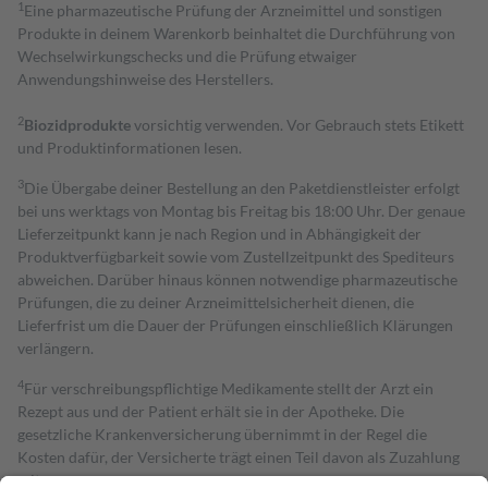
1
Eine pharmazeutische Prüfung der Arzneimittel und sonstigen
Produkte in deinem Warenkorb beinhaltet die Durchführung von
Wechselwirkungschecks und die Prüfung etwaiger
Anwendungshinweise des Herstellers.
2
Biozidprodukte
vorsichtig verwenden. Vor Gebrauch stets Etikett
und Produktinformationen lesen.
3
Die Übergabe deiner Bestellung an den Paketdienstleister erfolgt
bei uns werktags von Montag bis Freitag bis 18:00 Uhr. Der genaue
Lieferzeitpunkt kann je nach Region und in Abhängigkeit der
Produktverfügbarkeit sowie vom Zustellzeitpunkt des Spediteurs
abweichen. Darüber hinaus können notwendige pharmazeutische
Prüfungen, die zu deiner Arzneimittelsicherheit dienen, die
Lieferfrist um die Dauer der Prüfungen einschließlich Klärungen
verlängern.
4
Für verschreibungspflichtige Medikamente stellt der Arzt ein
Rezept aus und der Patient erhält sie in der Apotheke. Die
gesetzliche Krankenversicherung übernimmt in der Regel die
Kosten dafür, der Versicherte trägt einen Teil davon als Zuzahlung
mit.