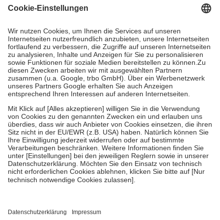
Grundsätzlich leisten Mitglieder Zuzahlungen in Höhe von zehn
Prozent des Abgabepreises,
mindestens
jedoch
fünf Euro
und
höchstens zehn Euro.
Es sind jedoch nie mehr als die tatsächlichen
Kosten der Leistung zu entrichten.
Diese Regeln gelten grundsätzlich auch für Online-Apotheken.
Bei Heilmitteln und häuslicher Krankenpflege beträgt die
Zuzahlung zehn Prozent der Kosten sowie zehn Euro je
Verordnung.
Um das Engagement der Versicherten für ihre eigene Gesundheit zu
stärken und die besondere Stellung der Familie zu unterstützen,
fallen
keine Zuzahlungen
an bei:
• Kindern und Jugendlichen bis zum vollendeten 18. Lebensjahr
mit Ausnahme der Fahrkosten
• Untersuchungen zur Vorsorge und Früherkennung, die von der
GKV getragen werden
• empfohlenen Schutzimpfungen
• Harn- und Blutteststreifen
Wir nutzen Trusted Shops als unabhängigen Dienstleister für die
Einholung von Bewertungen. Trusted Shops hat Maßnahmen
getroffen, um sicherzustellen, dass es sich um echte Bewertungen