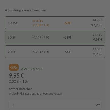
Abbildung kann abweichen
44,95 €
Spartipp
100 St
-60%
17,95 €
(0,18 € / 1 St)
24,41 €
50 St
-59%
(0,20 € / 1 St)
9,95 €
11,08 €
20 St
-64%
(0,20 € / 1 St)
3,95 €
-59%
AVP:
24,41 €
9,95 €
0,20 € / 1 St
sofort lieferbar
Preise inkl. MwSt. ggf. zzgl. Versandkosten