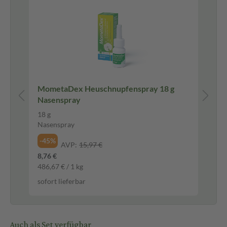
MometaDex Heuschnupfenspray 18 g
Cr
Nasenspray
Ei
18 g
20
Nasenspray
Au
-45%
-6
AVP:
15,97 €
8,76 €
2,9
486,67 € / 1 kg
295
sofort lieferbar
sof
Auch als Set verfügbar