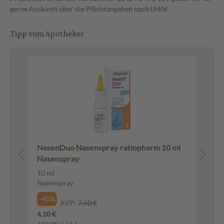
gerne Auskunft über die Pflichtangaben nach LMIV.
Tipp vom Apotheker
Pf
NasenDuo Nasenspray ratiopharm 10 ml
Gel
Nasenspray
Ma
10 ml
20 
Nasenspray
Ma
-45%
-2
AVP:
7,50 €
4,10 €
10,