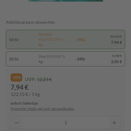
Abbildung kann abweichen
Spartipp
12,23 €
50 St
-35%
65 g (122,15 € / 1
7,94 €
kg)
5,98 €
26 g (151,92 € / 1
20 St
-34%
3,95 €
kg)
-35%
UVP:
12,23 €
7,94 €
122,15 € / 1 kg
sofort lieferbar
Preise inkl. MwSt. ggf. zzgl. Versandkosten