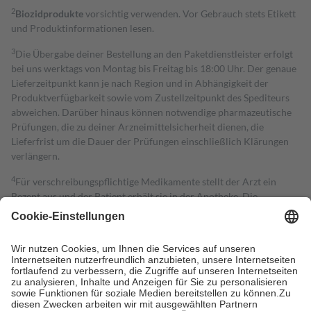
2
Biozidprodukte
vorsichtig verwenden. Vor Gebrauch stets Etikett
und Produktinformationen lesen.
3
Die Übergabe deiner Bestellung an den Paketdienstleister erfolgt
bei uns werktags von Montag bis Freitag bis 18:00 Uhr. Der genaue
Lieferzeitpunkt kann je nach Region und in Abhängigkeit der
Produktverfügbarkeit sowie vom Zustellzeitpunkt des Spediteurs
abweichen. Darüber hinaus können notwendige pharmazeutische
Prüfungen, die zu deiner Arzneimittelsicherheit dienen, die
Lieferfrist um die Dauer der Prüfungen einschließlich Klärungen
verlängern.
4
Für verschreibungspflichtige Medikamente stellt der Arzt ein
Rezept aus und der Patient erhält sie in der Apotheke. Die
gesetzliche Krankenversicherung übernimmt in der Regel die
Kosten dafür, der Versicherte trägt einen Teil davon als Zuzahlung
mit.
Grundsätzlich leisten Mitglieder Zuzahlungen in Höhe von zehn
Prozent des Abgabepreises,
mindestens
jedoch
fünf Euro
und
höchstens zehn Euro.
Es sind jedoch nie mehr als die tatsächlichen
Kosten der Leistung zu entrichten.