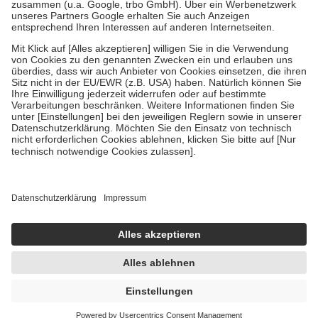
Diese Regeln gelten grundsätzlich auch für Online-Apotheken.
Bei Heilmitteln und häuslicher Krankenpflege beträgt die
Zuzahlung zehn Prozent der Kosten sowie zehn Euro je
Verordnung.
Um das Engagement der Versicherten für ihre eigene Gesundheit zu
stärken und die besondere Stellung der Familie zu unterstützen,
fallen
keine Zuzahlungen
an bei:
• Kindern und Jugendlichen bis zum vollendeten 18. Lebensjahr
mit Ausnahme der Fahrkosten
• Untersuchungen zur Vorsorge und Früherkennung, die von der
GKV getragen werden
• empfohlenen Schutzimpfungen
• Harn- und Blutteststreifen
Wir nutzen Trusted Shops als unabhängigen Dienstleister für die
Einholung von Bewertungen. Trusted Shops hat Maßnahmen
getroffen, um sicherzustellen, dass es sich um echte Bewertungen
handelt. Mehr Informationen findest du hier:
https://help.etrusted.com/hc/de/articles/4419944605341
UVP:
12,23 €
7,94 €