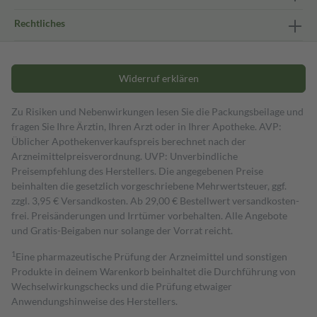
Rechtliches
Widerruf erklären
Zu Risiken und Nebenwirkungen lesen Sie die Packungsbeilage und
fragen Sie Ihre Ärztin, Ihren Arzt oder in Ihrer Apotheke. AVP:
Üblicher Apothekenverkaufspreis berechnet nach der
Arzneimittelpreisverordnung. UVP: Unverbindliche
Preisempfehlung des Herstellers. Die angegebenen Preise
beinhalten die gesetzlich vorgeschriebene Mehrwertsteuer, ggf.
zzgl. 3,95 € Versandkosten. Ab 29,00 € Bestell­wert versand­kosten­
frei. Preisänderungen und Irrtümer vorbehalten. Alle Angebote
und Gratis-Beigaben nur solange der Vorrat reicht.
1
Eine pharmazeutische Prüfung der Arzneimittel und sonstigen
Produkte in deinem Warenkorb beinhaltet die Durchführung von
Wechselwirkungschecks und die Prüfung etwaiger
Anwendungshinweise des Herstellers.