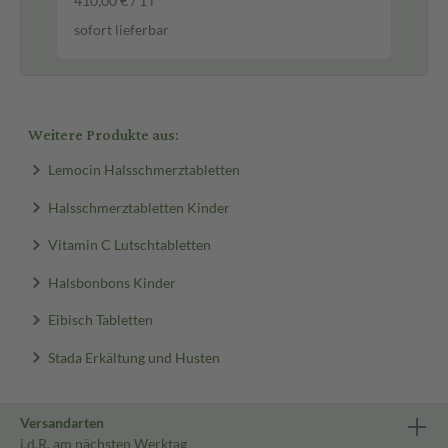
410,00 € / 1 l
0,5
sofort lieferbar
sof
Weitere Produkte aus:
Lemocin Halsschmerztabletten
Halsschmerztabletten Kinder
Vitamin C Lutschtabletten
Halsbonbons Kinder
Eibisch Tabletten
Stada Erkältung und Husten
Versandarten
i.d.R. am nächsten Werktag