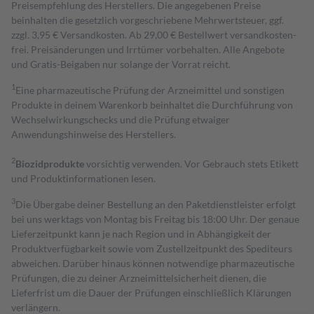
Preisempfehlung des Herstellers. Die angegebenen Preise
beinhalten die gesetzlich vorgeschriebene Mehrwertsteuer, ggf.
zzgl. 3,95 € Versandkosten. Ab 29,00 € Bestell­wert versand­kosten­
frei. Preisänderungen und Irrtümer vorbehalten. Alle Angebote
und Gratis-Beigaben nur solange der Vorrat reicht.
1
Eine pharmazeutische Prüfung der Arzneimittel und sonstigen
Produkte in deinem Warenkorb beinhaltet die Durchführung von
Wechselwirkungschecks und die Prüfung etwaiger
Anwendungshinweise des Herstellers.
2
Biozidprodukte
vorsichtig verwenden. Vor Gebrauch stets Etikett
und Produktinformationen lesen.
3
Die Übergabe deiner Bestellung an den Paketdienstleister erfolgt
bei uns werktags von Montag bis Freitag bis 18:00 Uhr. Der genaue
Lieferzeitpunkt kann je nach Region und in Abhängigkeit der
Produktverfügbarkeit sowie vom Zustellzeitpunkt des Spediteurs
abweichen. Darüber hinaus können notwendige pharmazeutische
Prüfungen, die zu deiner Arzneimittelsicherheit dienen, die
Lieferfrist um die Dauer der Prüfungen einschließlich Klärungen
verlängern.