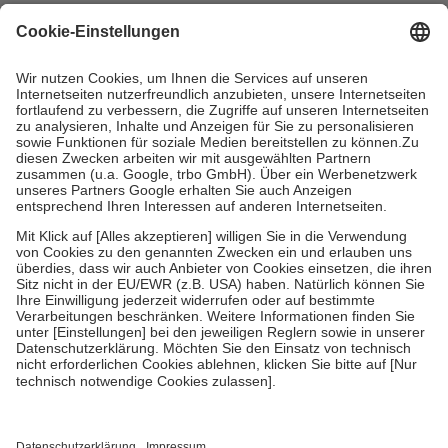
4
Für verschreibungspflichtige Medikamente stellt der Arzt ein
Rezept aus und der Patient erhält sie in der Apotheke. Die
gesetzliche Krankenversicherung übernimmt in der Regel die
Kosten dafür, der Versicherte trägt einen Teil davon als Zuzahlung
mit.
Grundsätzlich leisten Mitglieder Zuzahlungen in Höhe von zehn
Prozent des Abgabepreises,
mindestens
jedoch
fünf Euro
und
höchstens zehn Euro.
Es sind jedoch nie mehr als die tatsächlichen
Kosten der Leistung zu entrichten.
Diese Regeln gelten grundsätzlich auch für Online-Apotheken.
Bei Heilmitteln und häuslicher Krankenpflege beträgt die
Zuzahlung zehn Prozent der Kosten sowie zehn Euro je
Verordnung.
Um das Engagement der Versicherten für ihre eigene Gesundheit zu
stärken und die besondere Stellung der Familie zu unterstützen,
fallen
keine Zuzahlungen
an bei:
• Kindern und Jugendlichen bis zum vollendeten 18. Lebensjahr
mit Ausnahme der Fahrkosten
• Untersuchungen zur Vorsorge und Früherkennung, die von der
GKV getragen werden
• empfohlenen Schutzimpfungen