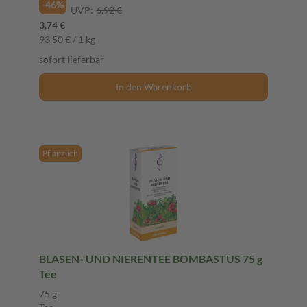
-46%
UVP:
6,92 €
3,74 €
93,50 € / 1 kg
sofort lieferbar
In den Warenkorb
Pflanzlich
BLASEN- UND NIERENTEE BOMBASTUS 75 g
Tee
75 g