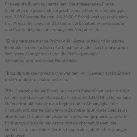
Preisempfehlung des Herstellers. Die angegebenen Preise
beinhalten die gesetzlich vorgeschriebene Mehrwertsteuer, ggf.
zzgl. 3,95 € Versandkosten. Ab 29,00 € Bestell­wert versand­kosten­
frei. Preisänderungen und Irrtümer vorbehalten. Alle Angebote
und Gratis-Beigaben nur solange der Vorrat reicht.
1
Eine pharmazeutische Prüfung der Arzneimittel und sonstigen
Produkte in deinem Warenkorb beinhaltet die Durchführung von
Wechselwirkungschecks und die Prüfung etwaiger
Anwendungshinweise des Herstellers.
2
Biozidprodukte
vorsichtig verwenden. Vor Gebrauch stets Etikett
und Produktinformationen lesen.
3
Die Übergabe deiner Bestellung an den Paketdienstleister erfolgt
bei uns werktags von Montag bis Freitag bis 18:00 Uhr. Der genaue
Lieferzeitpunkt kann je nach Region und in Abhängigkeit der
Produktverfügbarkeit sowie vom Zustellzeitpunkt des Spediteurs
abweichen. Darüber hinaus können notwendige pharmazeutische
Prüfungen, die zu deiner Arzneimittelsicherheit dienen, die
Lieferfrist um die Dauer der Prüfungen einschließlich Klärungen
verlängern.