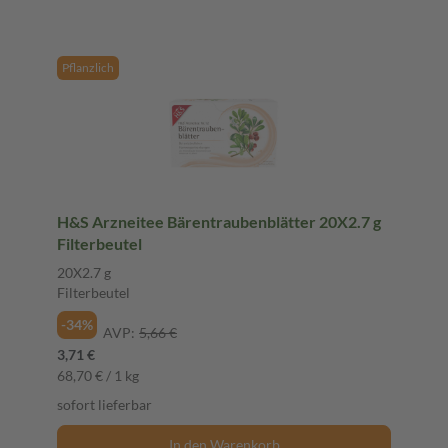
Pflanzlich
H&S Arzneitee Bärentraubenblätter 20X2.7 g
Filterbeutel
20X2.7 g
Filterbeutel
-34%
AVP:
5,66 €
3,71 €
68,70 € / 1 kg
sofort lieferbar
In den Warenkorb