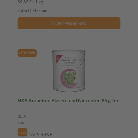
89,83 € / 1 kg
sofort lieferbar
In den Warenkorb
Pflanzlich
H&S Arzneitee Blasen- und Nierentee 85 g Tee
85 g
Tee
-5%
UVP:
4,15 €