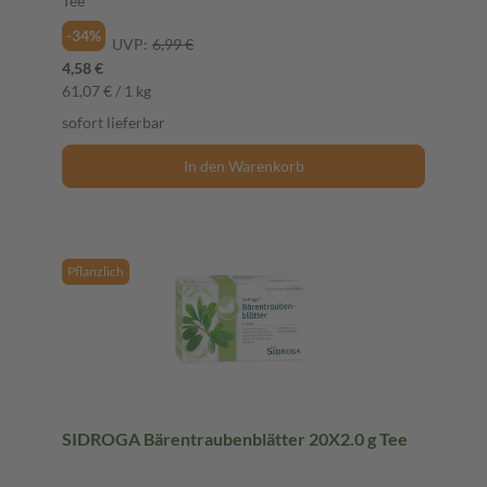
Tee
-34%
UVP:
6,99 €
4,58 €
61,07 € / 1 kg
sofort lieferbar
In den Warenkorb
Pflanzlich
SIDROGA Bärentraubenblätter 20X2.0 g Tee