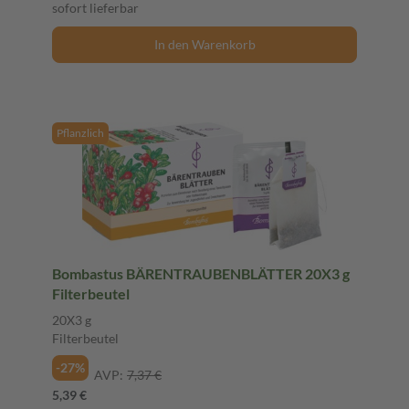
sofort lieferbar
In den Warenkorb
Pflanzlich
Bombastus BÄRENTRAUBENBLÄTTER 20X3 g
Filterbeutel
20X3 g
Filterbeutel
-27%
AVP:
7,37 €
5,39 €