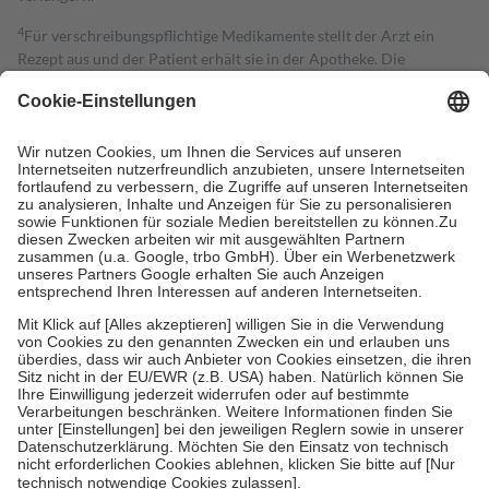
4
Für verschreibungspflichtige Medikamente stellt der Arzt ein
Rezept aus und der Patient erhält sie in der Apotheke. Die
gesetzliche Krankenversicherung übernimmt in der Regel die
Kosten dafür, der Versicherte trägt einen Teil davon als Zuzahlung
mit.
Grundsätzlich leisten Mitglieder Zuzahlungen in Höhe von zehn
Prozent des Abgabepreises,
mindestens
jedoch
fünf Euro
und
höchstens zehn Euro.
Es sind jedoch nie mehr als die tatsächlichen
Kosten der Leistung zu entrichten.
Diese Regeln gelten grundsätzlich auch für Online-Apotheken.
Bei Heilmitteln und häuslicher Krankenpflege beträgt die
Zuzahlung zehn Prozent der Kosten sowie zehn Euro je
Verordnung.
Um das Engagement der Versicherten für ihre eigene Gesundheit zu
stärken und die besondere Stellung der Familie zu unterstützen,
fallen
keine Zuzahlungen
an bei:
• Kindern und Jugendlichen bis zum vollendeten 18. Lebensjahr
mit Ausnahme der Fahrkosten
• Untersuchungen zur Vorsorge und Früherkennung, die von der
GKV getragen werden