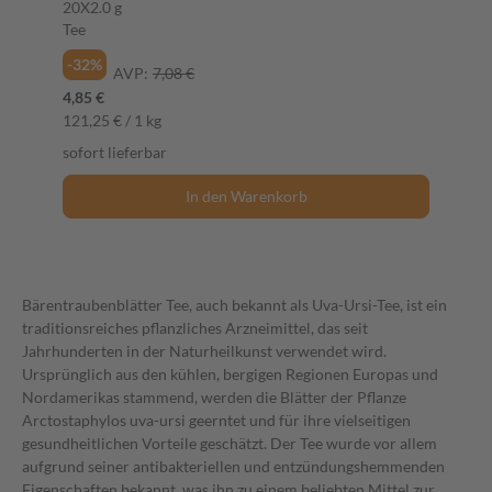
20X2.0 g
Tee
-32%
AVP:
7,08 €
4,85 €
121,25 € / 1 kg
sofort lieferbar
In den Warenkorb
Bärentraubenblätter Tee, auch bekannt als Uva-Ursi-Tee, ist ein
traditionsreiches pflanzliches Arzneimittel, das seit
Jahrhunderten in der Naturheilkunst verwendet wird.
Ursprünglich aus den kühlen, bergigen Regionen Europas und
Nordamerikas stammend, werden die Blätter der Pflanze
Arctostaphylos uva-ursi geerntet und für ihre vielseitigen
gesundheitlichen Vorteile geschätzt. Der Tee wurde vor allem
aufgrund seiner antibakteriellen und entzündungshemmenden
Eigenschaften bekannt, was ihn zu einem beliebten Mittel zur