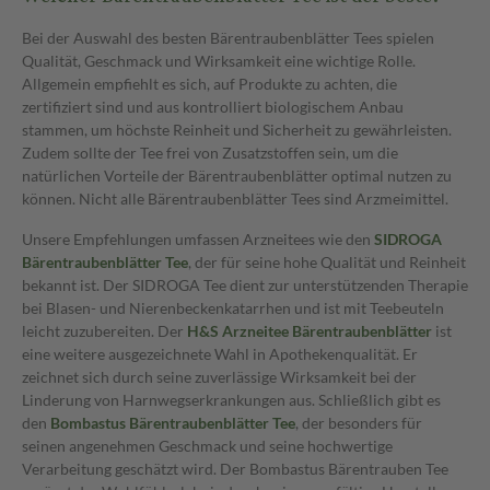
Bei der Auswahl des besten Bärentraubenblätter Tees spielen
Qualität, Geschmack und Wirksamkeit eine wichtige Rolle.
Allgemein empfiehlt es sich, auf Produkte zu achten, die
zertifiziert sind und aus kontrolliert biologischem Anbau
stammen, um höchste Reinheit und Sicherheit zu gewährleisten.
Zudem sollte der Tee frei von Zusatzstoffen sein, um die
natürlichen Vorteile der Bärentraubenblätter optimal nutzen zu
können. Nicht alle Bärentraubenblätter Tees sind Arzmeimittel.
Unsere Empfehlungen umfassen Arzneitees wie den
SIDROGA
Bärentraubenblätter Tee
, der für seine hohe Qualität und Reinheit
bekannt ist. Der SIDROGA Tee dient zur unterstützenden Therapie
bei Blasen- und Nierenbeckenkatarrhen und ist mit Teebeuteln
leicht zuzubereiten. Der
H&S Arzneitee Bärentraubenblätter
ist
eine weitere ausgezeichnete Wahl in Apothekenqualität. Er
zeichnet sich durch seine zuverlässige Wirksamkeit bei der
Linderung von Harnwegserkrankungen aus. Schließlich gibt es
den
Bombastus Bärentraubenblätter Tee
, der besonders für
seinen angenehmen Geschmack und seine hochwertige
Verarbeitung geschätzt wird. Der Bombastus Bärentrauben Tee