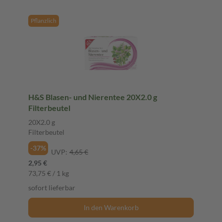
Pflanzlich
H&S Blasen- und Nierentee 20X2.0 g
Filterbeutel
20X2.0 g
Filterbeutel
-37%
UVP:
4,65 €
2,95 €
73,75 € / 1 kg
sofort lieferbar
In den Warenkorb