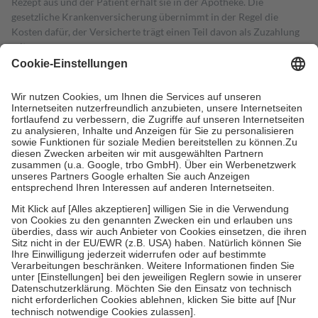
Rezept aus und der Patient erhält sie in der Apotheke. Die
gesetzliche Krankenversicherung übernimmt in der Regel die
Kosten dafür, der Versicherte trägt einen Teil davon als Zuzahlung
mit.
Grundsätzlich leisten Mitglieder Zuzahlungen in Höhe von zehn
Prozent des Abgabepreises,
mindestens
jedoch
fünf Euro
und
höchstens zehn Euro.
Es sind jedoch nie mehr als die tatsächlichen
Kosten der Leistung zu entrichten.
Diese Regeln gelten grundsätzlich auch für Online-Apotheken.
Bei Heilmitteln und häuslicher Krankenpflege beträgt die
Zuzahlung zehn Prozent der Kosten sowie zehn Euro je
Verordnung.
Um das Engagement der Versicherten für ihre eigene Gesundheit zu
stärken und die besondere Stellung der Familie zu unterstützen,
fallen
keine Zuzahlungen
an bei:
• Kindern und Jugendlichen bis zum vollendeten 18. Lebensjahr
mit Ausnahme der Fahrkosten
• Untersuchungen zur Vorsorge und Früherkennung, die von der
GKV getragen werden
• empfohlenen Schutzimpfungen
• Harn- und Blutteststreifen