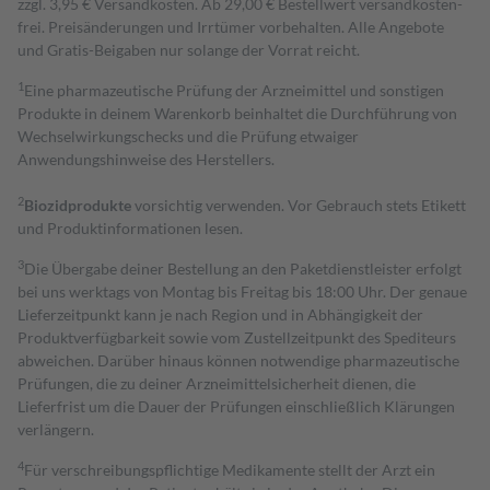
zzgl. 3,95 € Versandkosten. Ab 29,00 € Bestell­wert versand­kosten­
frei. Preisänderungen und Irrtümer vorbehalten. Alle Angebote
und Gratis-Beigaben nur solange der Vorrat reicht.
1
Eine pharmazeutische Prüfung der Arzneimittel und sonstigen
Produkte in deinem Warenkorb beinhaltet die Durchführung von
Wechselwirkungschecks und die Prüfung etwaiger
Anwendungshinweise des Herstellers.
2
Biozidprodukte
vorsichtig verwenden. Vor Gebrauch stets Etikett
und Produktinformationen lesen.
3
Die Übergabe deiner Bestellung an den Paketdienstleister erfolgt
bei uns werktags von Montag bis Freitag bis 18:00 Uhr. Der genaue
Lieferzeitpunkt kann je nach Region und in Abhängigkeit der
Produktverfügbarkeit sowie vom Zustellzeitpunkt des Spediteurs
abweichen. Darüber hinaus können notwendige pharmazeutische
Prüfungen, die zu deiner Arzneimittelsicherheit dienen, die
Lieferfrist um die Dauer der Prüfungen einschließlich Klärungen
verlängern.
4
Für verschreibungspflichtige Medikamente stellt der Arzt ein