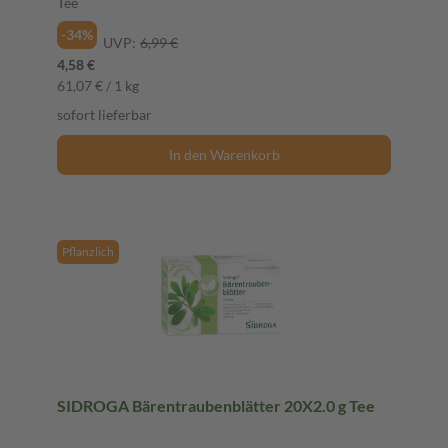
Tee
-34%
UVP:
6,99 €
4,58 €
61,07 € / 1 kg
sofort lieferbar
In den Warenkorb
Pflanzlich
SIDROGA Bärentraubenblätter 20X2.0 g Tee