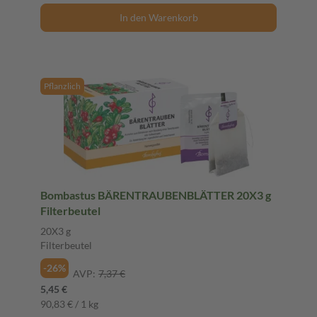
In den Warenkorb
Pflanzlich
Bombastus BÄRENTRAUBENBLÄTTER 20X3 g
Filterbeutel
20X3 g
Filterbeutel
-26%
AVP:
7,37 €
5,45 €
90,83 € / 1 kg