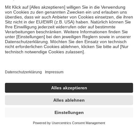
Bei Heilmitteln und häuslicher Krankenpflege beträgt die
Zuzahlung zehn Prozent der Kosten sowie zehn Euro je
Verordnung.
Um das Engagement der Versicherten für ihre eigene Gesundheit zu
stärken und die besondere Stellung der Familie zu unterstützen,
fallen
keine Zuzahlungen
an bei:
• Kindern und Jugendlichen bis zum vollendeten 18. Lebensjahr
mit Ausnahme der Fahrkosten
• Untersuchungen zur Vorsorge und Früherkennung, die von der
GKV getragen werden
• empfohlenen Schutzimpfungen
• Harn- und Blutteststreifen
Wir nutzen Trusted Shops als unabhängigen Dienstleister für die
Einholung von Bewertungen. Trusted Shops hat Maßnahmen
getroffen, um sicherzustellen, dass es sich um echte Bewertungen
handelt. Mehr Informationen findest du hier:
https://help.etrusted.com/hc/de/articles/4419944605341
Einige Bilder und Inhalte wurden unter Zuhilfenahme künstlicher
Intelligenz erstellt.