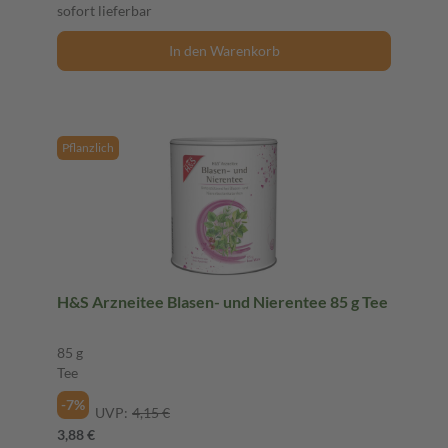
sofort lieferbar
In den Warenkorb
Pflanzlich
H&S Arzneitee Blasen- und Nierentee 85 g Tee
85 g
Tee
-7%
UVP:
4,15 €
3,88 €