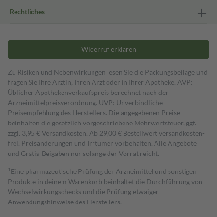
Rechtliches
Widerruf erklären
Zu Risiken und Nebenwirkungen lesen Sie die Packungsbeilage und
fragen Sie Ihre Ärztin, Ihren Arzt oder in Ihrer Apotheke. AVP:
Üblicher Apothekenverkaufspreis berechnet nach der
Arzneimittelpreisverordnung. UVP: Unverbindliche
Preisempfehlung des Herstellers. Die angegebenen Preise
beinhalten die gesetzlich vorgeschriebene Mehrwertsteuer, ggf.
zzgl. 3,95 € Versandkosten. Ab 29,00 € Bestell­wert versand­kosten­
frei. Preisänderungen und Irrtümer vorbehalten. Alle Angebote
und Gratis-Beigaben nur solange der Vorrat reicht.
1
Eine pharmazeutische Prüfung der Arzneimittel und sonstigen
Produkte in deinem Warenkorb beinhaltet die Durchführung von
Wechselwirkungschecks und die Prüfung etwaiger
Anwendungshinweise des Herstellers.