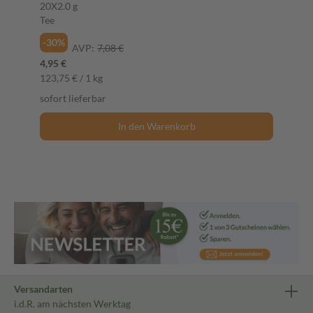
20X2.0 g
Tee
-30%
AVP:
7,08 €
4,95 €
123,75 € / 1 kg
sofort lieferbar
In den Warenkorb
Versandarten
i.d.R. am nächsten Werktag