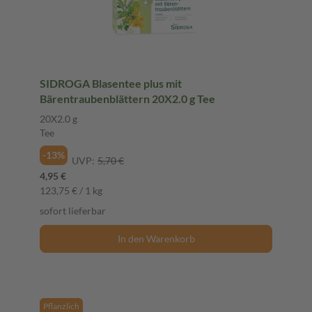
SIDROGA Blasentee plus mit
Bärentraubenblättern 20X2.0 g Tee
20X2.0 g
Tee
-13%
UVP:
5,70 €
4,95 €
123,75 € / 1 kg
sofort lieferbar
In den Warenkorb
Pflanzlich