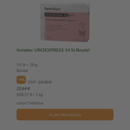
femidoc UROEXPRESS 14 St Beutel
14 St = 28 g
Beutel
-9%
UVP:
24,90 €
22,64 €
808,57 € / 1 kg
sofort lieferbar
In den Warenkorb