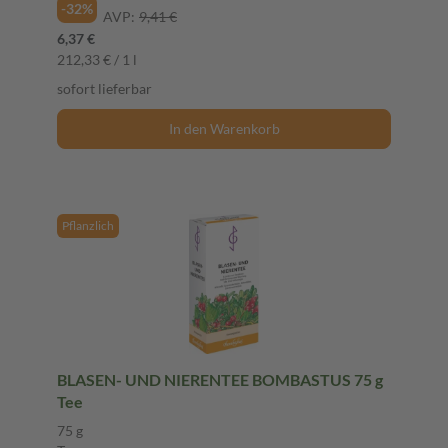
-32%
AVP:
9,41 €
6,37 €
212,33 € / 1 l
sofort lieferbar
In den Warenkorb
Pflanzlich
BLASEN- UND NIERENTEE BOMBASTUS 75 g
Tee
75 g