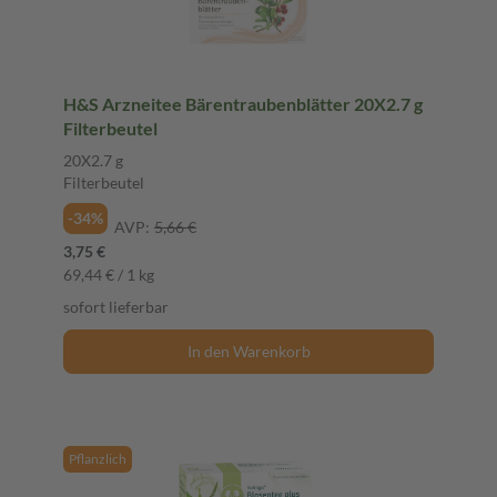
H&S Arzneitee Bärentraubenblätter 20X2.7 g
Filterbeutel
20X2.7 g
Filterbeutel
-34%
AVP:
5,66 €
3,75 €
69,44 € / 1 kg
sofort lieferbar
In den Warenkorb
Pflanzlich