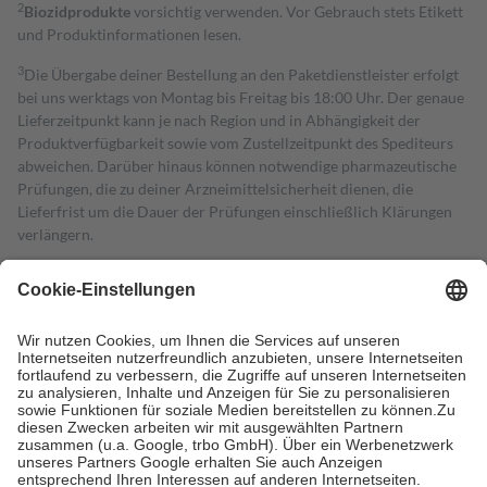
2
Biozidprodukte
vorsichtig verwenden. Vor Gebrauch stets Etikett
und Produktinformationen lesen.
3
Die Übergabe deiner Bestellung an den Paketdienstleister erfolgt
bei uns werktags von Montag bis Freitag bis 18:00 Uhr. Der genaue
Lieferzeitpunkt kann je nach Region und in Abhängigkeit der
Produktverfügbarkeit sowie vom Zustellzeitpunkt des Spediteurs
abweichen. Darüber hinaus können notwendige pharmazeutische
Prüfungen, die zu deiner Arzneimittelsicherheit dienen, die
Lieferfrist um die Dauer der Prüfungen einschließlich Klärungen
verlängern.
4
Für verschreibungspflichtige Medikamente stellt der Arzt ein
Rezept aus und der Patient erhält sie in der Apotheke. Die
gesetzliche Krankenversicherung übernimmt in der Regel die
Kosten dafür, der Versicherte trägt einen Teil davon als Zuzahlung
mit.
Grundsätzlich leisten Mitglieder Zuzahlungen in Höhe von zehn
Prozent des Abgabepreises,
mindestens
jedoch
fünf Euro
und
höchstens zehn Euro.
Es sind jedoch nie mehr als die tatsächlichen
Kosten der Leistung zu entrichten.
Diese Regeln gelten grundsätzlich auch für Online-Apotheken.