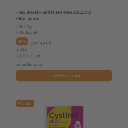
H&S Blasen- und Nierentee 20X2.0 g
Filterbeutel
20X2.0 g
Filterbeutel
-37%
UVP:
4,65 €
2,95 €
73,75 € / 1 kg
sofort lieferbar
In den Warenkorb
Pflanzlich