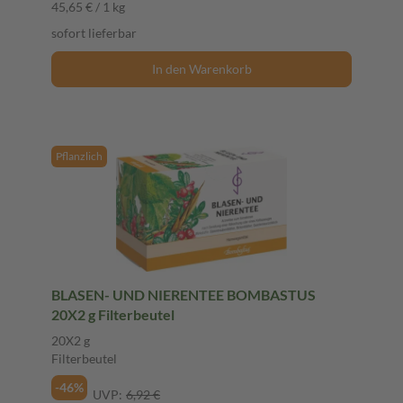
45,65 € / 1 kg
sofort lieferbar
In den Warenkorb
Pflanzlich
BLASEN- UND NIERENTEE BOMBASTUS
20X2 g Filterbeutel
20X2 g
Filterbeutel
-46%
UVP:
6,92 €