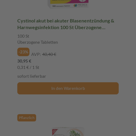
Cystinol akut bei akuter Blasenentzündung &
Harnwegsinfektion 100 St Überzogene
Tabletten
100 St
Überzogene Tabletten
-23%
AVP:
40,40 €
30,95 €
0,31 € / 1 St
sofort lieferbar
In den Warenkorb
Pflanzlich