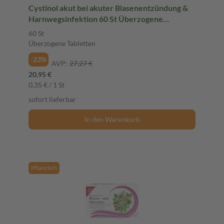
Cystinol akut bei akuter Blasenentzündung &
Harnwegsinfektion 60 St Überzogene
Tabletten
60 St
Überzogene Tabletten
-23%
AVP:
27,27 €
20,95 €
0,35 € / 1 St
sofort lieferbar
In den Warenkorb
Pflanzlich