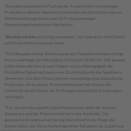
1
Eine pharmazeutische Prüfung der Arzneimittel und sonstigen
Produkte in deinem Warenkorb beinhaltet die Durchführung von
Wechselwirkungschecks und die Prüfung etwaiger
Anwendungshinweise des Herstellers.
2
Biozidprodukte
vorsichtig verwenden. Vor Gebrauch stets Etikett
und Produktinformationen lesen.
3
Die Übergabe deiner Bestellung an den Paketdienstleister erfolgt
bei uns werktags von Montag bis Freitag bis 18:00 Uhr. Der genaue
Lieferzeitpunkt kann je nach Region und in Abhängigkeit der
Produktverfügbarkeit sowie vom Zustellzeitpunkt des Spediteurs
abweichen. Darüber hinaus können notwendige pharmazeutische
Prüfungen, die zu deiner Arzneimittelsicherheit dienen, die
Lieferfrist um die Dauer der Prüfungen einschließlich Klärungen
verlängern.
4
Für verschreibungspflichtige Medikamente stellt der Arzt ein
Rezept aus und der Patient erhält sie in der Apotheke. Die
gesetzliche Krankenversicherung übernimmt in der Regel die
Kosten dafür, der Versicherte trägt einen Teil davon als Zuzahlung