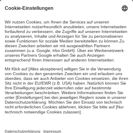
mit.
Grundsätzlich leisten Mitglieder Zuzahlungen in Höhe von zehn
Prozent des Abgabepreises,
mindestens
jedoch
fünf Euro
und
höchstens zehn Euro.
Es sind jedoch nie mehr als die tatsächlichen
Kosten der Leistung zu entrichten.
Diese Regeln gelten grundsätzlich auch für Online-Apotheken.
Bei Heilmitteln und häuslicher Krankenpflege beträgt die
Zuzahlung zehn Prozent der Kosten sowie zehn Euro je
Verordnung.
Um das Engagement der Versicherten für ihre eigene Gesundheit zu
stärken und die besondere Stellung der Familie zu unterstützen,
fallen
keine Zuzahlungen
an bei:
• Kindern und Jugendlichen bis zum vollendeten 18. Lebensjahr
mit Ausnahme der Fahrkosten
• Untersuchungen zur Vorsorge und Früherkennung, die von der
GKV getragen werden
• empfohlenen Schutzimpfungen
• Harn- und Blutteststreifen
Wir nutzen Trusted Shops als unabhängigen Dienstleister für die
Einholung von Bewertungen. Trusted Shops hat Maßnahmen
getroffen, um sicherzustellen, dass es sich um echte Bewertungen