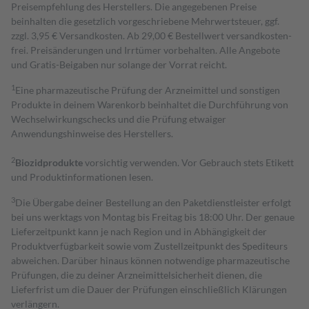
Preisempfehlung des Herstellers. Die angegebenen Preise
beinhalten die gesetzlich vorgeschriebene Mehrwertsteuer, ggf.
zzgl. 3,95 € Versandkosten. Ab 29,00 € Bestell­wert versand­kosten­
frei. Preisänderungen und Irrtümer vorbehalten. Alle Angebote
und Gratis-Beigaben nur solange der Vorrat reicht.
1
Eine pharmazeutische Prüfung der Arzneimittel und sonstigen
Produkte in deinem Warenkorb beinhaltet die Durchführung von
Wechselwirkungschecks und die Prüfung etwaiger
Anwendungshinweise des Herstellers.
2
Biozidprodukte
vorsichtig verwenden. Vor Gebrauch stets Etikett
und Produktinformationen lesen.
3
Die Übergabe deiner Bestellung an den Paketdienstleister erfolgt
bei uns werktags von Montag bis Freitag bis 18:00 Uhr. Der genaue
Lieferzeitpunkt kann je nach Region und in Abhängigkeit der
Produktverfügbarkeit sowie vom Zustellzeitpunkt des Spediteurs
abweichen. Darüber hinaus können notwendige pharmazeutische
Prüfungen, die zu deiner Arzneimittelsicherheit dienen, die
Lieferfrist um die Dauer der Prüfungen einschließlich Klärungen
verlängern.