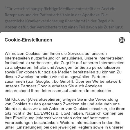
4
Für verschreibungspflichtige Medikamente stellt der Arzt ein
Rezept aus und der Patient erhält sie in der Apotheke. Die
gesetzliche Krankenversicherung übernimmt in der Regel die
Kosten dafür, der Versicherte trägt einen Teil davon als Zuzahlung
mit.
Grundsätzlich leisten Mitglieder Zuzahlungen in Höhe von zehn
Prozent des Abgabepreises,
mindestens
jedoch
fünf Euro
und
höchstens zehn Euro.
Es sind jedoch nie mehr als die tatsächlichen
Kosten der Leistung zu entrichten.
Diese Regeln gelten grundsätzlich auch für Online-Apotheken.
Bei Heilmitteln und häuslicher Krankenpflege beträgt die
Zuzahlung zehn Prozent der Kosten sowie zehn Euro je
Verordnung.
Um das Engagement der Versicherten für ihre eigene Gesundheit zu
stärken und die besondere Stellung der Familie zu unterstützen,
fallen
keine Zuzahlungen
an bei:
• Kindern und Jugendlichen bis zum vollendeten 18. Lebensjahr
mit Ausnahme der Fahrkosten
• Untersuchungen zur Vorsorge und Früherkennung, die von der
GKV getragen werden