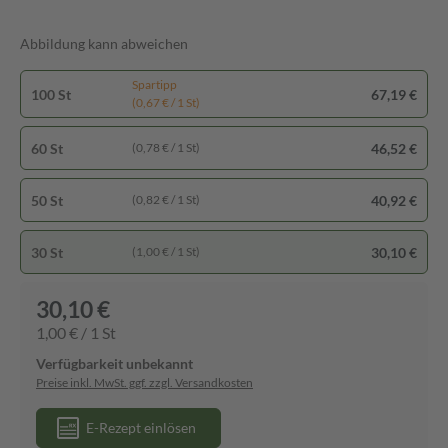
Abbildung kann abweichen
Spartipp
100 St
67,19 €
(0,67 € / 1 St)
60 St
46,52 €
(0,78 € / 1 St)
50 St
40,92 €
(0,82 € / 1 St)
30 St
30,10 €
(1,00 € / 1 St)
30,10 €
1,00 € / 1 St
Verfügbarkeit unbekannt
Preise inkl. MwSt. ggf. zzgl. Versandkosten
E-Rezept einlösen