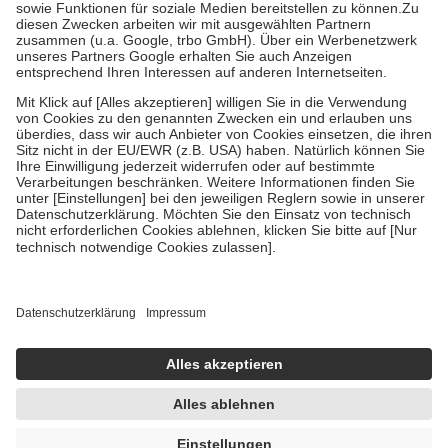
Zuzahlung zehn Prozent der Kosten sowie zehn Euro je
Verordnung.
Um das Engagement der Versicherten für ihre eigene Gesundheit zu
stärken und die besondere Stellung der Familie zu unterstützen,
fallen
keine Zuzahlungen
an bei:
• Kindern und Jugendlichen bis zum vollendeten 18. Lebensjahr
mit Ausnahme der Fahrkosten
• Untersuchungen zur Vorsorge und Früherkennung, die von der
GKV getragen werden
• empfohlenen Schutzimpfungen
• Harn- und Blutteststreifen
Wir nutzen Trusted Shops als unabhängigen Dienstleister für die
Einholung von Bewertungen. Trusted Shops hat Maßnahmen
getroffen, um sicherzustellen, dass es sich um echte Bewertungen
handelt. Mehr Informationen findest du hier:
https://help.etrusted.com/hc/de/articles/4419944605341
Einige Bilder und Inhalte wurden unter Zuhilfenahme künstlicher
Intelligenz erstellt.