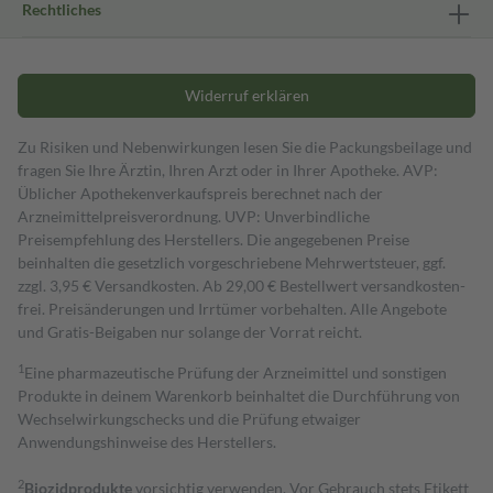
Rechtliches
Widerruf erklären
Zu Risiken und Nebenwirkungen lesen Sie die Packungsbeilage und
fragen Sie Ihre Ärztin, Ihren Arzt oder in Ihrer Apotheke. AVP:
Üblicher Apothekenverkaufspreis berechnet nach der
Arzneimittelpreisverordnung. UVP: Unverbindliche
Preisempfehlung des Herstellers. Die angegebenen Preise
beinhalten die gesetzlich vorgeschriebene Mehrwertsteuer, ggf.
zzgl. 3,95 € Versandkosten. Ab 29,00 € Bestell­wert versand­kosten­
frei. Preisänderungen und Irrtümer vorbehalten. Alle Angebote
und Gratis-Beigaben nur solange der Vorrat reicht.
1
Eine pharmazeutische Prüfung der Arzneimittel und sonstigen
Produkte in deinem Warenkorb beinhaltet die Durchführung von
Wechselwirkungschecks und die Prüfung etwaiger
Anwendungshinweise des Herstellers.
2
Biozidprodukte
vorsichtig verwenden. Vor Gebrauch stets Etikett