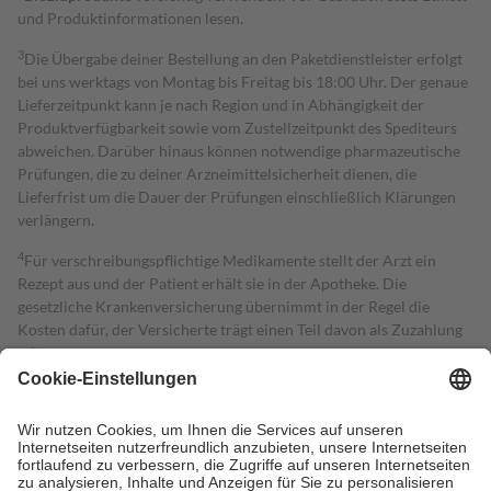
und Produktinformationen lesen.
3
Die Übergabe deiner Bestellung an den Paketdienstleister erfolgt
bei uns werktags von Montag bis Freitag bis 18:00 Uhr. Der genaue
Lieferzeitpunkt kann je nach Region und in Abhängigkeit der
Produktverfügbarkeit sowie vom Zustellzeitpunkt des Spediteurs
abweichen. Darüber hinaus können notwendige pharmazeutische
Prüfungen, die zu deiner Arzneimittelsicherheit dienen, die
Lieferfrist um die Dauer der Prüfungen einschließlich Klärungen
verlängern.
4
Für verschreibungspflichtige Medikamente stellt der Arzt ein
Rezept aus und der Patient erhält sie in der Apotheke. Die
gesetzliche Krankenversicherung übernimmt in der Regel die
Kosten dafür, der Versicherte trägt einen Teil davon als Zuzahlung
mit.
Grundsätzlich leisten Mitglieder Zuzahlungen in Höhe von zehn
Prozent des Abgabepreises,
mindestens
jedoch
fünf Euro
und
höchstens zehn Euro.
Es sind jedoch nie mehr als die tatsächlichen
Kosten der Leistung zu entrichten.
Diese Regeln gelten grundsätzlich auch für Online-Apotheken.
Bei Heilmitteln und häuslicher Krankenpflege beträgt die