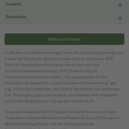
So geht's
Rechtliches
Widerruf erklären
Zu Risiken und Nebenwirkungen lesen Sie die Packungsbeilage und
fragen Sie Ihre Ärztin, Ihren Arzt oder in Ihrer Apotheke. AVP:
Üblicher Apothekenverkaufspreis berechnet nach der
Arzneimittelpreisverordnung. UVP: Unverbindliche
Preisempfehlung des Herstellers. Die angegebenen Preise
beinhalten die gesetzlich vorgeschriebene Mehrwertsteuer, ggf.
zzgl. 3,95 € Versandkosten. Ab 29,00 € Bestell­wert versand­kosten­
frei. Preisänderungen und Irrtümer vorbehalten. Alle Angebote
und Gratis-Beigaben nur solange der Vorrat reicht.
1
Eine pharmazeutische Prüfung der Arzneimittel und sonstigen
Produkte in deinem Warenkorb beinhaltet die Durchführung von
Wechselwirkungschecks und die Prüfung etwaiger