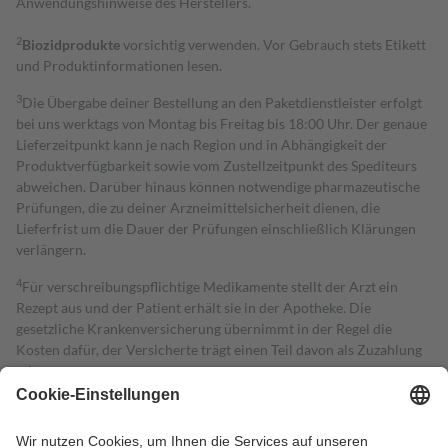
Anwendungshinweise des Herstellers.
2
Biozidprodukte
vorsichtig verwenden. Vor Gebrauch stets Etikett
und Produktinformationen lesen.
3
Die Übergabe deiner Bestellung an den Paketdienstleister erfolgt
bei uns werktags von Montag bis Freitag bis 18:00 Uhr. Der genaue
Lieferzeitpunkt kann je nach Region und in Abhängigkeit der
Produktverfügbarkeit sowie vom Zustellzeitpunkt des Spediteurs
abweichen. Darüber hinaus können notwendige pharmazeutische
Prüfungen, die zu deiner Arzneimittelsicherheit dienen, die
Lieferfrist um die Dauer der Prüfungen einschließlich Klärungen
verlängern.
4
Für verschreibungspflichtige Medikamente stellt der Arzt ein
Rezept aus und der Patient erhält sie in der Apotheke. Die
gesetzliche Krankenversicherung übernimmt in der Regel die
Kosten dafür, der Versicherte trägt einen Teil davon als Zuzahlung
mit.
Grundsätzlich leisten Mitglieder Zuzahlungen in Höhe von zehn
Prozent des Abgabepreises,
mindestens
jedoch
fünf Euro
und
höchstens zehn Euro.
Es sind jedoch nie mehr als die tatsächlichen