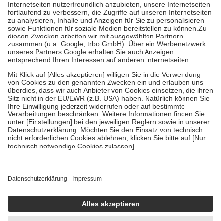
Kosten der Leistung zu entrichten.
Diese Regeln gelten grundsätzlich auch für Online-Apotheken.
Bei Heilmitteln und häuslicher Krankenpflege beträgt die
Zuzahlung zehn Prozent der Kosten sowie zehn Euro je
Verordnung.
Um das Engagement der Versicherten für ihre eigene Gesundheit zu
stärken und die besondere Stellung der Familie zu unterstützen,
fallen
keine Zuzahlungen
an bei:
• Kindern und Jugendlichen bis zum vollendeten 18. Lebensjahr
mit Ausnahme der Fahrkosten
• Untersuchungen zur Vorsorge und Früherkennung, die von der
GKV getragen werden
• empfohlenen Schutzimpfungen
• Harn- und Blutteststreifen
Wir nutzen Trusted Shops als unabhängigen Dienstleister für die
Einholung von Bewertungen. Trusted Shops hat Maßnahmen
getroffen, um sicherzustellen, dass es sich um echte Bewertungen
handelt. Mehr Informationen findest du hier:
https://help.etrusted.com/hc/de/articles/4419944605341
Einige Bilder und Inhalte wurden unter Zuhilfenahme künstlicher