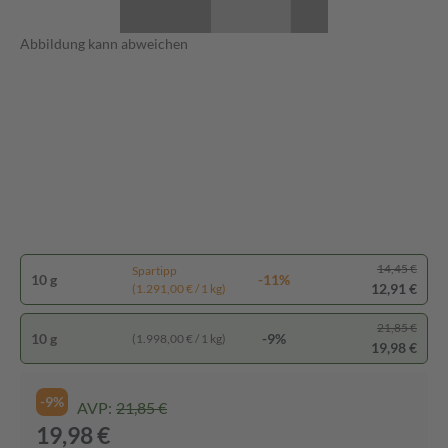
Abbildung kann abweichen
14,45 €
Spartipp
10 g
-11%
12,91 €
(1.291,00 € / 1 kg)
21,85 €
10 g
-9%
(1.998,00 € / 1 kg)
19,98 €
-9%
AVP:
21,85 €
19,98 €