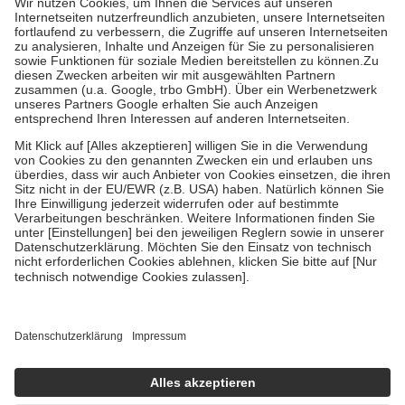
Kosten der Leistung zu entrichten.
Diese Regeln gelten grundsätzlich auch für Online-Apotheken.
Bei Heilmitteln und häuslicher Krankenpflege beträgt die
Zuzahlung zehn Prozent der Kosten sowie zehn Euro je
Verordnung.
Um das Engagement der Versicherten für ihre eigene Gesundheit zu
stärken und die besondere Stellung der Familie zu unterstützen,
fallen
keine Zuzahlungen
an bei:
• Kindern und Jugendlichen bis zum vollendeten 18. Lebensjahr
mit Ausnahme der Fahrkosten
• Untersuchungen zur Vorsorge und Früherkennung, die von der
GKV getragen werden
• empfohlenen Schutzimpfungen
• Harn- und Blutteststreifen
Wir nutzen Trusted Shops als unabhängigen Dienstleister für die
Einholung von Bewertungen. Trusted Shops hat Maßnahmen
getroffen, um sicherzustellen, dass es sich um echte Bewertungen
handelt. Mehr Informationen findest du hier:
https://help.etrusted.com/hc/de/articles/4419944605341
Einige Bilder und Inhalte wurden unter Zuhilfenahme künstlicher