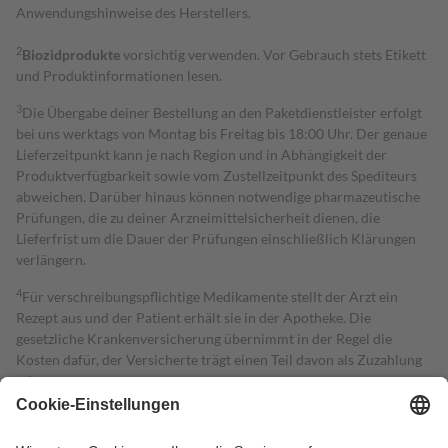
Anwendungshinweise des Herstellers.
2
Biozidprodukte
vorsichtig verwenden. Vor Gebrauch stets Etikett
und Produktinformationen lesen.
3
Die Übergabe deiner Bestellung an den Paketdienstleister erfolgt
bei uns werktags von Montag bis Freitag bis 18:00 Uhr. Der genaue
Lieferzeitpunkt kann je nach Region und in Abhängigkeit der
Produktverfügbarkeit sowie vom Zustellzeitpunkt des Spediteurs
abweichen. Darüber hinaus können notwendige pharmazeutische
Prüfungen, die zu deiner Arzneimittelsicherheit dienen, die
Lieferfrist um die Dauer der Prüfungen einschließlich Klärungen
verlängern.
4
Für verschreibungspflichtige Medikamente stellt der Arzt ein
Rezept aus und der Patient erhält sie in der Apotheke. Die
gesetzliche Krankenversicherung übernimmt in der Regel die
Kosten dafür, der Versicherte trägt einen Teil davon als Zuzahlung
mit.
Grundsätzlich leisten Mitglieder Zuzahlungen in Höhe von zehn
Prozent des Abgabepreises,
mindestens
jedoch
fünf Euro
und
höchstens zehn Euro.
Es sind jedoch nie mehr als die tatsächlichen