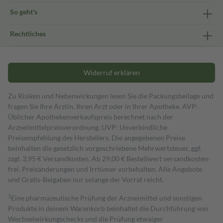
So geht's
Rechtliches
Widerruf erklären
Zu Risiken und Nebenwirkungen lesen Sie die Packungsbeilage und
fragen Sie Ihre Ärztin, Ihren Arzt oder in Ihrer Apotheke. AVP:
Üblicher Apothekenverkaufspreis berechnet nach der
Arzneimittelpreisverordnung. UVP: Unverbindliche
Preisempfehlung des Herstellers. Die angegebenen Preise
beinhalten die gesetzlich vorgeschriebene Mehrwertsteuer, ggf.
zzgl. 3,95 € Versandkosten. Ab 29,00 € Bestell­wert versand­kosten­
frei. Preisänderungen und Irrtümer vorbehalten. Alle Angebote
und Gratis-Beigaben nur solange der Vorrat reicht.
1
Eine pharmazeutische Prüfung der Arzneimittel und sonstigen
Produkte in deinem Warenkorb beinhaltet die Durchführung von
Wechselwirkungschecks und die Prüfung etwaiger