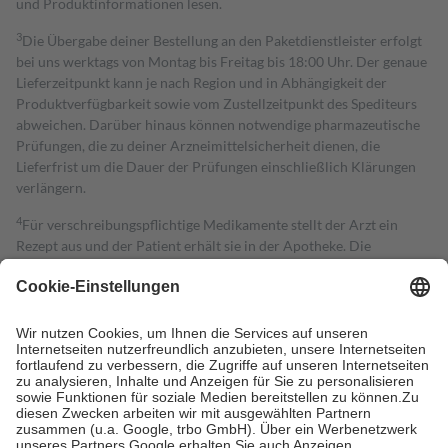
und Produktinformationen lesen.
3
Die Übergabe deiner Bestellung an den Paketdienstleister erfolgt
bei uns werktags von Montag bis Freitag bis 18:00 Uhr. Der genaue
Lieferzeitpunkt kann je nach Region und in Abhängigkeit der
Produktverfügbarkeit sowie vom Zustellzeitpunkt des Spediteurs
abweichen. Darüber hinaus können notwendige pharmazeutische
Prüfungen, die zu deiner Arzneimittelsicherheit dienen, die
Lieferfrist um die Dauer der Prüfungen einschließlich Klärungen
verlängern.
4
Für verschreibungspflichtige Medikamente stellt der Arzt ein
Rezept aus und der Patient erhält sie in der Apotheke. Die
gesetzliche Krankenversicherung übernimmt in der Regel die
Kosten dafür, der Versicherte trägt einen Teil davon als Zuzahlung
mit.
Grundsätzlich leisten Mitglieder Zuzahlungen in Höhe von zehn
Prozent des Abgabepreises,
mindestens
jedoch
fünf Euro
und
höchstens zehn Euro.
Es sind jedoch nie mehr als die tatsächlichen
Kosten der Leistung zu entrichten.
Diese Regeln gelten grundsätzlich auch für Online-Apotheken.
Bei Heilmitteln und häuslicher Krankenpflege beträgt die