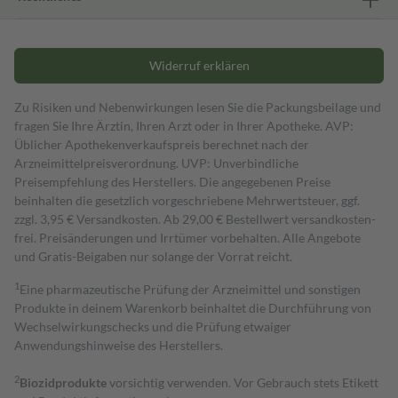
Widerruf erklären
Zu Risiken und Nebenwirkungen lesen Sie die Packungsbeilage und
fragen Sie Ihre Ärztin, Ihren Arzt oder in Ihrer Apotheke. AVP:
Üblicher Apothekenverkaufspreis berechnet nach der
Arzneimittelpreisverordnung. UVP: Unverbindliche
Preisempfehlung des Herstellers. Die angegebenen Preise
beinhalten die gesetzlich vorgeschriebene Mehrwertsteuer, ggf.
zzgl. 3,95 € Versandkosten. Ab 29,00 € Bestell­wert versand­kosten­
frei. Preisänderungen und Irrtümer vorbehalten. Alle Angebote
und Gratis-Beigaben nur solange der Vorrat reicht.
1
Eine pharmazeutische Prüfung der Arzneimittel und sonstigen
Produkte in deinem Warenkorb beinhaltet die Durchführung von
Wechselwirkungschecks und die Prüfung etwaiger
Anwendungshinweise des Herstellers.
2
Biozidprodukte
vorsichtig verwenden. Vor Gebrauch stets Etikett