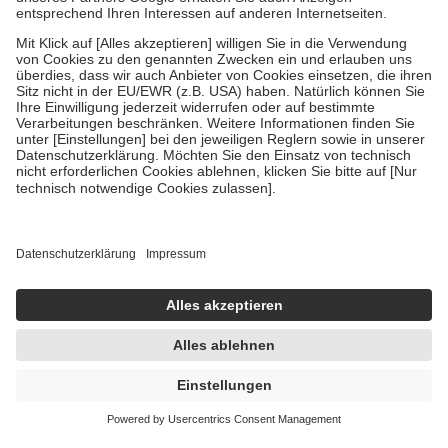
Zuzahlung zehn Prozent der Kosten sowie zehn Euro je
Verordnung.
Um das Engagement der Versicherten für ihre eigene Gesundheit zu
stärken und die besondere Stellung der Familie zu unterstützen,
fallen
keine Zuzahlungen
an bei:
• Kindern und Jugendlichen bis zum vollendeten 18. Lebensjahr
mit Ausnahme der Fahrkosten
• Untersuchungen zur Vorsorge und Früherkennung, die von der
GKV getragen werden
• empfohlenen Schutzimpfungen
• Harn- und Blutteststreifen
Wir nutzen Trusted Shops als unabhängigen Dienstleister für die
Einholung von Bewertungen. Trusted Shops hat Maßnahmen
getroffen, um sicherzustellen, dass es sich um echte Bewertungen
handelt. Mehr Informationen findest du hier:
https://help.etrusted.com/hc/de/articles/4419944605341
Einige Bilder und Inhalte wurden unter Zuhilfenahme künstlicher
Intelligenz erstellt.
326,60 €