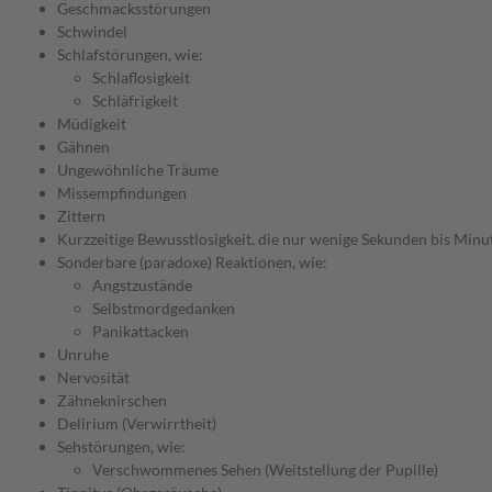
Geschmacksstörungen
Schwindel
Schlafstörungen, wie:
Schlaflosigkeit
Schläfrigkeit
Müdigkeit
Gähnen
Ungewöhnliche Träume
Missempfindungen
Zittern
Kurzzeitige Bewusstlosigkeit, die nur wenige Sekunden bis Minu
Sonderbare (paradoxe) Reaktionen, wie:
Angstzustände
Selbstmordgedanken
Panikattacken
Unruhe
Nervosität
Zähneknirschen
Delirium (Verwirrtheit)
Sehstörungen, wie:
Verschwommenes Sehen (Weitstellung der Pupille)