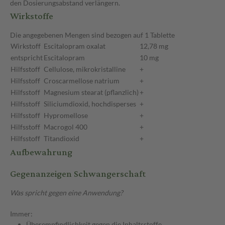
den Dosierungsabstand verlängern.
Wirkstoffe
Die angegebenen Mengen sind bezogen auf 1 Tablette
Wirkstoff
Escitalopram oxalat
12,78 mg
entspricht
Escitalopram
10 mg
Hilfsstoff
Cellulose, mikrokristalline
+
Hilfsstoff
Croscarmellose natrium
+
Hilfsstoff
Magnesium stearat (pflanzlich)
+
Hilfsstoff
Siliciumdioxid, hochdisperses
+
Hilfsstoff
Hypromellose
+
Hilfsstoff
Macrogol 400
+
Hilfsstoff
Titandioxid
+
Aufbewahrung
Gegenanzeigen Schwangerschaft
Was spricht gegen eine Anwendung?
Immer:
Überempfindlichkeit gegen die Inhaltsstoffe