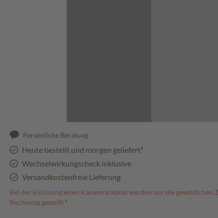
Abbildung kann abweichen
Persönliche Beratung
Heute bestellt und morgen geliefert³
Wechselwirkungscheck inklusive
Versandkostenfreie Lieferung
Bei der Einlösung eines Kassenrezeptes werden nur die gesetzlichen 
Rechnung gestellt.⁴