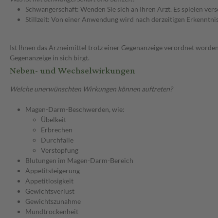
Schwangerschaft: Wenden Sie sich an Ihren Arzt. Es spielen ve
Stillzeit: Von einer Anwendung wird nach derzeitigen Erkenntniss
Ist Ihnen das Arzneimittel trotz einer Gegenanzeige verordnet worden
Gegenanzeige in sich birgt.
Neben- und Wechselwirkungen
Welche unerwünschten Wirkungen können auftreten?
Magen-Darm-Beschwerden, wie:
Übelkeit
Erbrechen
Durchfälle
Verstopfung
Blutungen im Magen-Darm-Bereich
Appetitsteigerung
Appetitlosigkeit
Gewichtsverlust
Gewichtszunahme
Mundtrockenheit