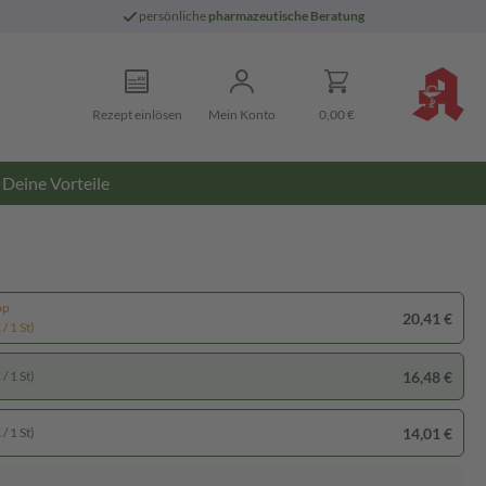
persönliche
pharmazeutische Beratung
Rezept einlösen
Mein Konto
0,00 €
Deine Vorteile
pp
20,41 €
/ 1 St)
16,48 €
/ 1 St)
14,01 €
/ 1 St)