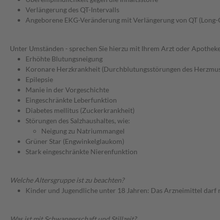
Verlängerung des QT-Intervalls
Angeborene EKG-Veränderung mit Verlängerung von QT (Long
Unter Umständen - sprechen Sie hierzu mit Ihrem Arzt oder Apotheke
Erhöhte Blutungsneigung
Koronare Herzkrankheit (Durchblutungsstörungen des Herzmus
Epilepsie
Manie in der Vorgeschichte
Eingeschränkte Leberfunktion
Diabetes mellitus (Zuckerkrankheit)
Störungen des Salzhaushaltes, wie:
Neigung zu Natriummangel
Grüner Star (Engwinkelglaukom)
Stark eingeschränkte Nierenfunktion
Welche Altersgruppe ist zu beachten?
Kinder und Jugendliche unter 18 Jahren: Das Arzneimittel darf
Was ist mit Schwangerschaft und Stillzeit?