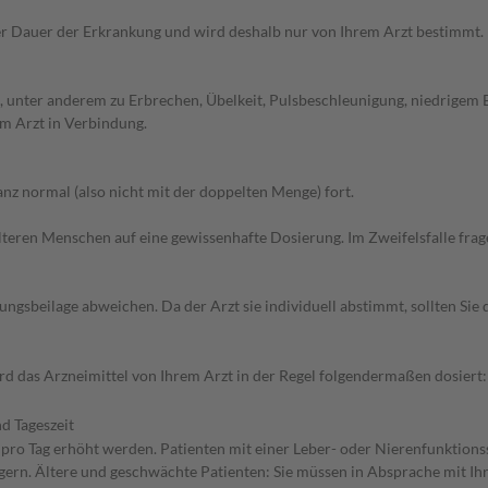
r Dauer der Erkrankung und wird deshalb nur von Ihrem Arzt bestimmt.
 unter anderem zu Erbrechen, Übelkeit, Pulsbeschleunigung, niedrigem 
m Arzt in Verbindung.
z normal (also nicht mit der doppelten Menge) fort.
d älteren Menschen auf eine gewissenhafte Dosierung. Im Zweifelsfalle f
gsbeilage abweichen. Da der Arzt sie individuell abstimmt, sollten Si
d das Arzneimittel von Ihrem Arzt in der Regel folgendermaßen dosier
d Tageszeit
n pro Tag erhöht werden. Patienten mit einer Leber- oder Nierenfunktions
ern. Ältere und geschwächte Patienten: Sie müssen in Absprache mit Ihre