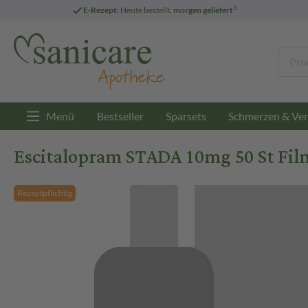
3
E-Rezept:
Heute bestellt,
morgen geliefert
Menü
Bestseller
Sparsets
Schmerzen & Ver
Escitalopram STADA 10mg 50 St Fil
Rezeptpflichtig