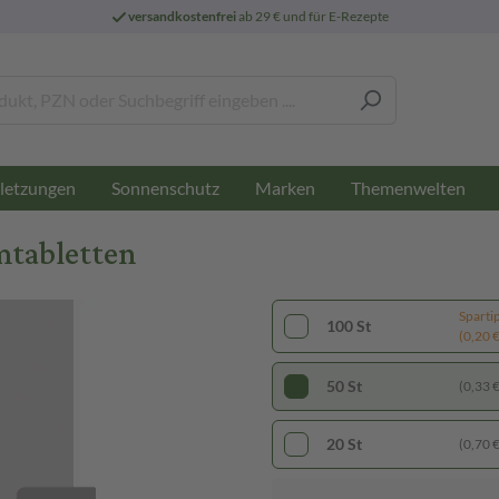
versandkostenfrei
ab 29 € und für E-Rezepte
letzungen
Sonnenschutz
Marken
Themenwelten
mtabletten
Sparti
100 St
(0,20 € 
50 St
(0,33 € 
20 St
(0,70 € 