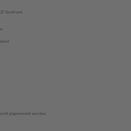
-QT-Syndrom)
r:
kels)
 nicht angewendet werden.