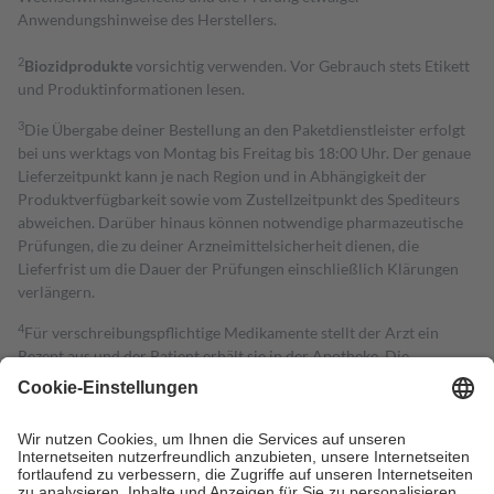
Anwendungshinweise des Herstellers.
2
Biozidprodukte
vorsichtig verwenden. Vor Gebrauch stets Etikett
und Produktinformationen lesen.
3
Die Übergabe deiner Bestellung an den Paketdienstleister erfolgt
bei uns werktags von Montag bis Freitag bis 18:00 Uhr. Der genaue
Lieferzeitpunkt kann je nach Region und in Abhängigkeit der
Produktverfügbarkeit sowie vom Zustellzeitpunkt des Spediteurs
abweichen. Darüber hinaus können notwendige pharmazeutische
Prüfungen, die zu deiner Arzneimittelsicherheit dienen, die
Lieferfrist um die Dauer der Prüfungen einschließlich Klärungen
verlängern.
4
Für verschreibungspflichtige Medikamente stellt der Arzt ein
Rezept aus und der Patient erhält sie in der Apotheke. Die
gesetzliche Krankenversicherung übernimmt in der Regel die
Kosten dafür, der Versicherte trägt einen Teil davon als Zuzahlung
mit.
Grundsätzlich leisten Mitglieder Zuzahlungen in Höhe von zehn
Prozent des Abgabepreises,
mindestens
jedoch
fünf Euro
und