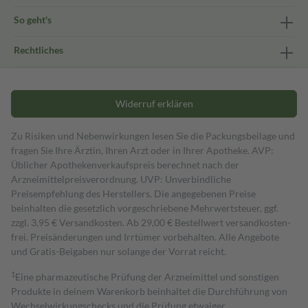
So geht's
Rechtliches
Widerruf erklären
Zu Risiken und Nebenwirkungen lesen Sie die Packungsbeilage und
fragen Sie Ihre Ärztin, Ihren Arzt oder in Ihrer Apotheke. AVP:
Üblicher Apothekenverkaufspreis berechnet nach der
Arzneimittelpreisverordnung. UVP: Unverbindliche
Preisempfehlung des Herstellers. Die angegebenen Preise
beinhalten die gesetzlich vorgeschriebene Mehrwertsteuer, ggf.
zzgl. 3,95 € Versandkosten. Ab 29,00 € Bestell­wert versand­kosten­
frei. Preisänderungen und Irrtümer vorbehalten. Alle Angebote
und Gratis-Beigaben nur solange der Vorrat reicht.
1
Eine pharmazeutische Prüfung der Arzneimittel und sonstigen
Produkte in deinem Warenkorb beinhaltet die Durchführung von
Wechselwirkungschecks und die Prüfung etwaiger