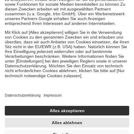
höchstens zehn Euro.
Es sind jedoch nie mehr als die tatsächlichen
Kosten der Leistung zu entrichten.
Diese Regeln gelten grundsätzlich auch für Online-Apotheken.
Bei Heilmitteln und häuslicher Krankenpflege beträgt die
Zuzahlung zehn Prozent der Kosten sowie zehn Euro je
Verordnung.
Um das Engagement der Versicherten für ihre eigene Gesundheit zu
stärken und die besondere Stellung der Familie zu unterstützen,
fallen
keine Zuzahlungen
an bei:
• Kindern und Jugendlichen bis zum vollendeten 18. Lebensjahr
mit Ausnahme der Fahrkosten
• Untersuchungen zur Vorsorge und Früherkennung, die von der
GKV getragen werden
• empfohlenen Schutzimpfungen
• Harn- und Blutteststreifen
Wir nutzen Trusted Shops als unabhängigen Dienstleister für die
Einholung von Bewertungen. Trusted Shops hat Maßnahmen
getroffen, um sicherzustellen, dass es sich um echte Bewertungen
handelt. Mehr Informationen findest du hier:
https://help.etrusted.com/hc/de/articles/4419944605341