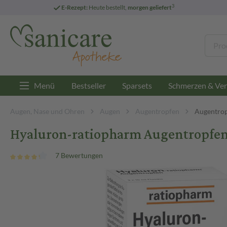
3
E-Rezept:
Heute bestellt,
morgen geliefert
Menü
Bestseller
Sparsets
Schmerzen & Ver
Augen, Nase und Ohren
Augen
Augentropfen
Augentrop
Hyaluron-ratiopharm Augentropfen
7 Bewertungen