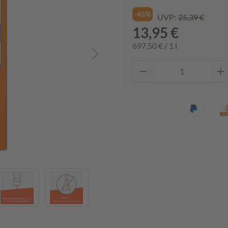
-45%
UVP:
25,39 €
13,95 €
697,50 € / 1 l