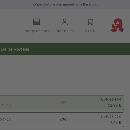
persönliche
pharmazeutische Beratung
Rezept einlösen
Mein Konto
0,00 €
Deine Vorteile
UVP:
25,39 €
pp
-45%
13,95 €
 € / 1 l)
UVP:
13,99 €
-47%
 € / 1 l)
7,45 €