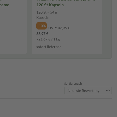
Creme
120 St Kapseln
120 St = 54 g
Kapseln
-10%
UVP:
43,39 €
38,97 €
721,67 € / 1 kg
sofort lieferbar
Sortiert nach