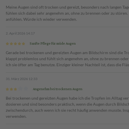
Meine Augen sind oft trocken und gereizt, besonders nach langen Ta
fühlen sich dabei sehr angenehm an, ohne zu brennen oder zu stören.
anfühlen. Würde ich wieder verwenden.
2. April 2026 14:17
Sanfte Pflege für müde Augen
Gerade bei trockenen und gereizten Augen am Bildschirm sind die Tro
klappt problemlos und fühlt sich angenehm an, ohne zu brennen oder
ich sie öfter am Tag benutze. Einziger kleiner Nachteil ist, dass die Fl
31. März 2026 12:33
Angenehm bei trockenen Augen
Bei trockenen und gereizten Augen habe ich die Tropfen im Alltag ve
dosieren und sind besonders praktisch, wenn die Augen durch Bildsc
zwischendurch, auch wenn ich sie recht häufig anwenden musste. Insg
verwenden.