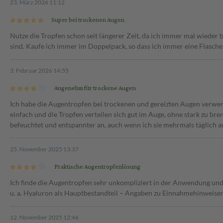
23. März 2026 11:12
Super bei trockenen Augen
Nutze die Tropfen schon seit längerer Zeit, da ich immer mal wieder t
sind. Kaufe ich immer im Doppelpack, so dass ich immer eine Flasche
3. Februar 2026 14:55
Angenehm für trockene Augen
Ich habe die Augentropfen bei trockenen und gereizten Augen verwend
einfach und die Tropfen verteilen sich gut im Auge, ohne stark zu br
befeuchtet und entspannter an, auch wenn ich sie mehrmals täglich
25. November 2025 13:37
Praktische Augentropfenlösung
Ich finde die Augentropfen sehr unkompliziert in der Anwendung und d
u. a. Hyaluron als Hauptbestandteil – Angaben zu Einnahmehinweisen 
12. November 2025 12:46