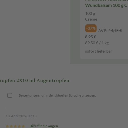
Wundbalsam 100 g 
100 g
Creme
-37%
AVP:
14,18 €
8,95 €
89,50 € / 1 kg
sofort lieferbar
ropfen 2X10 ml Augentropfen
Bewertungen nur in der aktuellen Sprache anzeigen.
18. April 2026 09:13
Hilfe für die Augen