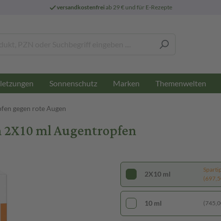
versandkostenfrei
ab 29 € und für E-Rezepte
letzungen
Sonnenschutz
Marken
Themenwelten
fen gegen rote Augen
 2X10 ml Augentropfen
Sparti
2X10 ml
(697,50
10 ml
(745,00