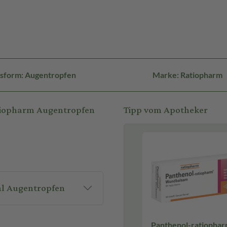
sform: Augentropfen
Marke: Ratiopharm
tiopharm Augentropfen
Tipp vom Apotheker
l Augentropfen
Panthenol-ratiopha