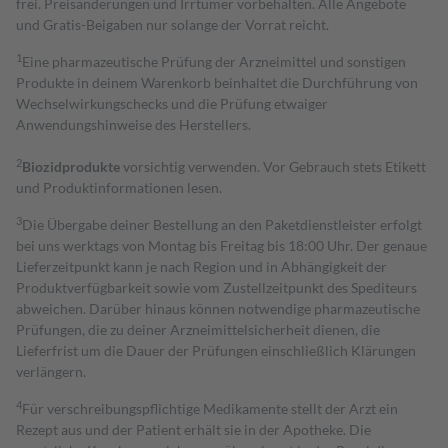
frei. Preisänderungen und Irrtümer vorbehalten. Alle Angebote
und Gratis-Beigaben nur solange der Vorrat reicht.
1
Eine pharmazeutische Prüfung der Arzneimittel und sonstigen
Produkte in deinem Warenkorb beinhaltet die Durchführung von
Wechselwirkungschecks und die Prüfung etwaiger
Anwendungshinweise des Herstellers.
2
Biozidprodukte
vorsichtig verwenden. Vor Gebrauch stets Etikett
und Produktinformationen lesen.
3
Die Übergabe deiner Bestellung an den Paketdienstleister erfolgt
bei uns werktags von Montag bis Freitag bis 18:00 Uhr. Der genaue
Lieferzeitpunkt kann je nach Region und in Abhängigkeit der
Produktverfügbarkeit sowie vom Zustellzeitpunkt des Spediteurs
abweichen. Darüber hinaus können notwendige pharmazeutische
Prüfungen, die zu deiner Arzneimittelsicherheit dienen, die
Lieferfrist um die Dauer der Prüfungen einschließlich Klärungen
verlängern.
4
Für verschreibungspflichtige Medikamente stellt der Arzt ein
Rezept aus und der Patient erhält sie in der Apotheke. Die