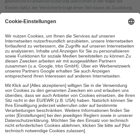
gesetzliche Krankenversicherung übernimmt in der Regel die
Kosten dafür, der Versicherte trägt einen Teil davon als Zuzahlung
mit.
Grundsätzlich leisten Mitglieder Zuzahlungen in Höhe von zehn
Prozent des Abgabepreises,
mindestens
jedoch
fünf Euro
und
höchstens zehn Euro.
Es sind jedoch nie mehr als die tatsächlichen
Kosten der Leistung zu entrichten.
Diese Regeln gelten grundsätzlich auch für Online-Apotheken.
Bei Heilmitteln und häuslicher Krankenpflege beträgt die
Zuzahlung zehn Prozent der Kosten sowie zehn Euro je
Verordnung.
Um das Engagement der Versicherten für ihre eigene Gesundheit zu
stärken und die besondere Stellung der Familie zu unterstützen,
fallen
keine Zuzahlungen
an bei:
• Kindern und Jugendlichen bis zum vollendeten 18. Lebensjahr
mit Ausnahme der Fahrkosten
• Untersuchungen zur Vorsorge und Früherkennung, die von der
GKV getragen werden
• empfohlenen Schutzimpfungen
• Harn- und Blutteststreifen
Wir nutzen Trusted Shops als unabhängigen Dienstleister für die