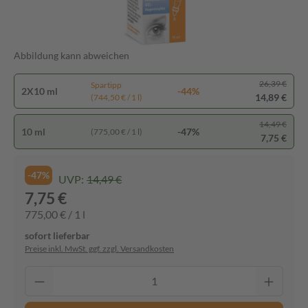
Abbildung kann abweichen
26,39 €
Spartipp
2X10 ml
-44%
14,89 €
(744,50 € / 1 l)
14,49 €
10 ml
-47%
(775,00 € / 1 l)
7,75 €
-47%
UVP:
14,49 €
7,75 €
775,00 € / 1 l
sofort lieferbar
Preise inkl. MwSt. ggf. zzgl. Versandkosten