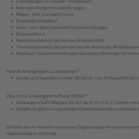
Erkrankungen im Schädel-, Hirnbereich
Relevante Blutgerinnungsstörungen
Magen- oder Darmgeschwüre
Drohende Fehlgeburt
Leber- oder Bauchspeicheldrüsenerkrankungen
Bluthochdruck
Bakterieninfektion des Herzens (Endokarditis)
Thrombozytopenie (Verminderung der Anzahl der Blutplättchen
Netzhaut-, Glaskörperblutungen und andere Blutungen im inne
Welche Altersgruppe ist zu beachten?
Kinder und Jugendliche unter 18 Jahren: Das Arzneimittel darf
Was ist mit Schwangerschaft und Stillzeit?
Schwangerschaft: Wenden Sie sich an Ihren Arzt. Es spielen ve
Stillzeit: Es gibt nach derzeitigen Erkenntnissen keine Hinweise
Ist Ihnen das Arzneimittel trotz einer Gegenanzeige verordnet worden
Gegenanzeige in sich birgt.