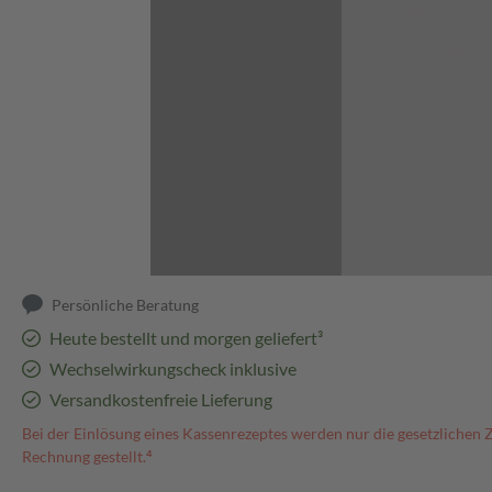
Abbildung kann abweichen
Persönliche Beratung
Heute bestellt und morgen geliefert³
Wechselwirkungscheck inklusive
Versandkostenfreie Lieferung
Bei der Einlösung eines Kassenrezeptes werden nur die gesetzlichen 
Rechnung gestellt.⁴