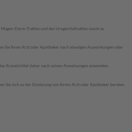
 Magen-Darm-Traktes und des Urogenitaltraktes sowie zu
ragen Sie Ihren Arzt oder Apotheker nach etwaigen Auswirkungen oder
e das Arzneimittel daher nach seinen Anweisungen anwenden.
sen Sie sich zu der Dosierung von Ihrem Arzt oder Apotheker beraten.