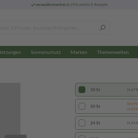
versandkostenfrei
ab 29 € und für E-Rezepte
letzungen
Sonnenschutz
Marken
Themenwelten
50 St
(4,67 € 
Sparti
50 St
(4,65 € 
24 St
(4,91 € 