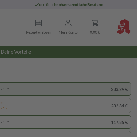
persönliche
pharmazeutische Beratung
Rezept einlösen
Mein Konto
0,00 €
Deine Vorteile
233,29 €
/ 1 St)
pp
232,34 €
/ 1 St)
117,85 €
/ 1 St)