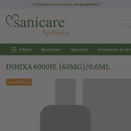
3
E-Rezept:
Heute bestellt,
morgen geliefert
Menü
Bestseller
Sparsets
Schmerzen & Ver
INHIXA 6000IE (60MG)/0.6ML
Rezeptpflichtig