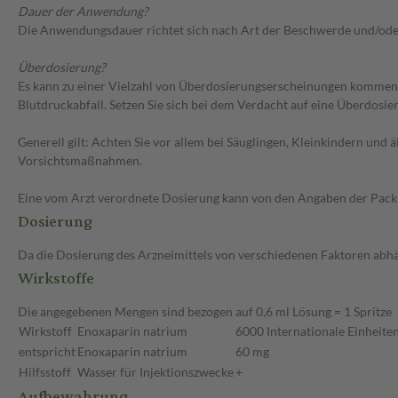
Dauer der Anwendung?
Die Anwendungsdauer richtet sich nach Art der Beschwerde und/ode
Überdosierung?
Es kann zu einer Vielzahl von Überdosierungserscheinungen kommen
Blutdruckabfall. Setzen Sie sich bei dem Verdacht auf eine Überdosi
Generell gilt: Achten Sie vor allem bei Säuglingen, Kleinkindern un
Vorsichtsmaßnahmen.
Eine vom Arzt verordnete Dosierung kann von den Angaben der Packun
Dosierung
Da die Dosierung des Arzneimittels von verschiedenen Faktoren abhäng
Wirkstoffe
Die angegebenen Mengen sind bezogen auf 0,6 ml Lösung = 1 Spritze
Wirkstoff
Enoxaparin natrium
6000 Internationale Einheiten
entspricht
Enoxaparin natrium
60 mg
Hilfsstoff
Wasser für Injektionszwecke
+
Aufbewahrung