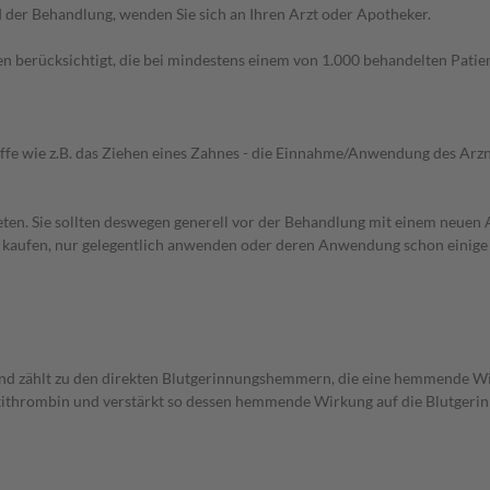
der Behandlung, wenden Sie sich an Ihren Arzt oder Apotheker.
n berücksichtigt, die bei mindestens einem von 1.000 behandelten Patien
iffe wie z.B. das Ziehen eines Zahnes - die Einnahme/Anwendung des Arznei
en. Sie sollten deswegen generell vor der Behandlung mit einem neuen A
st kaufen, nur gelegentlich anwenden oder deren Anwendung schon einige 
nd zählt zu den direkten Blutgerinnungshemmern, die eine hemmende W
Antithrombin und verstärkt so dessen hemmende Wirkung auf die Blutger