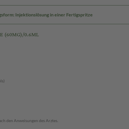
form: Injektionslösung in einer Fertigspritze
IE (60MG)/0.6ML
ls)
ach den Anweisungen des Arztes.