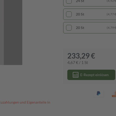
24 St
(4,92 € 
20 St
(4,77 € 
20 St
(4,79 € 
233,29 €
4,67 € / 1 St
E-Rezept einlösen
Zuzahlungen und Eigenanteile in