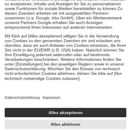
Bei Heilmitteln und häuslicher Krankenpflege beträgt die
Zuzahlung zehn Prozent der Kosten sowie zehn Euro je
Verordnung.
Um das Engagement der Versicherten für ihre eigene Gesundheit zu
stärken und die besondere Stellung der Familie zu unterstützen,
fallen
keine Zuzahlungen
an bei:
• Kindern und Jugendlichen bis zum vollendeten 18. Lebensjahr
mit Ausnahme der Fahrkosten
• Untersuchungen zur Vorsorge und Früherkennung, die von der
GKV getragen werden
• empfohlenen Schutzimpfungen
• Harn- und Blutteststreifen
Wir nutzen Trusted Shops als unabhängigen Dienstleister für die
Einholung von Bewertungen. Trusted Shops hat Maßnahmen
getroffen, um sicherzustellen, dass es sich um echte Bewertungen
handelt. Mehr Informationen findest du hier:
https://help.etrusted.com/hc/de/articles/4419944605341
Einige Bilder und Inhalte wurden unter Zuhilfenahme künstlicher
Intelligenz erstellt.