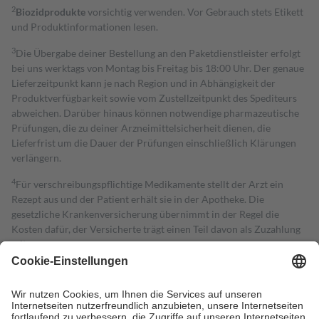
2
Biozidprodukte
vorsichtig verwenden. Vor Gebrauch stets Etikett
und Produktinformationen lesen.
3
Die Übergabe deiner Bestellung an den Paketdienstleister erfolgt
bei uns werktags von Montag bis Freitag bis 18:00 Uhr. Der genaue
Lieferzeitpunkt kann je nach Region und in Abhängigkeit der
Produktverfügbarkeit sowie vom Zustellzeitpunkt des Spediteurs
abweichen. Darüber hinaus können notwendige pharmazeutische
Prüfungen, die zu deiner Arzneimittelsicherheit dienen, die
Lieferfrist um die Dauer der Prüfungen einschließlich Klärungen
verlängern.
4
Für verschreibungspflichtige Medikamente stellt der Arzt ein
Rezept aus und der Patient erhält sie in der Apotheke. Die
gesetzliche Krankenversicherung übernimmt in der Regel die
Kosten dafür, der Versicherte trägt einen Teil davon als Zuzahlung
mit.
Grundsätzlich leisten Mitglieder Zuzahlungen in Höhe von zehn
Prozent des Abgabepreises,
mindestens
jedoch
fünf Euro
und
höchstens zehn Euro.
Es sind jedoch nie mehr als die tatsächlichen
Kosten der Leistung zu entrichten.
Diese Regeln gelten grundsätzlich auch für Online-Apotheken.