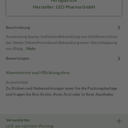
Hersteller: LEO Pharma GmbH
Beschreibung
Anwendung &amp; IndikationBehandlung von Gefäßverschluss
der Venen (Venenthrombose) Behandlung einer Verschleppung
von Blutg…
Mehr
Bewertungen
Hinweistexte und Pflichtangaben
Arzneimittel
Zu Risiken und Nebenwirkungen lesen Sie die Packungsbeilage
und fragen Sie Ihre Ärztin, Ihren Arzt oder in Ihrer Apotheke.
Versandarten
i.d.R. am nächsten Werktag