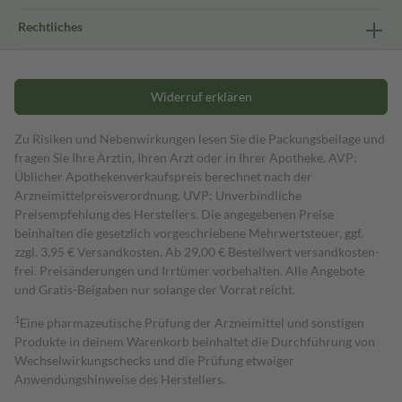
Rechtliches
Widerruf erklären
Zu Risiken und Nebenwirkungen lesen Sie die Packungsbeilage und
fragen Sie Ihre Ärztin, Ihren Arzt oder in Ihrer Apotheke. AVP:
Üblicher Apothekenverkaufspreis berechnet nach der
Arzneimittelpreisverordnung. UVP: Unverbindliche
Preisempfehlung des Herstellers. Die angegebenen Preise
beinhalten die gesetzlich vorgeschriebene Mehrwertsteuer, ggf.
zzgl. 3,95 € Versandkosten. Ab 29,00 € Bestell­wert versand­kosten­
frei. Preisänderungen und Irrtümer vorbehalten. Alle Angebote
und Gratis-Beigaben nur solange der Vorrat reicht.
1
Eine pharmazeutische Prüfung der Arzneimittel und sonstigen
Produkte in deinem Warenkorb beinhaltet die Durchführung von
Wechselwirkungschecks und die Prüfung etwaiger
Anwendungshinweise des Herstellers.