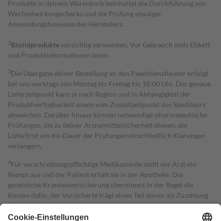
Produkte in deinem Warenkorb beinhaltet die Durchführung von
Wechselwirkungschecks und die Prüfung etwaiger
Anwendungshinweise des Herstellers.
2
Biozidprodukte
vorsichtig verwenden. Vor Gebrauch stets Etikett
und Produktinformationen lesen.
3
Die Übergabe deiner Bestellung an den Paketdienstleister erfolgt
bei uns werktags von Montag bis Freitag bis 18:00 Uhr. Der genaue
Lieferzeitpunkt kann je nach Region und in Abhängigkeit der
Produktverfügbarkeit sowie vom Zustellzeitpunkt des Spediteurs
abweichen. Darüber hinaus können notwendige pharmazeutische
Prüfungen, die zu deiner Arzneimittelsicherheit dienen, die
Lieferfrist um die Dauer der Prüfungen einschließlich Klärungen
verlängern.
4
Für verschreibungspflichtige Medikamente stellt der Arzt ein
Rezept aus und der Patient erhält sie in der Apotheke. Die
gesetzliche Krankenversicherung übernimmt in der Regel die
Kosten dafür, der Versicherte trägt einen Teil davon als Zuzahlung
mit.
Grundsätzlich leisten Mitglieder Zuzahlungen in Höhe von zehn