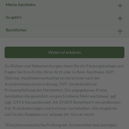
Meine Apotheke
So geht's
Rechtliches
Widerruf erklären
Zu Risiken und Nebenwirkungen lesen Sie die Packungsbeilage und
fragen Sie Ihre Ärztin, Ihren Arzt oder in Ihrer Apotheke. AVP:
Üblicher Apothekenverkaufspreis berechnet nach der
Arzneimittelpreisverordnung. UVP: Unverbindliche
Preisempfehlung des Herstellers. Die angegebenen Preise
beinhalten die gesetzlich vorgeschriebene Mehrwertsteuer, ggf.
zzgl. 3,95 € Versandkosten. Ab 29,00 € Bestell­wert versand­kosten­
frei. Preisänderungen und Irrtümer vorbehalten. Alle Angebote
und Gratis-Beigaben nur solange der Vorrat reicht.
1
Eine pharmazeutische Prüfung der Arzneimittel und sonstigen