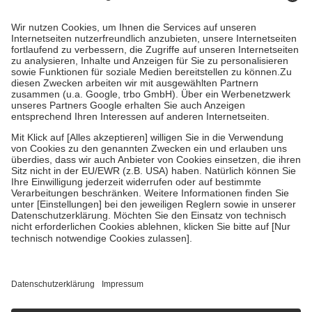
Prozent des Abgabepreises,
mindestens
jedoch
fünf Euro
und
höchstens zehn Euro.
Es sind jedoch nie mehr als die tatsächlichen
Kosten der Leistung zu entrichten.
Diese Regeln gelten grundsätzlich auch für Online-Apotheken.
Bei Heilmitteln und häuslicher Krankenpflege beträgt die
Zuzahlung zehn Prozent der Kosten sowie zehn Euro je
Verordnung.
Um das Engagement der Versicherten für ihre eigene Gesundheit zu
stärken und die besondere Stellung der Familie zu unterstützen,
fallen
keine Zuzahlungen
an bei:
• Kindern und Jugendlichen bis zum vollendeten 18. Lebensjahr
mit Ausnahme der Fahrkosten
• Untersuchungen zur Vorsorge und Früherkennung, die von der
GKV getragen werden
• empfohlenen Schutzimpfungen
• Harn- und Blutteststreifen
Wir nutzen Trusted Shops als unabhängigen Dienstleister für die
Einholung von Bewertungen. Trusted Shops hat Maßnahmen
getroffen, um sicherzustellen, dass es sich um echte Bewertungen
handelt. Mehr Informationen findest du hier:
https://help.etrusted.com/hc/de/articles/4419944605341