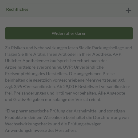
Rechtliches
Widerruf erklären
Zu Risiken und Nebenwirkungen lesen Sie die Packungsbeilage und
fragen Sie Ihre Ärztin, Ihren Arzt oder in Ihrer Apotheke. AVP:
Üblicher Apothekenverkaufspreis berechnet nach der
Arzneimittelpreisverordnung. UVP: Unverbindliche
Preisempfehlung des Herstellers. Die angegebenen Preise
beinhalten die gesetzlich vorgeschriebene Mehrwertsteuer, ggf.
zzgl. 3,95 € Versandkosten. Ab 29,00 € Bestell­wert versand­kosten­
frei. Preisänderungen und Irrtümer vorbehalten. Alle Angebote
und Gratis-Beigaben nur solange der Vorrat reicht.
1
Eine pharmazeutische Prüfung der Arzneimittel und sonstigen
Produkte in deinem Warenkorb beinhaltet die Durchführung von
Wechselwirkungschecks und die Prüfung etwaiger
Anwendungshinweise des Herstellers.