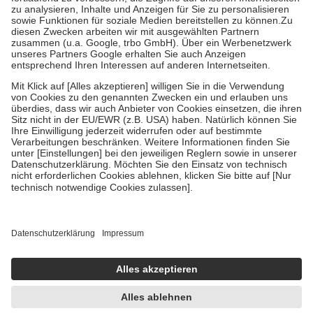
Bei Heilmitteln und häuslicher Krankenpflege beträgt die
Zuzahlung zehn Prozent der Kosten sowie zehn Euro je
Verordnung.
Um das Engagement der Versicherten für ihre eigene Gesundheit zu
stärken und die besondere Stellung der Familie zu unterstützen,
fallen
keine Zuzahlungen
an bei:
• Kindern und Jugendlichen bis zum vollendeten 18. Lebensjahr
mit Ausnahme der Fahrkosten
• Untersuchungen zur Vorsorge und Früherkennung, die von der
GKV getragen werden
• empfohlenen Schutzimpfungen
• Harn- und Blutteststreifen
Wir nutzen Trusted Shops als unabhängigen Dienstleister für die
Einholung von Bewertungen. Trusted Shops hat Maßnahmen
getroffen, um sicherzustellen, dass es sich um echte Bewertungen
handelt. Mehr Informationen findest du hier:
https://help.etrusted.com/hc/de/articles/4419944605341
Einige Bilder und Inhalte wurden unter Zuhilfenahme künstlicher
Intelligenz erstellt.