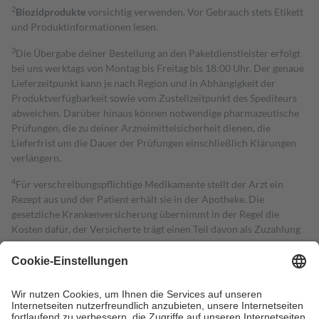
2
Biozidprodukte
vorsichtig verwenden. Vor Gebrauch stets Etikett
und Produktinformationen lesen.
3
Die Übergabe deiner Bestellung an den Paketdienstleister erfolgt
bei uns werktags von Montag bis Freitag bis 18:00 Uhr. Der genaue
Lieferzeitpunkt kann je nach Region und in Abhängigkeit der
Produktverfügbarkeit sowie vom Zustellzeitpunkt des Spediteurs
abweichen. Darüber hinaus können notwendige pharmazeutische
Prüfungen, die zu deiner Arzneimittelsicherheit dienen, die
Lieferfrist um die Dauer der Prüfungen einschließlich Klärungen
verlängern.
4
Für verschreibungspflichtige Medikamente stellt der Arzt ein
Rezept aus und der Patient erhält sie in der Apotheke. Die
gesetzliche Krankenversicherung übernimmt in der Regel die
Kosten dafür, der Versicherte trägt einen Teil davon als Zuzahlung
mit.
Grundsätzlich leisten Mitglieder Zuzahlungen in Höhe von zehn
Prozent des Abgabepreises,
mindestens
jedoch
fünf Euro
und
höchstens zehn Euro.
Es sind jedoch nie mehr als die tatsächlichen
Kosten der Leistung zu entrichten.
Diese Regeln gelten grundsätzlich auch für Online-Apotheken.