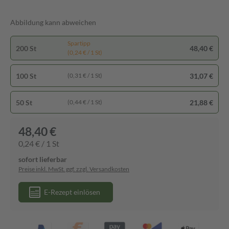
Abbildung kann abweichen
Spartipp
200 St
48,40 €
(0,24 € / 1 St)
100 St
31,07 €
(0,31 € / 1 St)
50 St
21,88 €
(0,44 € / 1 St)
48,40 €
0,24 € / 1 St
sofort lieferbar
Preise inkl. MwSt. ggf. zzgl. Versandkosten
E-Rezept einlösen