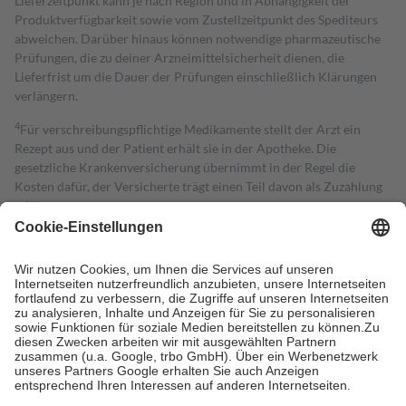
Lieferzeitpunkt kann je nach Region und in Abhängigkeit der
Produktverfügbarkeit sowie vom Zustellzeitpunkt des Spediteurs
abweichen. Darüber hinaus können notwendige pharmazeutische
Prüfungen, die zu deiner Arzneimittelsicherheit dienen, die
Lieferfrist um die Dauer der Prüfungen einschließlich Klärungen
verlängern.
4
Für verschreibungspflichtige Medikamente stellt der Arzt ein
Rezept aus und der Patient erhält sie in der Apotheke. Die
gesetzliche Krankenversicherung übernimmt in der Regel die
Kosten dafür, der Versicherte trägt einen Teil davon als Zuzahlung
mit.
Grundsätzlich leisten Mitglieder Zuzahlungen in Höhe von zehn
Prozent des Abgabepreises,
mindestens
jedoch
fünf Euro
und
höchstens zehn Euro.
Es sind jedoch nie mehr als die tatsächlichen
Kosten der Leistung zu entrichten.
Diese Regeln gelten grundsätzlich auch für Online-Apotheken.
Bei Heilmitteln und häuslicher Krankenpflege beträgt die
Zuzahlung zehn Prozent der Kosten sowie zehn Euro je
Verordnung.
Um das Engagement der Versicherten für ihre eigene Gesundheit zu
stärken und die besondere Stellung der Familie zu unterstützen,