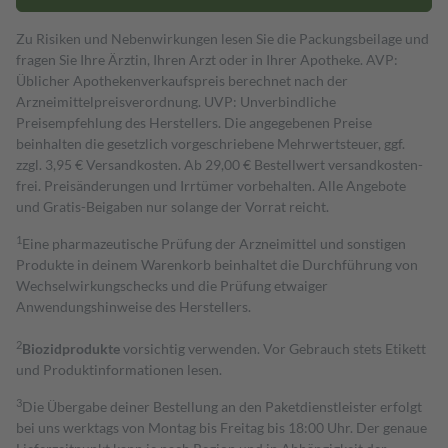
Zu Risiken und Nebenwirkungen lesen Sie die Packungsbeilage und
fragen Sie Ihre Ärztin, Ihren Arzt oder in Ihrer Apotheke. AVP:
Üblicher Apothekenverkaufspreis berechnet nach der
Arzneimittelpreisverordnung. UVP: Unverbindliche
Preisempfehlung des Herstellers. Die angegebenen Preise
beinhalten die gesetzlich vorgeschriebene Mehrwertsteuer, ggf.
zzgl. 3,95 € Versandkosten. Ab 29,00 € Bestell­wert versand­kosten­
frei. Preisänderungen und Irrtümer vorbehalten. Alle Angebote
und Gratis-Beigaben nur solange der Vorrat reicht.
1
Eine pharmazeutische Prüfung der Arzneimittel und sonstigen
Produkte in deinem Warenkorb beinhaltet die Durchführung von
Wechselwirkungschecks und die Prüfung etwaiger
Anwendungshinweise des Herstellers.
2
Biozidprodukte
vorsichtig verwenden. Vor Gebrauch stets Etikett
und Produktinformationen lesen.
3
Die Übergabe deiner Bestellung an den Paketdienstleister erfolgt
bei uns werktags von Montag bis Freitag bis 18:00 Uhr. Der genaue