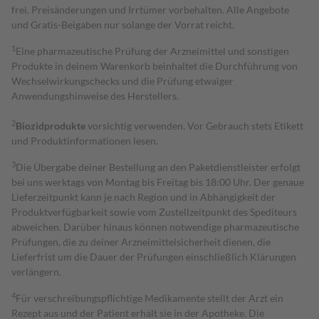
frei. Preisänderungen und Irrtümer vorbehalten. Alle Angebote
und Gratis-Beigaben nur solange der Vorrat reicht.
1
Eine pharmazeutische Prüfung der Arzneimittel und sonstigen
Produkte in deinem Warenkorb beinhaltet die Durchführung von
Wechselwirkungschecks und die Prüfung etwaiger
Anwendungshinweise des Herstellers.
2
Biozidprodukte
vorsichtig verwenden. Vor Gebrauch stets Etikett
und Produktinformationen lesen.
3
Die Übergabe deiner Bestellung an den Paketdienstleister erfolgt
bei uns werktags von Montag bis Freitag bis 18:00 Uhr. Der genaue
Lieferzeitpunkt kann je nach Region und in Abhängigkeit der
Produktverfügbarkeit sowie vom Zustellzeitpunkt des Spediteurs
abweichen. Darüber hinaus können notwendige pharmazeutische
Prüfungen, die zu deiner Arzneimittelsicherheit dienen, die
Lieferfrist um die Dauer der Prüfungen einschließlich Klärungen
verlängern.
4
Für verschreibungspflichtige Medikamente stellt der Arzt ein
Rezept aus und der Patient erhält sie in der Apotheke. Die