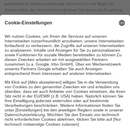
gesetzliche Krankenversicherung übernimmt in der Regel die
Kosten dafür, der Versicherte trägt einen Teil davon als Zuzahlung
mit.
Grundsätzlich leisten Mitglieder Zuzahlungen in Höhe von zehn
Prozent des Abgabepreises,
mindestens
jedoch
fünf Euro
und
höchstens zehn Euro.
Es sind jedoch nie mehr als die tatsächlichen
Kosten der Leistung zu entrichten.
Diese Regeln gelten grundsätzlich auch für Online-Apotheken.
Bei Heilmitteln und häuslicher Krankenpflege beträgt die
Zuzahlung zehn Prozent der Kosten sowie zehn Euro je
Verordnung.
Um das Engagement der Versicherten für ihre eigene Gesundheit zu
stärken und die besondere Stellung der Familie zu unterstützen,
fallen
keine Zuzahlungen
an bei:
• Kindern und Jugendlichen bis zum vollendeten 18. Lebensjahr
mit Ausnahme der Fahrkosten
• Untersuchungen zur Vorsorge und Früherkennung, die von der
GKV getragen werden
• empfohlenen Schutzimpfungen
• Harn- und Blutteststreifen