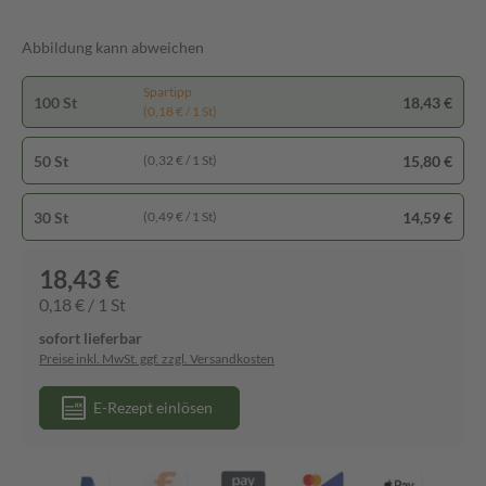
Abbildung kann abweichen
Spartipp
100 St
18,43 €
(0,18 € / 1 St)
50 St
15,80 €
(0,32 € / 1 St)
30 St
14,59 €
(0,49 € / 1 St)
18,43 €
0,18 € / 1 St
sofort lieferbar
Preise inkl. MwSt. ggf. zzgl. Versandkosten
E-Rezept einlösen