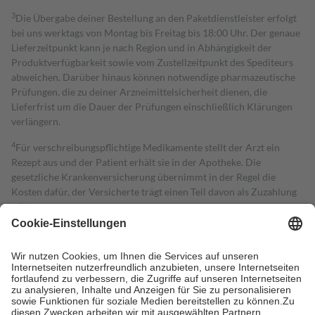
3
Die Übergabe deiner Bestellung an den Paketdienstleister erfolgt
bei uns werktags von Montag bis Freitag bis 18:00 Uhr. Der genaue
Lieferzeitpunkt kann je nach Region und in Abhängigkeit der
Produktverfügbarkeit sowie vom Zustellzeitpunkt des Spediteurs
abweichen. Darüber hinaus können notwendige pharmazeutische
Prüfungen, die zu deiner Arzneimittelsicherheit dienen, die
Lieferfrist um die Dauer der Prüfungen einschließlich Klärungen
verlängern.
4
Für verschreibungspflichtige Medikamente stellt der Arzt ein
Rezept aus und der Patient erhält sie in der Apotheke. Die
gesetzliche Krankenversicherung übernimmt in der Regel die
Kosten dafür, der Versicherte trägt einen Teil davon als Zuzahlung
mit.
Grundsätzlich leisten Mitglieder Zuzahlungen in Höhe von zehn
Prozent des Abgabepreises,
mindestens
jedoch
fünf Euro
und
höchstens zehn Euro.
Es sind jedoch nie mehr als die tatsächlichen
Kosten der Leistung zu entrichten.
Diese Regeln gelten grundsätzlich auch für Online-Apotheken.
Bei Heilmitteln und häuslicher Krankenpflege beträgt die
Zuzahlung zehn Prozent der Kosten sowie zehn Euro je