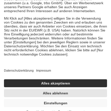
Verordnung.
Um das Engagement der Versicherten für ihre eigene Gesundheit zu
stärken und die besondere Stellung der Familie zu unterstützen,
fallen
keine Zuzahlungen
an bei:
• Kindern und Jugendlichen bis zum vollendeten 18. Lebensjahr
mit Ausnahme der Fahrkosten
• Untersuchungen zur Vorsorge und Früherkennung, die von der
GKV getragen werden
• empfohlenen Schutzimpfungen
• Harn- und Blutteststreifen
Wir nutzen Trusted Shops als unabhängigen Dienstleister für die
Einholung von Bewertungen. Trusted Shops hat Maßnahmen
getroffen, um sicherzustellen, dass es sich um echte Bewertungen
handelt. Mehr Informationen findest du hier:
https://help.etrusted.com/hc/de/articles/4419944605341
Einige Bilder und Inhalte wurden unter Zuhilfenahme künstlicher
Intelligenz erstellt.