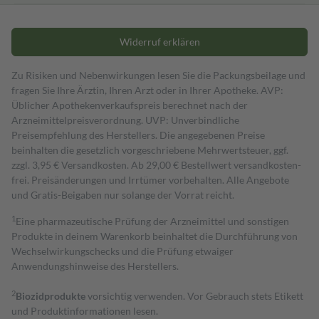
Widerruf erklären
Zu Risiken und Nebenwirkungen lesen Sie die Packungsbeilage und
fragen Sie Ihre Ärztin, Ihren Arzt oder in Ihrer Apotheke. AVP:
Üblicher Apothekenverkaufspreis berechnet nach der
Arzneimittelpreisverordnung. UVP: Unverbindliche
Preisempfehlung des Herstellers. Die angegebenen Preise
beinhalten die gesetzlich vorgeschriebene Mehrwertsteuer, ggf.
zzgl. 3,95 € Versandkosten. Ab 29,00 € Bestell­wert versand­kosten­
frei. Preisänderungen und Irrtümer vorbehalten. Alle Angebote
und Gratis-Beigaben nur solange der Vorrat reicht.
1
Eine pharmazeutische Prüfung der Arzneimittel und sonstigen
Produkte in deinem Warenkorb beinhaltet die Durchführung von
Wechselwirkungschecks und die Prüfung etwaiger
Anwendungshinweise des Herstellers.
2
Biozidprodukte
vorsichtig verwenden. Vor Gebrauch stets Etikett
und Produktinformationen lesen.