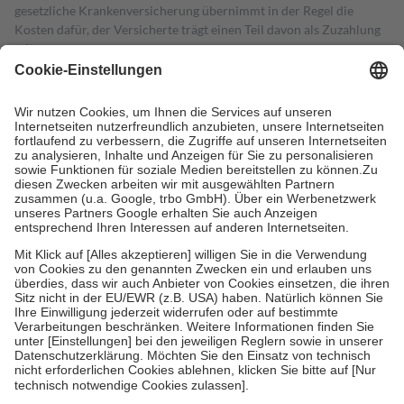
gesetzliche Krankenversicherung übernimmt in der Regel die
Kosten dafür, der Versicherte trägt einen Teil davon als Zuzahlung
mit.
Grundsätzlich leisten Mitglieder Zuzahlungen in Höhe von zehn
Prozent des Abgabepreises,
mindestens
jedoch
fünf Euro
und
höchstens zehn Euro.
Es sind jedoch nie mehr als die tatsächlichen
Kosten der Leistung zu entrichten.
Diese Regeln gelten grundsätzlich auch für Online-Apotheken.
Bei Heilmitteln und häuslicher Krankenpflege beträgt die
Zuzahlung zehn Prozent der Kosten sowie zehn Euro je
Verordnung.
Um das Engagement der Versicherten für ihre eigene Gesundheit zu
stärken und die besondere Stellung der Familie zu unterstützen,
fallen
keine Zuzahlungen
an bei:
• Kindern und Jugendlichen bis zum vollendeten 18. Lebensjahr
mit Ausnahme der Fahrkosten
• Untersuchungen zur Vorsorge und Früherkennung, die von der
GKV getragen werden
• empfohlenen Schutzimpfungen
• Harn- und Blutteststreifen
Wir nutzen Trusted Shops als unabhängigen Dienstleister für die