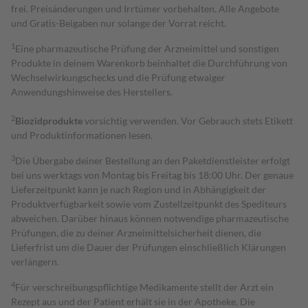
frei. Preisänderungen und Irrtümer vorbehalten. Alle Angebote
und Gratis-Beigaben nur solange der Vorrat reicht.
1
Eine pharmazeutische Prüfung der Arzneimittel und sonstigen
Produkte in deinem Warenkorb beinhaltet die Durchführung von
Wechselwirkungschecks und die Prüfung etwaiger
Anwendungshinweise des Herstellers.
2
Biozidprodukte
vorsichtig verwenden. Vor Gebrauch stets Etikett
und Produktinformationen lesen.
3
Die Übergabe deiner Bestellung an den Paketdienstleister erfolgt
bei uns werktags von Montag bis Freitag bis 18:00 Uhr. Der genaue
Lieferzeitpunkt kann je nach Region und in Abhängigkeit der
Produktverfügbarkeit sowie vom Zustellzeitpunkt des Spediteurs
abweichen. Darüber hinaus können notwendige pharmazeutische
Prüfungen, die zu deiner Arzneimittelsicherheit dienen, die
Lieferfrist um die Dauer der Prüfungen einschließlich Klärungen
verlängern.
4
Für verschreibungspflichtige Medikamente stellt der Arzt ein
Rezept aus und der Patient erhält sie in der Apotheke. Die